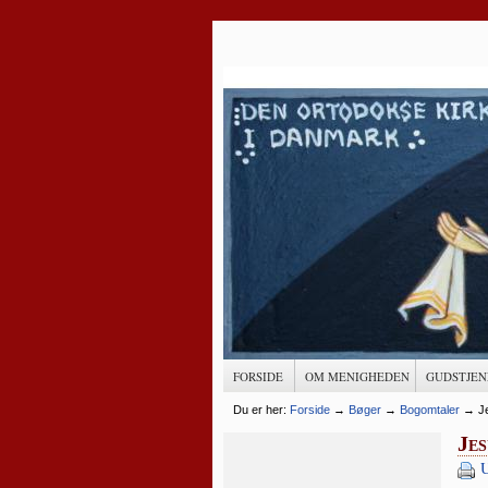
FORSIDE
OM MENIGHEDEN
GUDSTJEN
Du er her:
Forside
→
Bøger
→
Bogomtaler
→
J
Jes
U