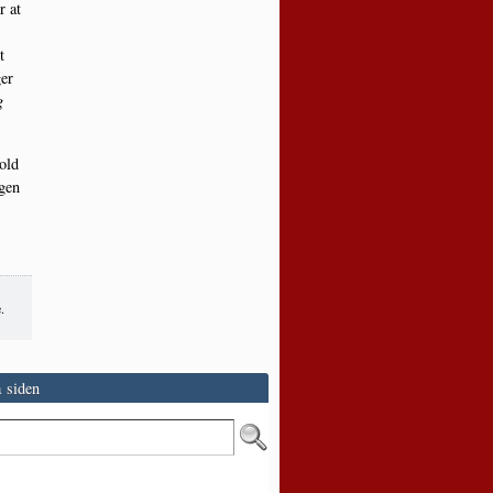
r at
t
ger
g
hold
ogen
.
 siden