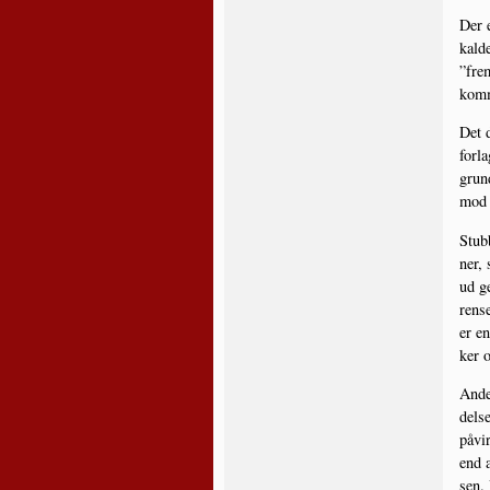
Der e
kal­d
”frem
kom­m
Det d
for­l
grun­
mod v
Stub­
ner, 
ud ge
ren­s
er en
ker 
Ander
del­s
påvir
end a
sen. 