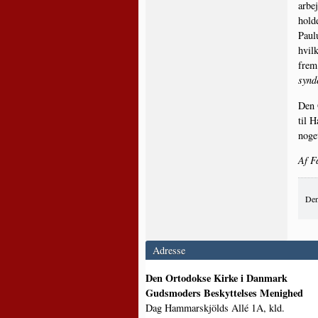
arbej
hol­d
Paulu
hvil­
frem 
synd
Den O
til H
noge
Af F
Den
Adresse
Den Ortodokse Kirke i Danmark
Gudsmoders Beskyttelses Menighed
Dag Hammarskjölds Allé 1A, kld.