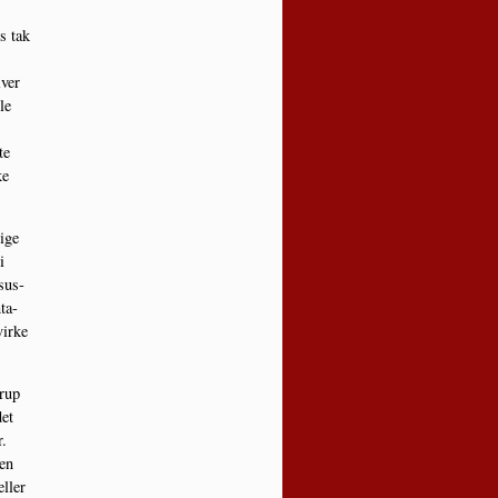
es tak
­ver
le
te
ke
sige
i
sus­
­ta­
ir­ke
­rup
det
r.
den
eller