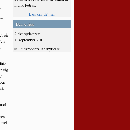
munk Fotius.
,
Læs om det her
ore­
Denne side
Sidst opdateret:
et på
7. september 2011
”en
i­
© Gudsmoders Beskyttelse
i­tio­
er sig
gt
 Den
nik­
nmel­
mere
r­tel­