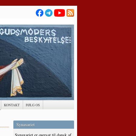
KONTAKT
FØLG OS
Synaxariet
Synaxariet er oversat til dansk af