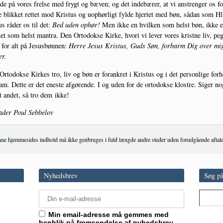
­de på vores frel­se med frygt og bæven; og det inde­bæ­rer, at vi anstren­ger os fo
e blik­ket ret­tet mod Kristus og uop­hør­ligt fyl­de hjer­tet med bøn, sådan som Hl
s råder os til det:
Bed uden ophør!
Men ikke en hvil­ken som helst bøn, ikke e
ket som helst man­tra. Den Orto­dok­se Kir­ke, hvori vi lever vores krist­ne liv, pe
for alt på Jesus­bøn­nen:
Her­re Jesus Kristus, Guds Søn, for­barm Dig over mi
er.
rto­dok­se Kir­kes tro, liv og bøn er for­ank­ret i Kristus og i det per­son­li­ge for­
am. Det­te er det ene­ste afgø­ren­de. I og uden for de orto­dok­se klo­stre. Siger n
t andet, så tro dem ikke!
ader Poul Sebbelov
ne hjemmesides indhold må ikke genbruges i fuld længde andre steder uden forudgående aftale
Nyhedsbrev
Søg på
Min email-adresse må gemmes med
henblik på fremsendelse af nyhedsbrev