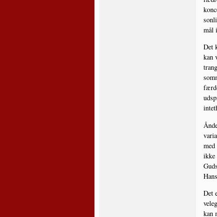
kon­c
son­l
mål i
Det k
kan v
trang
som­m
fær­d
udspr
intet
Ånde­
vari­
med 
ikke 
Guds 
Hans
Det e
vel­e
kan 