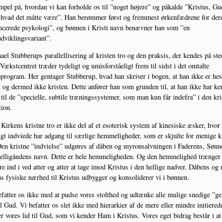
­pel på, hvor­dan vi kan for­hol­de os til ”noget høje­re” og påkal­de ”Kristus, Gu
 hvad det måt­te være”. Han berøm­mer først og frem­mest ørken­fædre­ne for der
­ce­re­de psy­ko­lo­gi”, og bøn­nen i Kri­sti navn benæv­ner han som ”en
udviklingsvariant”.
­el Stub­be­rups paral­lel­li­se­ring af kri­sten tro og den prak­sis, der ken­des på ste
ækst­cen­tret træ­der tyde­ligt og umis­for­stå­e­ligt frem til sidst i det omtal­te
pro­gram. Her gen­ta­ger Stub­be­rup, hvad han skri­ver i bogen, at han ikke er he
 og der­med ikke kri­sten. Det­te anfø­rer han som grun­den til, at han ikke har ke
til de ”spe­ci­el­le, sub­ti­le træ­nings­sy­ste­mer, som man kun får inde­fra” i den kri
tion.
ir­kens krist­ne tro er ikke del af et eso­te­risk system af kine­si­ske æsker, hvor
igt ind­vie­de har adgang til sær­li­ge hem­me­lig­he­der, som er skjul­te for meni­ge k
en krist­ne ”ind­vi­el­se” udgø­res af dåben og myronsalv­nin­gen i Fade­rens, Søn­
l­li­gån­dens navn. Det­te er hele hem­me­lig­he­den. Og den hem­me­lig­hed træn­ger
re ind i ved atter og atter at tage imod Kristus i den hel­li­ge nad­ver. Dåbens og
ns fysi­ske nær­hed til Kristus udbyg­ger og kon­so­li­de­rer vi i bønnen.
fat­ter os ikke med at pud­se vores stolt­hed og udtæn­ke alle muli­ge sne­di­ge ”ge
il Gud. Vi befat­ter os slet ikke med hie­rar­ki­er af de mere eller min­dre ini­ti­e­re­d
er vores lid til Gud, som vi ken­der Ham i Kristus. Vores eget bidrag består i at