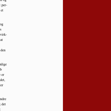
t per­
 et
 og
es
 virk­
at
 den
­li­ge
ab
 er
ødet,
ter
n­dre
g det
t