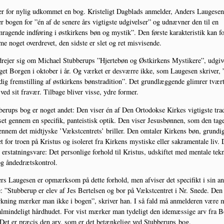
r for nylig udkom­met en bog. Kri­ste­ligt Dag­blads anmel­der, Anders Lau­ge­sen
er bogen for ”én af de sene­re års vig­tig­ste udgi­vel­ser” og udnæv­ner den til en
­ra­gen­de ind­fø­ring i øst­kir­kens bøn og mystik”. Den før­ste karak­te­ri­stik kan f
e noget over­dre­vet, den sid­ste er slet og ret misvisende.
re­jer sig om Micha­el Stub­be­rups ”Hjer­tebøn og Øst­kir­kens Mysti­ke­re”, udgi­v
a­get Bor­gen i okto­ber i år. Og vær­ket er desvær­re ikke, som Lau­ge­sen skri­ver, 
dig frem­stil­ling af øst­kir­kens bøn­stra­di­tion”. Det grund­læg­gen­de glim­rer tvær­t
ed sit fra­vær. Til­ba­ge bli­ver vis­se, ydre former.
be­rups bog er noget andet: Den viser én af Den Orto­dok­se Kir­kes vig­tig­ste tra­d
set gen­nem en spe­ci­fik, pan­tei­stisk optik. Den viser Jesus­bøn­nen, som den tag
n­nem det midtjy­ske ’Vækst­cen­trets’ bril­ler. Den omta­ler Kir­kens bøn, grun­di
et for tro­en på Kristus og iso­le­ret fra Kir­kens mysti­ske eller sakra­men­tale liv.
 erstat­nings­va­re: Det per­son­li­ge for­hold til Kristus, udskif­tet med men­tale tek­
og åndedrætskontrol.
s Lau­ge­sen er opmærk­som på det­te for­hold, men afvi­ser det spe­ci­fikt i sin a
e: ”Stub­be­rup er elev af Jes Ber­tel­sen og bor på Vækst­cen­tret i Nr. Sne­de. Den
k­ning mær­ker man ikke i bogen”, skri­ver han. I så fald må anmel­de­ren være 
lmin­de­ligt hård­hu­det. For vist mær­ker man tyde­ligt den ide­mæs­si­ge arv fra Be
Det er præ­cis den arv, som er det betæn­ke­li­ge ved Stub­be­rups bog.