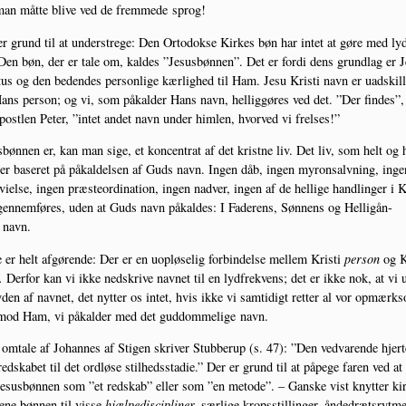
n måt­te bli­ve ved de frem­me­de sprog!
r grund til at under­stre­ge: Den Orto­dok­se Kir­kes bøn har intet at gøre med lyd
Den bøn, der er tale om, kal­des ”Jesus­bøn­nen”. Det er for­di dens grund­lag er 
us og den beden­des per­son­li­ge kær­lig­hed til Ham. Jesu Kri­sti navn er uad­skil­le
ans per­son; og vi, som påkal­der Hans navn, hel­lig­gø­res ved det. ”Der fin­des”,
post­len Peter, ”intet andet navn under him­len, hvor­ved vi frelses!”
­bøn­nen er, kan man sige, et kon­cen­trat af det krist­ne liv. Det liv, som helt og 
er base­ret på påkal­del­sen af Guds navn. Ingen dåb, ingen myronsalv­ning, inge
vi­el­se, ingen præ­ste­o­r­di­na­tion, ingen nad­ver, ingen af de hel­li­ge hand­lin­ger i K
en­nem­fø­res, uden at Guds navn påkal­des: I Fade­rens, Søn­nens og Hel­li­gån­
 navn.
e er helt afgø­ren­de: Der er en uop­lø­se­lig for­bin­del­se mel­lem Kri­sti
per­son
og Kr
.
Der­for kan vi ikke nedskri­ve nav­net til en lyd­fre­kvens; det er ikke nok, at vi 
yden af nav­net, det nyt­ter os intet, hvis ikke vi sam­ti­digt ret­ter al vor opmærk­
mod Ham, vi påkal­der med det gud­dom­me­li­ge navn.
 omta­le af Johan­nes af Sti­gen skri­ver Stub­be­rup (s. 47): ”Den ved­va­ren­de hjer­
red­ska­bet til det ord­lø­se stil­heds­sta­die.” Der er grund til at påpe­ge faren ved at 
sus­bøn­nen som ”et red­skab” eller som ”en meto­de”. – Gan­ske vist knyt­ter kir
­ne bøn­nen til vis­se
hjæl­pe­di­sci­pli­ner,
sær­li­ge kro­p­s­stil­lin­ger, ånde­dræts­ryt­