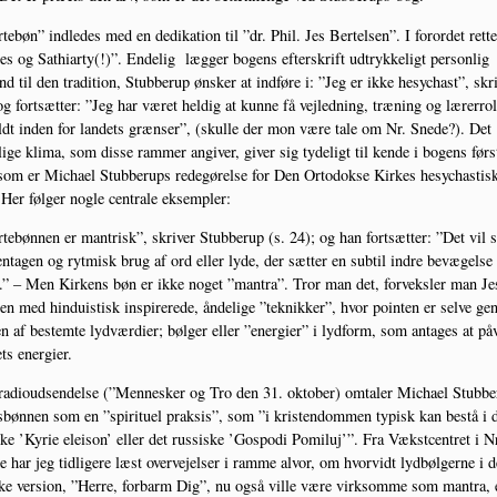
­tebøn” ind­le­des med en dedi­ka­tion til ”dr. Phil. Jes Ber­tel­sen”. I for­or­det ret­t
Jes og Sat­hi­ar­ty(!)”. Ende­lig læg­ger bogens efter­skrift udtryk­ke­ligt per­son­lig
nd til den tra­di­tion, Stub­be­rup ønsker at ind­fø­re i: ”Jeg er ikke hesy­chast”, skri
g fort­sæt­ter: ”Jeg har været hel­dig at kun­ne få vej­led­ning, træ­ning og lærer­rol­
dt inden for lan­dets græn­ser”, (skul­le der mon være tale om Nr. Sne­de?). Det
li­ge kli­ma, som dis­se ram­mer angi­ver, giver sig tyde­ligt til ken­de i bogens før­s
som er Micha­el Stub­be­rups rede­gø­rel­se for Den Orto­dok­se Kir­kes hesy­cha­sti­s
Her føl­ger nog­le cen­tra­le eksempler:
­tebøn­nen er man­trisk”, skri­ver Stub­be­rup (s. 24); og han fort­sæt­ter: ”Det vil 
n­ta­gen og ryt­misk brug af ord eller lyde, der sæt­ter en sub­til indre bevæ­gel­se 
” – Men Kir­kens bøn er ikke noget ”man­tra”. Tror man det, for­veks­ler man Je
en med hin­du­i­stisk inspi­re­re­de, ånde­li­ge ”tek­nik­ker”, hvor poin­ten er sel­ve gen
en af bestem­te lyd­vær­di­er; bøl­ger eller ”ener­gi­er” i lyd­form, som anta­ges at påv
ets energier.
radioud­sen­del­se (”Men­ne­sker og Tro den 31. okto­ber) omta­ler Micha­el Stub­be
­bøn­nen som en ”spi­ri­tu­el prak­sis”, som ”i kri­sten­dom­men typisk kan bestå i 
ke ’Kyrie elei­son’ eller det rus­si­ske ’Gospo­di Pomil­uj’”. Fra Vækst­cen­tret i N
e har jeg tid­li­ge­re læst over­vej­el­ser i ram­me alvor, om hvor­vidt lyd­bøl­ger­ne i 
ke ver­sion, ”Her­re, for­barm Dig”, nu også vil­le være virk­som­me som man­tra, 