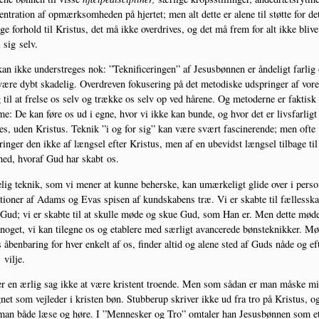
en­tra­tion af opmærk­som­he­den på hjer­tet; men alt det­te er ale­ne til støt­te for de
i­ge for­hold til Kristus, det må ikke over­dri­ves, og det må frem for alt ikke bli­ve
 sig selv.
an ikke under­stre­ges nok: ”Tek­ni­fi­ce­rin­gen” af Jesus­bøn­nen er ånde­ligt far­lig
ære dybt ska­de­lig. Over­dre­ven foku­se­ring på det meto­di­ske udsprin­ger af vor
 til at frel­se os selv og træk­ke os selv op ved håre­ne. Og meto­der­ne er fak­tisk
e: De kan føre os ud i egne, hvor vi ikke kan bun­de, og hvor det er livs­far­ligt 
es, uden Kristus. Tek­nik ”i og for sig” kan være svært fasci­ne­ren­de; men ofte
in­ger den ikke af længsel efter Kristus, men af en ube­vidst længsel til­ba­ge til
­hed, hvoraf Gud har skabt os.
lig tek­nik, som vi mener at kun­ne beher­ske, kan umær­ke­ligt gli­de over i per­son
a­tio­ner af Adams og Evas spi­sen af kund­ska­bens træ. Vi er skab­te til fæl­les­sk
Gud; vi er skab­te til at skul­le møde og skue Gud, som Han er. Men det­te møde
noget, vi kan til­eg­ne os og etab­le­re med sær­ligt avan­ce­re­de bøn­s­tek­nik­ker. M
åben­ba­ring for hver enkelt af os, fin­der altid og ale­ne sted af Guds nåde og ef
 vilje.
r en ærlig sag ikke at være kri­stent tro­en­de. Men som sådan er man måske mi
g­net som vej­le­der i kri­sten bøn. Stub­be­rup skri­ver ikke ud fra tro på Kristus, o
man både læse og høre. I ”Men­ne­sker og Tro” omta­ler han Jesus­bøn­nen som e