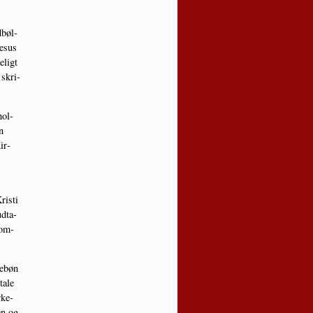
­bøl­
Jesus
­ligt
 skri­
hol­
n
ir­
i­sti
udta­
som­
tebøn
tale
­ke­
men og