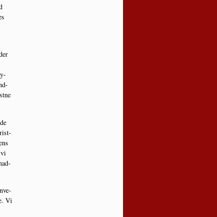
d
es
­der
sy­
nd­
st­ne
 de
rist­
nens
 vi
 nad­
n­ve­
e. Vi