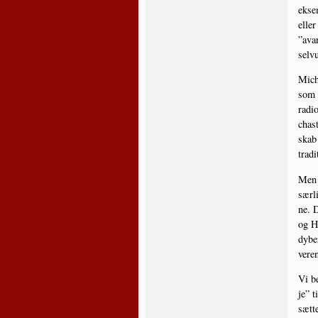
eksem
eller
”avan
selv
Micha
som V
radio
chast
skab 
tradi
Men K
sær­l
ne. D
og He
dybe­
ve­re
Vi be
je” t
sæt­t