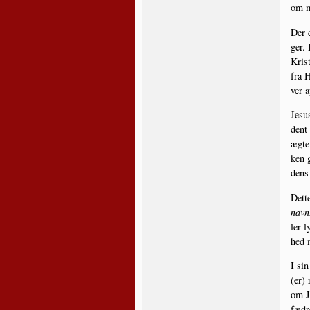
om ma
Der e
ger. 
Krist
fra H
ver a
Jesus
dent 
ægte­
ken g
dens
Det­t
navn
ler l
hed 
I sin
(er) 
om Je
fædre