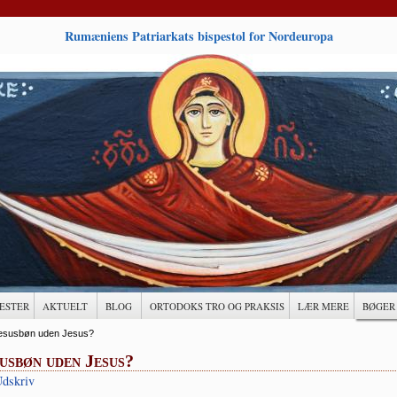
Rumæniens Patriarkats bispestol for Nordeuropa
ESTER
AKTUELT
BLOG
ORTODOKS TRO OG PRAKSIS
LÆR MERE
BØGER
esusbøn uden Jesus?
usbøn uden Jesus?
dskriv