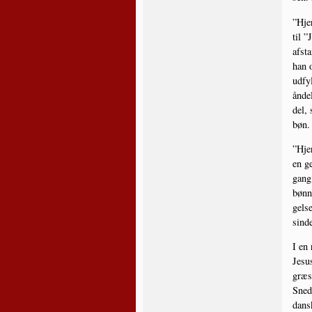
”Hjer
til ”
afsta
han o
udfyl
ånde­
del, 
bøn. 
”Hjer
en ge
gang.
bøn­n
gel­s
sin­d
I en 
Jesus
græ­s
Sne­d
dan­s