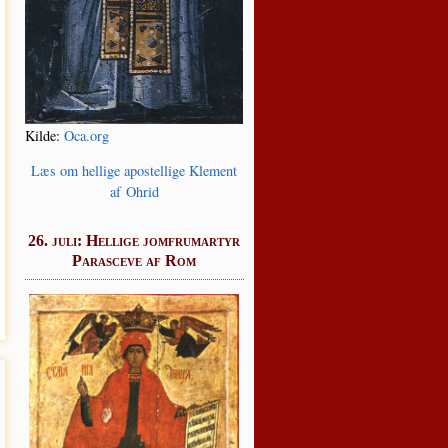
Kil­de:
Oca.org
Læs om hel­li­ge apo­stel­li­ge Kle­ment
af Ohrid
26. juli: Hellige jomfrumartyr
Parasceve af Rom