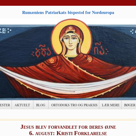
Rumæniens Patriarkats bispestol for Nordeuropa
ESTER
AKTUELT
BLOG
ORTODOKS TRO OG PRAKSIS
LÆR MERE
BØGER
Jesus blev forvandlet for deres øjne
6. august: Kristi Forklarelse