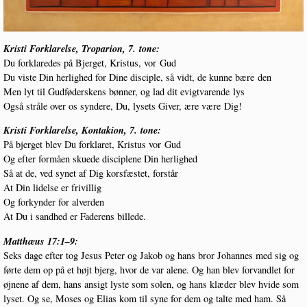
Kri­sti For­kla­rel­se, Tro­pa­rion, 7. tone:
Du for­kla­re­des på Bjer­get, Kristus, vor Gud
Du viste Din her­lig­hed for Dine discip­le, så vidt, de kun­ne bære den
Men lyt til Gud­fø­de­r­skens bøn­ner, og lad dit evigtva­ren­de lys
Også strå­le over os syn­de­re, Du, lysets Giver, ære være Dig!
Kri­sti For­kla­rel­se, Kon­takion, 7. tone:
På bjer­get blev Du for­kla­ret, Kristus vor Gud
Og efter for­må­en sku­e­de discip­le­ne Din herlighed
Så at de, ved synet af Dig kors­fæ­stet, forstår
At Din lidel­se er frivillig
Og for­kyn­der for alverden
At Du i sand­hed er Fade­rens billede.
Mat­t­hæus 17:1–9:
Seks dage efter tog Jesus Peter og Jakob og hans bror Johan­nes med sig og
før­te dem op på et højt bjerg, hvor de var ale­ne. Og han blev for­vand­let for
øjne­ne af dem, hans ansigt lyste som solen, og hans klæ­der blev hvi­de som
lyset. Og se, Moses og Eli­as kom til syne for dem og tal­te med ham. Så