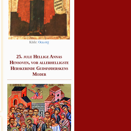
Kil­de:
Oca.org
25. juli: Hellige Annas
Hensoven, vor allerhelligste
Herskerinde Gudsføderskens
Moder