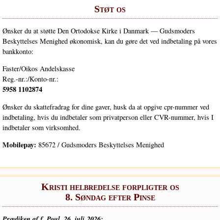
Støt os
Ønsker du at støt­te Den Orto­dok­se Kir­ke i Dan­mark — Guds­mo­ders
Beskyt­tel­ses Menig­hed øko­no­misk, kan du gøre det ved ind­be­ta­ling på vores
bankkonto:
Faster/Oikos Andelskas­se
Reg.-nr.:/Konto-nr.:
5958 1102874
Ønsker du skat­te­fradrag for dine gaver, husk da at opgi­ve cpr-num­mer ved
ind­be­ta­ling, hvis du ind­be­ta­ler som pri­vat­per­son eller CVR-num­mer, hvis I
ind­be­ta­ler som virksomhed.
Mobile­pay:
85672 / Guds­mo­ders Beskyt­tel­ses Menighed
Kristi helbredelse forpligter os
8. Søndag efter Pinse
Præ­di­ken af f. Poul, 26. juli 2026: