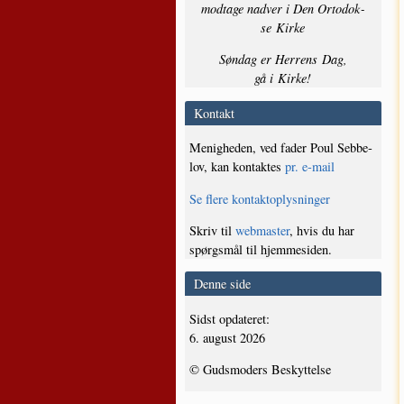
mod­ta­ge nad­ver i Den Orto­dok­
se Kirke
Søn­dag er Her­rens Dag,
gå i Kirke!
Kontakt
Menig­he­den, ved fader Poul Seb­be­
lov, kan kon­tak­tes
pr. e‑mail
Se fle­re kontaktoplysninger
Skriv til
web­ma­ster
, hvis du har
spørgs­mål til hjemmesiden.
Denne side
Sidst opda­te­ret:
6. august 2026
© Guds­mo­ders Beskyttelse