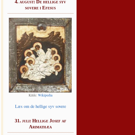
4. august: De hellige syv
sovere i Efesus
Kil­de:
Wikipe­dia
Læs om de hel­li­ge syv sovere
31. juli: Hellige Josef af
Arimathæa