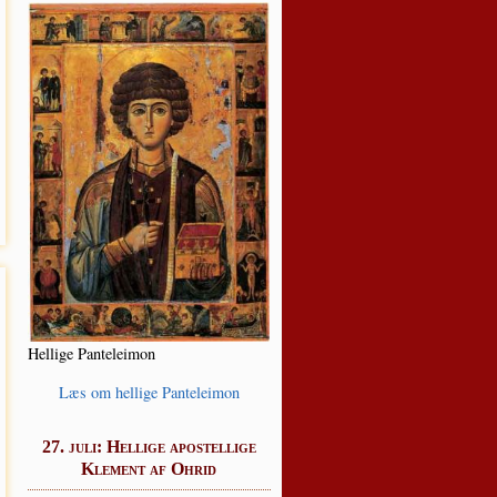
Hel­li­ge Panteleimon
Læs om hel­li­ge Panteleimon
27. juli: Hellige apostellige
Klement af Ohrid