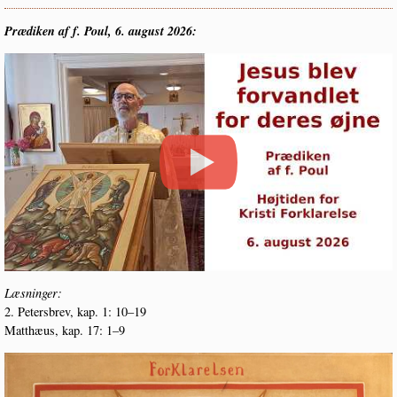
Præ­di­ken af f. Poul, 6. august 2026:
Læs­nin­ger:
2. Peters­brev, kap. 1: 10–19
Mat­t­hæus, kap. 17: 1–9