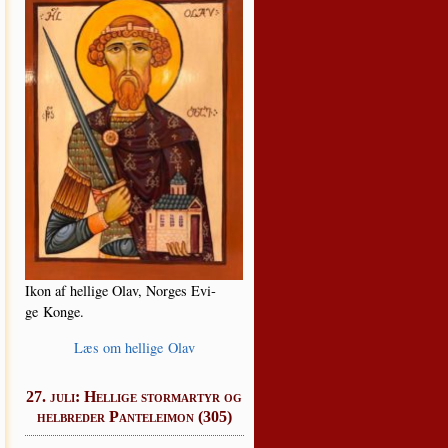
Ikon af hel­li­ge Olav, Nor­ges Evi­
ge Konge.
Læs om hel­li­ge Olav
27. juli: Hellige stormartyr og
helbreder Panteleimon (305)