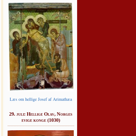
Læs om hel­li­ge Josef af Arimathæa
29. juli: Hellige Olav, Norges
evige konge (1030)