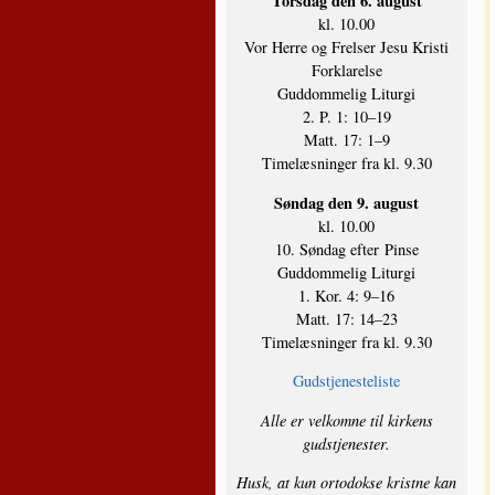
Tors­dag den 6. august
kl. 10.00
Vor Her­re og Frel­ser Jesu Kri­sti
Forklarelse
Gud­dom­me­lig Liturgi
2. P. 1: 10–19
Matt. 17: 1–9
Time­læs­nin­ger fra kl. 9.30
Søn­dag den 9. august
kl. 10.00
10. Søn­dag efter Pinse
Gud­dom­me­lig Liturgi
1. Kor. 4: 9–16
Matt. 17: 14–23
Time­læs­nin­ger fra kl. 9.30
Gud­stje­ne­ste­li­ste
Alle er vel­kom­ne til kir­kens
gudstjenester.
Husk, at kun orto­dok­se krist­ne kan