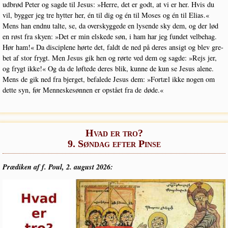
udbrød Peter og sag­de til Jesus: »Her­re, det er godt, at vi er her. Hvis du
vil, byg­ger jeg tre hyt­ter her, én til dig og én til Moses og én til Eli­as.«
Mens han end­nu tal­te, se, da over­skyg­ge­de en lysen­de sky dem, og der lød
en røst fra sky­en: »Det er min elske­de søn, i ham har jeg fun­det vel­be­hag.
Hør ham!« Da discip­le­ne hør­te det, faldt de ned på deres ansigt og blev gre­
bet af stor frygt. Men Jesus gik hen og rør­te ved dem og sag­de: »Rejs jer,
og frygt ikke!« Og da de løf­te­de deres blik, kun­ne de kun se Jesus ale­ne.
Mens de gik ned fra bjer­get, befa­le­de Jesus dem: »For­tæl ikke nogen om
det­te syn, før Men­ne­ske­søn­nen er opstå­et fra de døde.«
Hvad er tro?
9. Søndag efter Pinse
Præ­di­ken af f. Poul, 2. august 2026: