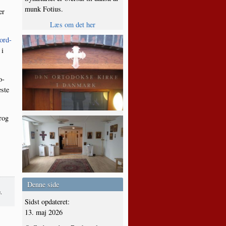
munk Fotius.
er
Læs om det her
or­d­
 i
o­
­ste
prog
Denne side
.
Sidst opdateret:
13. maj 2026