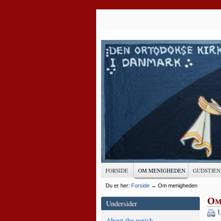
FORSIDE
OM MENIGHEDEN
GUDSTJEN
Du er her:
Forside
→
Om menigheden
Om
Undersider
U
About the parish