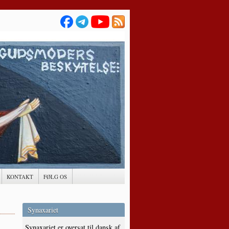
KONTAKT
FØLG OS
Synaxariet
Synaxariet er oversat til dansk af