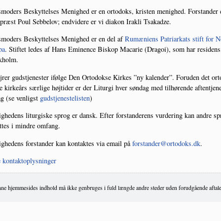
mo­ders Beskyt­tel­ses Menig­hed er en orto­doks, kri­sten menig­hed. For­stan­der 
præst Poul Seb­be­lov; end­vi­de­re er vi dia­kon Irakli Tsakadze.
mo­ders Beskyt­tel­ses Menig­hed er en del af
Rumæ­ni­ens Patri­ar­kats stift for N
pa
. Stif­tet ledes af Hans Emi­nen­ce Biskop Maca­rie (Dra­goi), som har resi­dens
kholm.
jrer guds­tjenester iføl­ge Den Orto­dok­se Kir­kes ”ny kalen­der”. For­u­den det ort
e kir­ke­års sær­li­ge høj­ti­der er der Litur­gi hver søn­dag med til­hø­ren­de aftentje­ne
ag (se ven­ligst
gud­stje­ne­ste­li­sten
)
­he­dens litur­gi­ske sprog er dansk. Efter for­stan­de­rens vur­de­ring kan andre s
­tes i min­dre omfang.
­he­dens for­stan­der kan kon­tak­tes via email på
forstander@ortodoks.dk
.
e kontaktoplysninger
ne hjemmesides indhold må ikke genbruges i fuld længde andre steder uden forudgående aftale