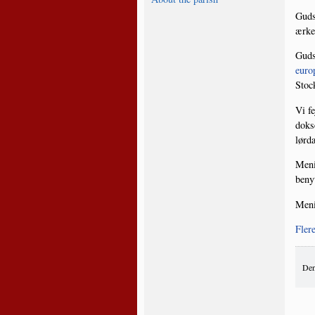
Guds­
ærke­
Guds­
eu­ro­
Stoc
Vi fe
dok­s
lør­d
Menig
benyt
Menig
Fle­r
Den