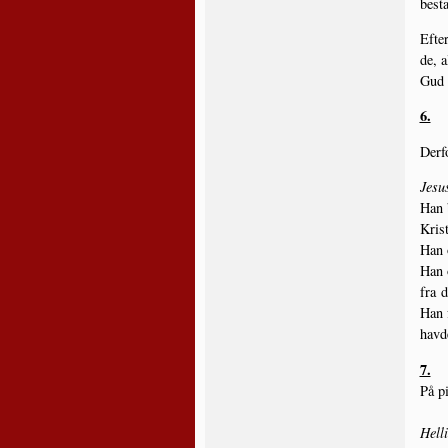
besta
Efter
de, a
Gud i
6.
Der­f
Jesu
Han b
Krist
Han o
Han o
fra 
Han f
hav­d
7.
På pi
Hell