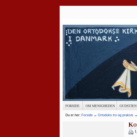
FORSIDE
OM MENIGHEDEN
GUDSTJEN
Du er her:
Forside
→
Ortodoks tro og praksis
Ko
U