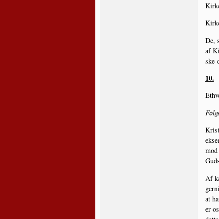
Kir­k
Kir­k
De, s
af Ki
ske d
10.
Ethve
Føl­g
Kri­s
eksem
mod d
Guds
Af kæ
ger­n
at ha
er os