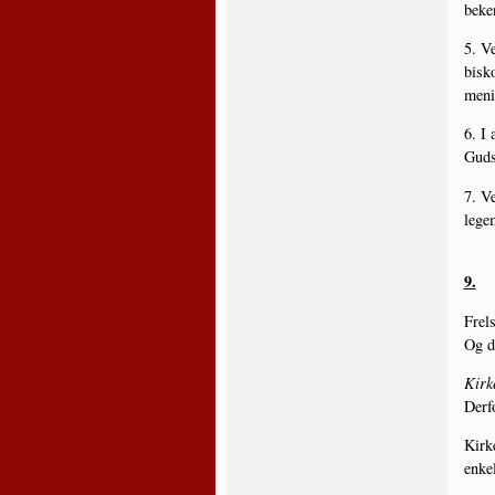
beken
5. Ve
bisko
meni
6. I 
Guds
7. Ve
lege
9.
Frel­
Og di
Kir­k
Der­f
Kir­k
enkel