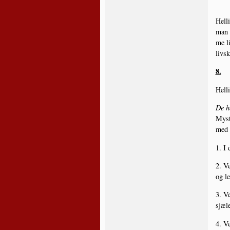
Hel­l
man p
me li
livs­
8.
Hel­l
De he
Myste
med s
1. I 
2. Ve
og le
3. Ve
sjæle
4. Ve