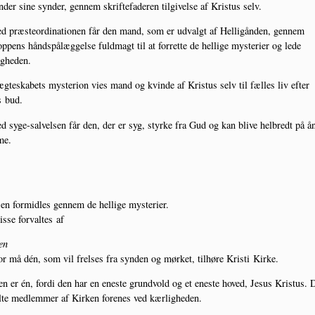
­der sine syn­der, gen­nem skrif­te­fa­de­ren til­gi­vel­se af Kristus selv.
d præ­ste­o­r­di­na­tio­nen får den mand, som er udvalgt af Hel­li­gån­den, gen­nem
p­pens hånd­spå­læg­gel­se fuld­magt til at for­ret­te de hel­li­ge myste­ri­er og lede
gheden.
ægte­ska­bets myste­rion vies mand og kvin­de af Kristus selv til fæl­les liv efter
 bud.
d syge-sal­vel­sen får den, der er syg, styr­ke fra Gud og kan bli­ve hel­bredt på å
me.
sen for­mid­les gen­nem de hel­li­ge mysterier.
s­se for­val­tes af
en
or må dén, som vil frel­ses fra syn­den og mør­ket, til­hø­re Kri­sti Kirke.
en er én, for­di den har en ene­ste grund­vold og et ene­ste hoved, Jesus Kristus. 
­te med­lem­mer af Kir­ken for­e­nes ved kærligheden.