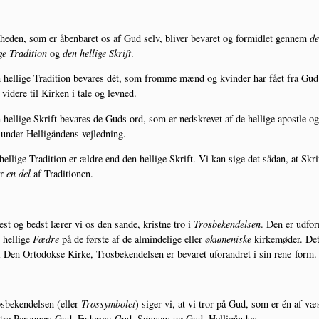
he­den, som er åben­ba­ret os af Gud selv, bli­ver beva­ret og for­mid­let gen­nem
de
­ge Tra­di­tion
og
den hel­li­ge Skrift
.
 hel­li­ge Tra­di­tion beva­res dét, som from­me mænd og kvin­der har fået fra Gu
 vide­re til Kir­ken i tale og levned.
 hel­li­ge Skrift beva­res de Guds ord, som er nedskre­vet af de hel­li­ge apost­le o
r under Hel­li­gån­dens vejledning.
el­li­ge Tra­di­tion er ældre end den hel­li­ge Skrift. Vi kan sige det sådan, at Skrif
ør
en del
af Traditionen.
est og bedst lærer vi os den san­de, krist­ne tro i
Tros­be­ken­del­sen
. Den er udfor
 hel­li­ge
Fædre
på de før­ste af de almin­de­li­ge eller
øku­me­ni­ske
kir­ke­mø­der. Det
 Den Orto­dok­se Kir­ke, Tros­be­ken­del­sen er beva­ret ufor­an­dret i sin rene form.
s­be­ken­del­sen (eller
Tros­sym­bo­let
) siger vi, at vi tror på Gud, som er én af væ
re Per­so­ner: Gud, Fade­ren; Gud, Søn­nen; og Gud, Helligånden.