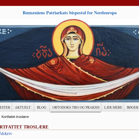
Rumæniens Patriarkats bispestol for Nordeuropa
ESTER
AKTUELT
BLOG
ORTODOKS TRO OG PRAKSIS
LÆR MERE
BØGER
→
Kortfattet troslære
rtfattet troslære
dskriv