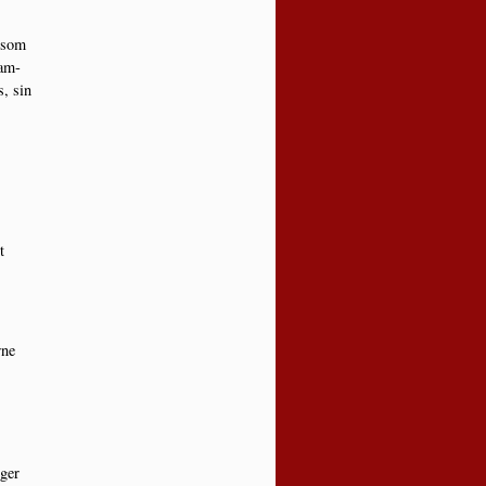
, som
sam­
s, sin
t
­ne
nger