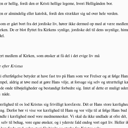
en er hel­lig, for­di den er Kri­sti hel­li­ge lege­me, hvori Hel­li­gån­den bor.
en er almin­de­lig eller katolsk, for­di den stræk­ker sig ud over hele verden.
om er gået bort fra det jor­di­ske liv, hører ikke der­med op med at være med­le
r­ken. De er blot flyt­tet fra Kir­kens syn­li­ge, jor­di­ske del til dens usyn­li­ge, him
el.
rt med­lem af Kir­ken, som ønsker at få del i det evi­ge liv må
e efter Kristus
ti efter­føl­gel­se bety­der at have fast tro på Ham som vor Frel­ser og at føl­ge Han
­pel, aldrig at tøve med at gøre Hans vil­je, at for­sa­ge sig selv og utræt­te­ligt 
e onde til­bø­je­lig­he­der og bestan­digt for­bed­re sig. Intet af det­te er muligt ude
 nåde.
r­lig­hed til os lod Kristus sig fri­vil­ligt kors­fæ­ste. Dét er Hans sto­re kær­lig­he
ing. Der­for bør vi vise vor kær­lig­hed til Ham og vor vil­je til at føl­ge Hans bud
nd­le i kær­lig­hed mod vore med­men­ne­sker. Vi skal da ikke und­la­de at ofre dét
 selv til behag, vore egne ønsker, og i yder­ste fald endog vort eget liv. Hel­ler i