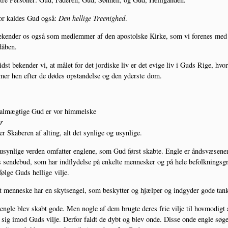
for kal­des Gud også:
Den hel­li­ge Tre­e­nig­hed
.
ken­der os også som med­lem­mer af den apo­stol­ske Kir­ke, som vi for­e­nes med
dåben.
idst beken­der vi, at målet for det jor­di­ske liv er det evi­ge liv i Guds Rige, hvor
er hen efter de dødes opstan­del­se og den yder­ste dom.
almæg­ti­ge Gud er vor himmelske
r
r Ska­be­ren af alting, alt det syn­li­ge og usynlige.
syn­li­ge ver­den omfat­ter eng­le­ne, som Gud først skab­te. Eng­le er åndsvæ­se­ner
sen­de­bud, som har ind­fly­del­se på enkel­te men­ne­sker og på hele befolk­nings­g
føl­ge Guds hel­li­ge vilje.
 men­ne­ske har en skyt­sen­gel, som beskyt­ter og hjæl­per og ind­g­y­der gode tank
eng­le blev skabt gode. Men nog­le af dem brug­te deres frie vil­je til hov­mo­digt 
e sig imod Guds vil­je. Der­for faldt de dybt og blev onde. Dis­se onde eng­le søg