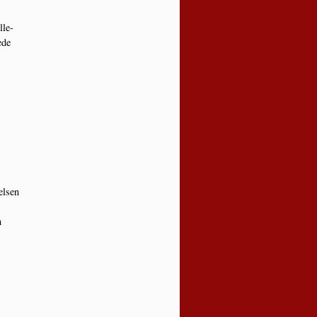
­le­
­de
l­sen
n