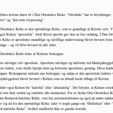
dok­se krist­ne hører til i Den Orto­dok­se Kir­ke. “Orto­doks” har to betyd­nin­ger:
e tro” og “den ret­te lovprisning”.
rto­dok­se Kir­ke er den oprin­de­li­ge Kir­ke, som er grund­lagt af Kristus selv. V
gså Kir­ken “apo­stolsk”, for­di Kri­sti apost­le gav den en fast ord­ning. I Den Or
e Kir­ke er apost­le­nes mundt­li­ge og skrift­li­ge under­vis­ning ble­vet beva­ret frem 
dage – og vil bli­ve beva­ret til alle tider.
rto­dok­se Kir­ke ledes af Kir­kens biskopper.
us udvalg­te selv apost­le­ne. Apost­le­ne udvalg­te og ind­vie­de ved hånd­spå­læg­gel
ens lede­re, som skul­le hjæl­pe dem og fort­sæt­te apost­le­nes ger­ning. Dis­se kal­d
p­per. Biskop­per­ne ind­sat­te nye biskop­per, og sådan er den apo­stol­ske ledel­se 
spå­læg­gel­sen ble­vet beva­ret i Kir­ken som en ubrudt kæde til­ba­ge til Kristus.
l­der også Kir­ken for “katolsk” eller “almin­de­lig”. Det bety­der, at Kir­ken stræk
d over hele ver­den og omfat­ter alle men­ne­sker. For at skel­ne Den Orto­dok­se Ki
en Romersk-katol­ske Kir­ke, som har pave­in­sti­tu­tio­nen og også på andre måde
ler sig ud fra den oprin­de­li­ge Kir­ke, taler vi nog­le gan­ge om “Øst­kir­ken” eller
-katol­ske Kir­ke”, hvil­ket imid­ler­tid ikke er gan­ske korrekt.