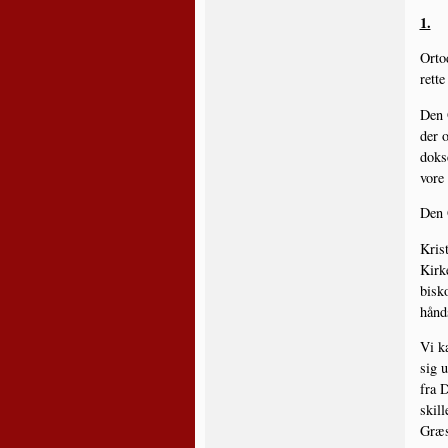
1.
Orto­
ret­t
Den O
der o
dok­s
vore 
Den O
Krist
Kir­k
bisko
hånd­
Vi ka
sig u
fra D
skil­
Græsk