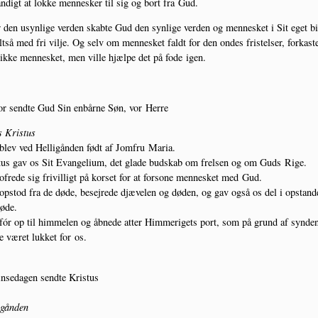
n­digt at lok­ke men­ne­sker til sig og bort fra Gud.
 den usyn­li­ge ver­den skab­te Gud den syn­li­ge ver­den og men­ne­sket i Sit eget bil
lt­så med fri vil­je. Og selv om men­ne­sket faldt for den ondes fris­tel­ser, for­ka­ste
kke men­ne­sket, men vil­le hjæl­pe det på fode igen.
or send­te Gud Sin enbår­ne Søn, vor Herre
s Kristus
lev ved Hel­li­gån­den født af Jom­fru Maria.
us gav os Sit Evan­ge­li­um, det gla­de bud­skab om frel­sen og om Guds Rige.
fre­de sig fri­vil­ligt på kor­set for at for­so­ne men­ne­sket med Gud.
pstod fra de døde, besej­re­de djæ­vel­en og døden, og gav også os del i opstan­de
døde.
ór op til him­me­len og åbne­de atter Him­me­ri­gets port, som på grund af syn­de
e været luk­ket for os.
n­se­da­gen send­te Kristus
igånden