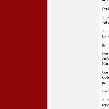
Der­
Vi be
ved 
Til s
kom­m
5.
Den 
Fade
Han e
Den u
Guds 
per i
Hvert
Alle 
rej­s