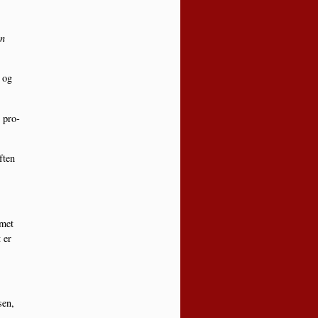
n
d og
g pro­
­ten
­met
 er
sen,