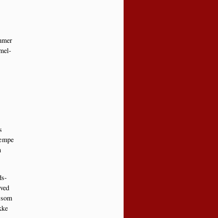
m­mer
­mel­
s
kæm­pe
n
ds­
 ved
, som
kke