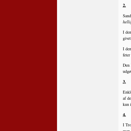
2.
Sand­
hel­li
I den
givet
I den
fe­te
Den h
udg
3.
Enk­l
af de
kun i
4.
I Tro
men t