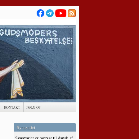
KONTAKT
FØLG OS
Synaxariet
Synaxariet er oversat til dansk af