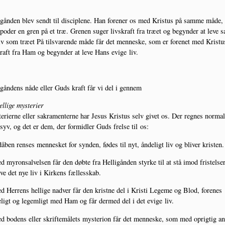
i­gån­den blev sendt til discip­le­ne. Han for­e­ner os med Kristus på sam­me måde
oder en gren på et træ. Gre­nen suger livs­kraft fra træ­et og begyn­der at leve 
v som træ­et På til­sva­ren­de måde får det men­ne­ske, som er for­e­net med Kristu
kraft fra Ham og begyn­der at leve Hans evi­ge liv.
i­gån­dens nåde eller Guds kraft får vi del i gennem
l­li­ge mysterier
­ri­er­ne eller sakra­men­ter­ne har Jesus Kristus selv givet os. Der reg­nes nor­mal
yv, og det er dem, der for­mid­ler Guds frel­se til os:
dåben ren­ses men­ne­sket for syn­den, fødes til nyt, ånde­ligt liv og bli­ver kristen.
d myronsal­vel­sen får den døb­te fra Hel­li­gån­den styr­ke til at stå imod fri­stel­ser
ve det nye liv i Kir­kens fællesskab.
d Her­rens hel­li­ge nad­ver får den krist­ne del i Kri­sti Lege­me og Blod, for­e­nes
­ligt og legem­ligt med Ham og får der­med del i det evi­ge liv.
d bodens eller skrif­te­må­lets myste­rion får det men­ne­ske, som med oprig­tig a