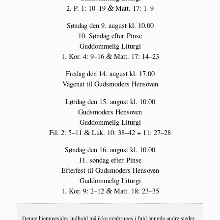
2. P. 1: 10–19
Matt. 17: 1–9
&
Søn­dag den 9. august kl. 10.00
10. Søn­dag efter Pinse
Gud­dom­me­lig Liturgi
1. Kor. 4: 9–16
Matt. 17: 14–23
&
Fre­dag den 14. august kl. 17.00
Våge­nat til Guds­mo­ders Hensoven
Lør­dag den 15. august kl. 10.00
Guds­mo­ders Hensoven
Gud­dom­me­lig Liturgi
Fil. 2: 5–11
Luk. 10: 38–42 + 11: 27–28
&
Søn­dag den 16. august kl. 10.00
11. søn­dag efter Pinse
Efter­fest til Guds­mo­ders Hensoven
Gud­dom­me­lig Liturgi
1. Kor. 9: 2–12
Matt. 18: 23–35
&
Denne hjemmesides indhold må ikke genbruges i fuld længde andre steder