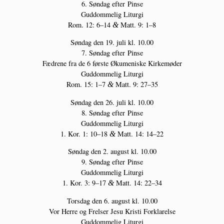
6. Søn­dag efter Pinse
Gud­dom­me­lig Liturgi
Rom. 12: 6–14
Matt. 9: 1–8
&
Søn­dag den 19. juli kl. 10.00
7. Søn­dag efter Pinse
Fædre­ne fra de 6 før­ste Øku­me­ni­ske Kirkemøder
Gud­dom­me­lig Liturgi
Rom. 15: 1–7
Matt. 9: 27–35
&
Søn­dag den 26. juli kl. 10.00
8. Søn­dag efter Pinse
Gud­dom­me­lig Liturgi
1. Kor. 1: 10–18
Matt. 14: 14–22
&
Søn­dag den 2. august kl. 10.00
9. Søn­dag efter Pinse
Gud­dom­me­lig Liturgi
1. Kor. 3: 9–17
Matt. 14: 22–34
&
Tors­dag den 6. august kl. 10.00
Vor Her­re og Frel­ser Jesu Kri­sti Forklarelse
Gud­dom­me­lig Liturgi