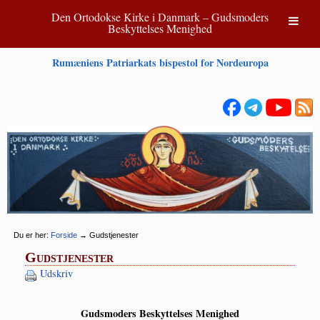
Den Ortodokse Kirke i Danmark – Gudsmoders
Beskyttelses Menighed
Rumæniens Patriarkats bispestol for Nordeuropa
Du er her:
Forside
→
Gudstjenester
Gudstjenester
Udskriv
Guds­mo­ders Beskyt­tel­ses Menighed