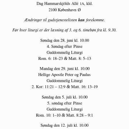
Dag Ham­marskjölds Allé
, kld.
1A
2100 Køben­havn Ø
kan
Ændrin­ger til gud­stje­ne­ste­li­sten
forekomme.
Før hver litur­gi er der læs­ning af 3. og 6. timebøn fra kl. 9.30.
Søn­dag den 28. juni kl. 10.00
4. Søn­dag efter Pinse
Gud­dom­me­lig Liturgi
Rom. 6: 18–23
Matt. 8: 5–13
&
Man­dag den 29. juni kl. 10.00
Hel­li­ge Apost­le Peter og Paulus
Gud­dom­me­lig Liturgi
2. Kor: 11:21 – 12:9
Matt. 16: 13–19
&
Søn­dag den 5. juli kl. 10.00
5. søn­dag efter Pinse
Gud­dom­me­lig Liturgi
Rom. 10: 1–10
Matt. 8:28 – 9:1
&
Søn­dag den 12. juli kl. 10.00