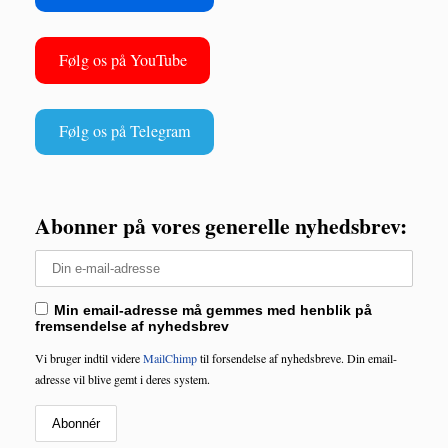
Følg os på YouTube
Følg os på Telegram
Abonner på vores generelle nyhedsbrev:
Min email-adres­se må gem­mes med hen­blik på
frem­sen­del­se af nyhedsbrev
Vi bru­ger ind­til vide­re
Mail­Chimp
til for­sen­del­se af nyheds­bre­ve. Din email-
adres­se vil bli­ve gemt i deres system.