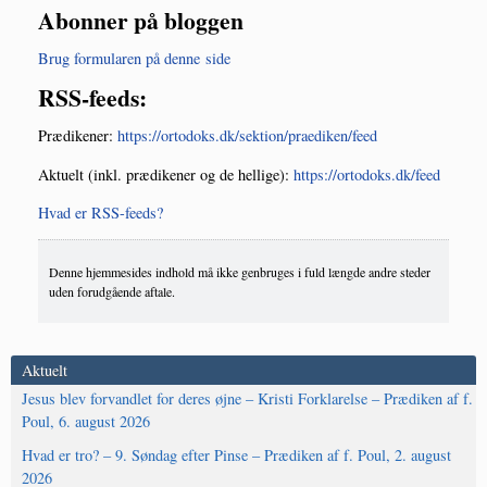
Abonner på bloggen
Brug for­mu­la­ren på den­ne side
RSS-feeds:
Præ­di­ke­ner:
https://ortodoks.dk/sektion/praediken/feed
Aktu­elt (inkl. præ­di­ke­ner og de hel­li­ge):
https://ortodoks.dk/feed
Hvad er RSS-feeds?
Denne hjemmesides indhold må ikke genbruges i fuld længde andre steder
uden forudgående aftale.
Aktuelt
Jesus blev forvandlet for deres øjne – Kristi Forklarelse – Prædiken af f.
Poul, 6. august 2026
Hvad er tro? – 9. Søndag efter Pinse – Prædiken af f. Poul, 2. august
2026