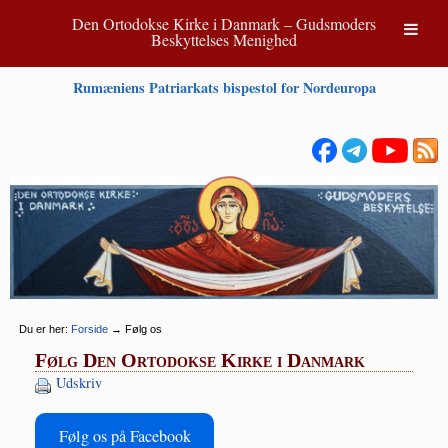
Den Ortodokse Kirke i Danmark – Gudsmoders
Beskyttelses Menighed
Rumæniens Patriarkats bispestol for Nordeuropa
Du er her:
Forside
→
Følg os
Følg Den Ortodokse Kirke i Danmark
Udskriv
Følg os på Facebook