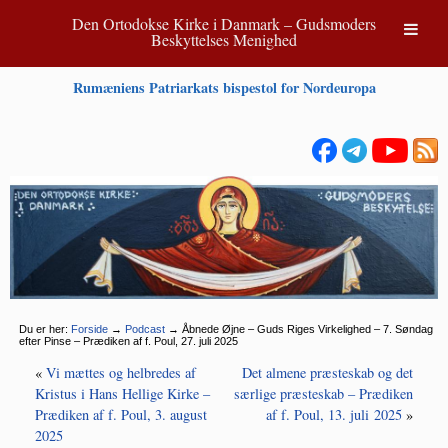
Den Ortodokse Kirke i Danmark – Gudsmoders
Beskyttelses Menighed
Rumæniens Patriarkats bispestol for Nordeuropa
Du er her:
Forside
→
Podcast
→
Åbnede Øjne – Guds Riges Virkelighed – 7. Søndag
efter Pinse – Prædiken af f. Poul, 27. juli 2025
«
Vi mættes og helbredes af
Det almene præsteskab og det
Kristus i Hans Hellige Kirke –
særlige præsteskab – Prædiken
Prædiken af f. Poul, 3. august
af f. Poul, 13. juli 2025
»
2025