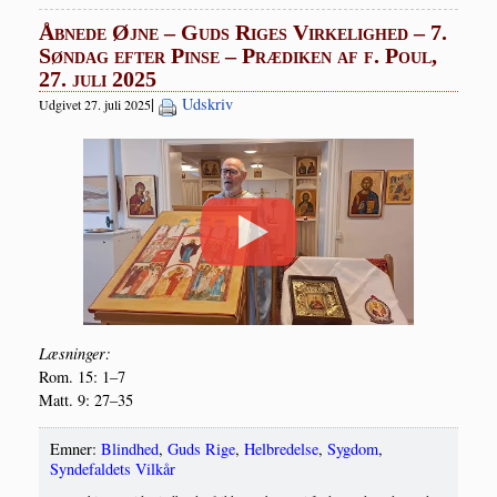
Åbnede Øjne – Guds Riges Virkelighed – 7.
Søndag efter Pinse – Prædiken af f. Poul,
27. juli 2025
|
Udskriv
Udgivet 27. juli 2025
Læs­nin­ger:
Rom. 15: 1–7
Matt. 9: 27–35
Emner:
Blindhed
,
Guds Rige
,
Helbredelse
,
Sygdom
,
Syndefaldets Vilkår