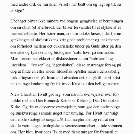
med andre ord, de mirak­ler, vi selv har bedt om og lagt op til, så
at sige?
Ube­ha­get bli­ver ikke min­dre ved bogens gen­gi­vel­se af beret­nin­gen
om en oblat (et alter­brød), der bli­ver for­vand­let til et styk­ke af et
men­ne­ske­hjer­te. Her hører man, som orto­doks læser, i det fjer­ne
genklan­gen af sko­la­stik­kens kring­le­de pro­ble­mer og tan­ke­ba­ner
om for­hol­det mel­lem det euka­ri­sti­ske under på Guds alter på den
ene side og fysik­kens og bio­lo­gi­ens ’natur­love’ på den anden.
Man for­nem­mer ekko­et af dis­kus­sio­ner­ne om “sub­stans” og
“acci­dens”, “væsen” og “egen­ska­ber”, dis­se anstreng­te for­søg på
dog at fin­de én eller anden filo­so­fisk og/eller natur­vi­den­ska­be­lig
for­kla­rings­mo­del på, hvor­dan i alver­den det kan gå til, at vi krist­
ne kan tage kon­kret og fysisk imod Kristus i den hel­li­ge nadver.
Niels Chri­sti­an Hvidt gør sig, som nævnt, over­vej­el­ser over for­
hol­det mel­lem Den Romersk Katol­ske Kir­ke og Den Orto­dok­se
Kir­ke. Og det er desvær­re over­vej­el­ser, som gør den nød­ven­di­ge
og ønsk­vær­di­ge sam­ta­le noget nær umu­lig. For Hvidt har valgt
den enk­le stra­te­gi
at næg­te alt
! Han næg­ter slet og ret, at der
skul­le være nogen teo­lo­gi­ske uove­r­ens­stem­mel­ser at tale sam­men
om. Hør blot, hvor­le­des Hvidt med få sæt­nin­ger får frem­stil­let