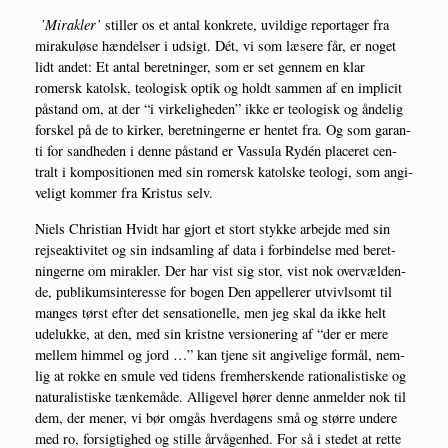
’Mirak­ler’
stil­ler os et antal kon­kre­te, uvil­di­ge repor­ta­ger fra
miraku­lø­se hæn­del­ser i udsigt. Dét, vi som læse­re får, er noget
lidt andet: Et antal beret­nin­ger, som er set gen­nem en klar
romersk katolsk, teo­lo­gisk optik og holdt sam­men af en impli­cit
påstand om, at der “i vir­ke­lig­he­den” ikke er teo­lo­gisk og ånde­lig
for­skel på de to kir­ker, beret­nin­ger­ne er hen­tet fra. Og som garan­
ti for sand­he­den i den­ne påstand er Vas­su­la Rydén pla­ce­ret cen­
tralt i kom­po­si­tio­nen med sin romersk katol­ske teo­lo­gi, som angi­
ve­ligt kom­mer fra Kristus selv.
Niels Chri­sti­an Hvidt har gjort et stort styk­ke arbej­de med sin
rej­se­ak­ti­vi­tet og sin ind­sam­ling af data i for­bin­del­se med beret­
nin­ger­ne om mirak­ler. Der har vist sig stor, vist nok over­væl­den­
de, publi­kums­in­ter­es­se for bogen Den appel­le­rer utvivl­s­omt til
man­ges tørst efter det sen­sa­tio­nel­le, men jeg skal da ikke helt
ude­luk­ke, at den, med sin krist­ne ver­sio­ne­ring af “der er mere
mel­lem him­mel og jord …” kan tje­ne sit angi­ve­li­ge for­mål, nem­
lig at rok­ke en smu­le ved tidens frem­her­sken­de ratio­na­li­sti­ske og
natu­ra­li­sti­ske tæn­ke­må­de. Alli­ge­vel hører den­ne anmel­der nok til
dem, der mener, vi bør omgås hver­da­gens små og stør­re unde­re
med ro, for­sig­tig­hed og stil­le årvå­gen­hed. For så i ste­det at ret­te