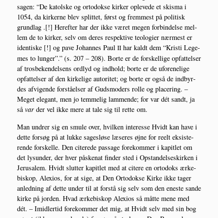
sagen: “De katol­ske og orto­dok­se kir­ker ople­ve­de et skis­ma i
1054, da kir­ker­ne blev split­tet, først og frem­mest på poli­tisk
grund­lag .[!] Her­ef­ter har der ikke været megen for­bin­del­se mel­
lem de to kir­ker, selv om deres respek­ti­ve teo­lo­gi­er nær­mest er
iden­ti­ske [!] og pave Johan­nes Paul
har kaldt dem “Kri­sti Lege­
II
mes to lun­ger”.” (s. 207 – 208). Bor­te er de for­skel­li­ge opfat­tel­ser
af tros­be­ken­del­sens ord­lyd og ind­hold; bor­te er de ufor­e­ne­li­ge
opfat­tel­ser af den kir­ke­li­ge auto­ri­tet; og bor­te er også de ind­byr­
des afvi­gen­de for­stå­el­ser af Guds­mo­ders rol­le og pla­ce­ring. –
Meget ele­gant, men jo tem­me­lig lam­men­de; for var dét sandt, ja
så
var
der vel ikke mere at tale sig til ret­te om.
Man undrer sig en smu­le over, hvil­ken inter­es­se Hvidt kan have i
det­te for­søg på at luk­ke sage­s­lø­se læse­res øjne for reelt eksi­ste­
ren­de for­skel­le. Den cite­re­de pas­sa­ge fore­kom­mer i kapit­let om
det lys­un­der, der hver påske­nat fin­der sted i Opstan­del­ses­kir­ken i
Jeru­sa­lem. Hvidt slut­ter kapit­let med at cite­re en orto­doks ærke­
bi­skop, Ale­xios, for at sige, at Den Orto­dok­se Kir­ke ikke tager
anled­ning af det­te under til at for­stå sig selv som den ene­ste san­de
kir­ke på jor­den. Hvad ærke­bi­skop Ale­xios så måt­te mene med
dét. – Imid­ler­tid fore­kom­mer det mig, at Hvidt selv med sin bog