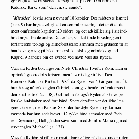
gør et (ikke over­ra­sken­de) for­søg på at pla­ce­re Den Romersk
Katol­ske Kir­ke som “den ene­ste sande”.
’Mirak­ler’
består som nævnt af 18 kapit­ler. Det mid­ter­ste kapi­tel
(kap. 9) har bog­sta­ve­ligt talt en cen­tral pla­ce­ring; det er ét af de
mest omfat­ten­de kapit­ler (20 sider); og det adskil­l­ler sig i sit ind­
hold noget fra de andre. Det er her, vi skal fin­de hoved­nøg­len til
for­fat­te­rens teo­lo­gi og kir­ke­for­stå­el­se; sam­men med grun­den til at
han bevæ­ger sig på både romersk katolsk og orto­doks grund.
Kapi­tel 9 hand­ler om en kvin­de ved navn Vas­su­la Rydén.
Vas­su­la Rydén bor, lige­som Niels Chri­sti­an Hvidt, i Rom. Hun er
oprin­de­ligt orto­doks kri­sten, men lever i dag sit liv i Den
Romersk Katol­ske Kir­ke. I 1985, da Rydén var 43 år gam­mel, fik
hun besøg af ærke­eng­len Gabri­el, som gav hen­de “et lyn­kur­sus i
den krist­ne tro” (s. 138). Gabri­el lær­te også Rydén at skri­ve pro­
fe­ti­ske bud­ska­ber med ført hånd. Snart der­ef­ter var det ikke læn­
ge­re Gabri­el, men Kristus Selv, der besøg­te Rydén; og for nær­
væ­ren­de har hun nedskre­vet “12 tyk­ke bind sam­ta­ler med Fade­
ren, Søn­nen og Hel­li­gån­den såvel som med Jom­fru Maria og med
ærke­eng­len Micha­el” (s. 138).
Vas­su­la Rydéns skrif­ter er også til­gæn­ge­li­ge på dansk under tit­len