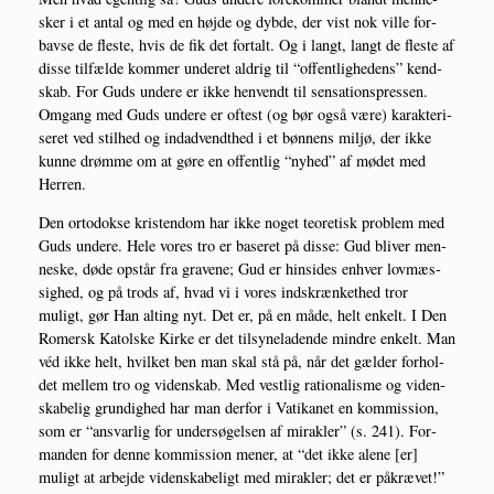
sker i et antal og med en høj­de og dyb­de, der vist nok vil­le for­
bav­se de fle­ste, hvis de fik det for­talt. Og i langt, langt de fle­ste af
dis­se til­fæl­de kom­mer unde­ret aldrig til “offent­lig­he­dens” kend­
skab. For Guds unde­re er ikke hen­vendt til sen­sa­tions­pres­sen.
Omgang med Guds unde­re er oftest (og bør også være) karak­te­ri­
se­ret ved stil­hed og indad­vendt­hed i et bøn­nens mil­jø, der ikke
kun­ne drøm­me om at gøre en offent­lig “nyhed” af mødet med
Herren.
Den orto­dok­se kris­ten­dom har ikke noget teo­re­tisk pro­blem med
Guds unde­re. Hele vores tro er base­ret på dis­se: Gud bli­ver men­
ne­ske, døde opstår fra gra­ve­ne; Gud er hin­si­des enhver lov­mæs­
sig­hed, og på trods af, hvad vi i vores ind­skræn­ket­hed tror
muligt, gør Han alting nyt. Det er, på en måde, helt enkelt. I Den
Romersk Katol­ske Kir­ke er det til­sy­ne­la­den­de min­dre enkelt. Man
véd ikke helt, hvil­ket ben man skal stå på, når det gæl­der for­hol­
det mel­lem tro og viden­skab. Med vest­lig ratio­na­lis­me og viden­
ska­be­lig grun­dig­hed har man der­for i Vati­ka­net en kom­mis­sion,
som er “ansvar­lig for under­sø­gel­sen af mirak­ler” (s. 241). For­
man­den for den­ne kom­mis­sion mener, at “det ikke ale­ne [er]
muligt at arbej­de viden­ska­be­ligt med mirak­ler; det er påkræ­vet!”