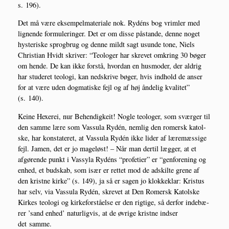
s. 196).
Det må være eksem­pel­ma­te­ri­a­le nok. Rydéns bog vrim­ler med
lig­nen­de for­mu­le­rin­ger. Det er om dis­se påstan­de, den­ne noget
hyste­ri­ske sprog­brug og den­ne mildt sagt usun­de tone, Niels
Chri­sti­an Hvidt skri­ver: “Teo­lo­ger har skre­vet omkring 30 bøger
om hen­de. De kan ikke for­stå, hvor­dan en hus­mo­der, der aldrig
har stu­de­ret teo­lo­gi, kan nedskri­ve bøger, hvis ind­hold de anser
for at være uden dog­ma­ti­ske fejl og af høj ånde­lig kva­li­tet”
(s. 140).
Kei­ne Hexe­rei, nur Behen­dig­keit! Nog­le teo­lo­ger, som svær­ger til
den sam­me lære som Vas­su­la Rydén, nem­lig den romersk katol­
ske, har kon­sta­te­ret, at Vas­su­la Rydén ikke lider af lære­mæs­si­ge
fejl. Jamen, det er jo mage­løst! – Når man der­til læg­ger, at et
afgø­ren­de punkt i Vas­syla Rydéns “pro­fe­ti­er” er “gen­for­e­ning og
enhed, et bud­skab, som især er ret­tet mod de adskil­te gre­ne af
den krist­ne kir­ke” (s. 149), ja så er sagen jo klok­ke­klar: Kristus
har selv, via Vas­su­la Rydén, skre­vet at Den Romersk Katol­ske
Kir­kes teo­lo­gi og kir­ke­for­stå­el­se er den rig­ti­ge, så der­for inde­bæ­
rer ’sand enhed’ natur­lig­vis, at de øvri­ge krist­ne ind­ser
det samme.