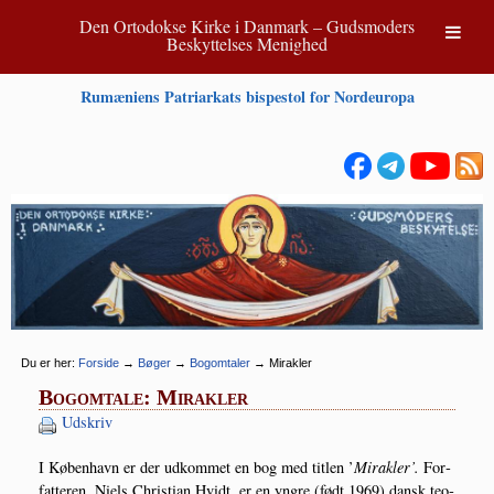
Den Ortodokse Kirke i Danmark – Gudsmoders
Beskyttelses Menighed
Rumæniens Patriarkats bispestol for Nordeuropa
Du er her:
Forside
→
Bøger
→
Bogomtaler
→
Mirakler
Bogomtale: Mirakler
Udskriv
I Køben­havn er der udkom­met en bog med tit­len ’
Mirak­ler’.
For­
fat­te­ren, Niels Chri­sti­an Hvidt, er en yngre (født 1969) dansk teo­