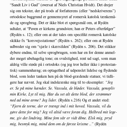
“Sandt Liv i Gud” (over­sat af Niels Chri­sti­an Hvidt). Det dre­jer
sig om tek­ster, der på trods af for­fat­te­rens (eller “nedskri­ve­rens”)
orto­dok­se bag­grund er gen­nem­sy­ret af romersk katolsk tæn­ke­må­
de og sprog­brug. Det er ikke blot et spørgs­mål om, at Rydén
udta­ler, at “Paven er kir­kens grund­sten; han er Peters efter­føl­ger”
(Rydén s. 12); eller om at der tales om spe­ci­fikt romersk katol­ske
skik­ke fx “kor­s­vejs­sta­tio­ner” (Rydén s. 262); eller om at Rydén
udbre­der sig om “sjæ­le i skær­sil­den” (Rydén s. 206). Det stik­ker
dybe­re end­nu, til sel­ve sprog­bru­gen, som har en for den­ne anmel­
der meget ube­ha­ge­lig tone; en svulstig­hed, rent ud sagt, som man
aldrig vil­le stø­de på i orto­doks (og jeg tror hel­ler ikke i pro­te­stan­
tisk) sam­men­hæng; en opta­get­hed af udpens­let lidel­se og fly­den­de
blod, som leder tan­ken hen på de blod-græ­den­de sta­tu­er, vi tid­li­
ge­re har nævnt. Jeg skal ind­skræn­ke mig til to eksemp­ler:
“Jeg
er. Se på mine hæn­der. Se. Vas­su­la, de blø­der. Vas­su­la, genop­liv
min Kir­ke, Lyt til mig. Har du set alt det­te blod, der strøm­mer
ned ad mine arme? Jeg lider.
(Rydén s.216) Og et andet sted:
“Fjern de tor­ne, der er trængt ind i mit hoved. Vas­su­la, vil du
gøre det­te for mig? Jeg vil altid være for­an dig. Hel­bred mit lege­
me, giv det lin­dring. Mine fem sår er vidt åbne. Elsk mig, pryd
mig, besmyk mig, mind dem om de før­ste krist­ne ..”
(Rydén