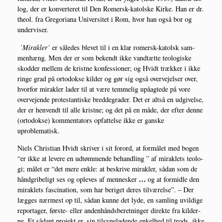
log, der er kon­ver­te­ret til Den Romersk-katol­ske Kir­ke. Han er dr.
the­ol. fra Gre­go­ri­a­na Uni­ver­si­tet i Rom, hvor han også bor og
underviser.
’Mirak­ler’
er såle­des ble­vet til i en klar romersk-katolsk sam­
men­hæng. Men der er som bekendt ikke vandtæt­te teo­lo­gi­ske
skod­der mel­lem de krist­ne kon­fes­sio­ner; og Hvidt træk­ker i ikke
rin­ge grad på orto­dok­se kil­der og gør sig også over­vej­el­ser over,
hvor­for mirak­ler lader til at være tem­me­lig upå­ag­te­de på vore
over­ve­jen­de pro­te­stan­ti­ske bred­degra­der. Det er alt­så en udgi­vel­se,
der er hen­vendt til alle krist­ne; og det på en måde, der efter den­ne
(orto­dok­se) kom­men­ta­tors opfat­tel­se ikke er gan­ske
uproblematisk.
Niels Chri­sti­an Hvidt skri­ver i sit for­ord, at for­må­let med bogen
“er ikke at leve­re en udtøm­men­de behand­ling ” af mirak­lets teo­lo­
gi; målet er “det mere enk­le: at beskri­ve mirak­ler, sådan som de
…
hånd­gri­be­ligt ses og ople­ves af men­ne­sker
og at for­mid­le den
mirak­lets fasci­na­tion, som har beri­get deres til­væ­rel­se”. – Der
læg­ges nær­mest op til, sådan kun­ne det lyde, en sam­ling uvil­di­ge
repor­ta­ger, før­ste- eller anden­hånds­be­ret­nin­ger direk­te fra kil­der­
ne. Et sådant pro­jekt er, sin til­sy­ne­la­den­de enkel­hed til trods, ikke