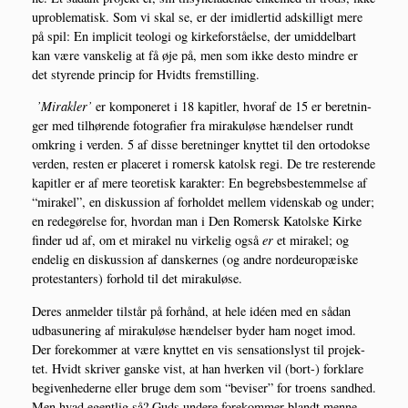
upro­ble­ma­tisk. Som vi skal se, er der imid­ler­tid adskil­ligt mere
på spil: En impli­cit teo­lo­gi og kir­ke­for­stå­el­se, der umid­del­bart
kan være van­ske­lig at få øje på, men som ikke desto min­dre er
det sty­ren­de prin­cip for Hvidts fremstilling.
’Mirak­ler’
er kom­po­ne­ret i 18 kapit­ler, hvoraf de 15 er beret­nin­
ger med til­hø­ren­de foto­gra­fi­er fra miraku­lø­se hæn­del­ser rundt
omkring i ver­den. 5 af dis­se beret­nin­ger knyt­tet til den orto­dok­se
ver­den, resten er pla­ce­ret i romersk katolsk regi. De tre reste­ren­de
kapit­ler er af mere teo­re­tisk karak­ter: En begrebs­be­stem­mel­se af
“mira­kel”, en dis­kus­sion af for­hol­det mel­lem viden­skab og under;
en rede­gø­rel­se for, hvor­dan man i Den Romersk Katol­ske Kir­ke
fin­der ud af, om et mira­kel nu vir­ke­lig også
er
et mira­kel; og
ende­lig en dis­kus­sion af dan­sker­nes (og andre nor­d­eu­ro­pæ­i­ske
pro­te­stan­ters) for­hold til det mirakuløse.
Deres anmel­der til­står på for­hånd, at hele idéen med en sådan
udbas­u­ne­ring af miraku­lø­se hæn­del­ser byder ham noget imod.
Der fore­kom­mer at være knyt­tet en vis sen­sa­tions­lyst til pro­jek­
tet. Hvidt skri­ver gan­ske vist, at han hver­ken vil (bort-) for­kla­re
begi­ven­he­der­ne eller bru­ge dem som “bevi­ser” for tro­ens sand­hed.
Men hvad egent­lig så? Guds unde­re fore­kom­mer blandt men­ne­