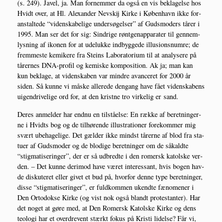
(s. 249). Javel, ja. Man for­nem­mer da også en vis bekla­gel­se hos
Hvidt over, at Hl. Ale­xan­der Nevskij Kir­ke i Køben­havn ikke for­
an­stal­te­de “viden­ska­be­li­ge under­sø­gel­ser” af Guds­mo­ders tårer i
1995. Man ser det for sig: Sin­dri­ge rønt­ge­nap­pa­ra­ter til gen­nem­
lys­ning af iko­nen for at ude­luk­ke ind­byg­ge­de illu­sions­num­re; de
frem­me­ste kemi­ke­re fra Ste­ins Labo­ra­to­ri­um til at ana­ly­se­re på
tårer­nes DNA-pro­fil og kemi­ske kom­po­si­tion. Ak ja; man kan
kun bekla­ge, at viden­ska­ben var min­dre avan­ce­ret for 2000 år
siden. Så kun­ne vi måske alle­re­de den­gang have fået viden­ska­bens
uigen­dri­ve­li­ge ord for, at den krist­ne tro vir­ke­lig er sand.
Deres anmel­der har end­nu en til­stå­el­se: En ræk­ke af beret­nin­ger­
ne i Hvidts bog og de til­hø­ren­de illu­stra­tio­ner fore­kom­mer mig
svært ube­ha­ge­li­ge. Det gæl­der ikke mindst tårer­ne af blod fra sta­
tu­er af Guds­mo­der og de blo­di­ge beret­nin­ger om de såkald­te
“stig­ma­ti­se­rin­ger”, der er så udbred­te i den romersk katol­ske ver­
den. – Det kun­ne der­i­mod have været inter­es­sant, hvis bogen hav­
de dis­ku­te­ret eller givet et bud på, hvor­for den­ne type beret­nin­ger,
dis­se “stig­ma­ti­se­rin­ger”, er fuld­kom­men ukend­te fæno­me­ner i
Den Orto­dok­se Kir­ke (og vist nok også blandt pro­te­stan­ter). Har
det noget at gøre med, at Den Romersk Katol­ske Kir­ke og dens
teo­lo­gi har et over­dre­vent stærkt fokus på Kri­sti lidel­se? Får vi,