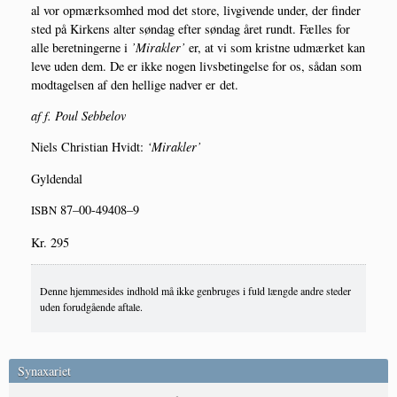
al vor opmærk­som­hed mod det sto­re, liv­gi­ven­de under, der fin­der
sted på Kir­kens alter søn­dag efter søn­dag året rundt. Fæl­les for
alle beret­nin­ger­ne i
’Mirak­ler’
er, at vi som krist­ne udmær­ket kan
leve uden dem. De er ikke nogen livs­be­tin­gel­se for os, sådan som
mod­ta­gel­sen af den hel­li­ge nad­ver er det.
af f. Poul Sebbelov
Niels Chri­sti­an Hvidt:
‘Mirak­ler’
Gyl­den­dal
87–00-49408–9
ISBN
Kr. 295
Denne hjemmesides indhold må ikke genbruges i fuld længde andre steder
uden forudgående aftale.
Synaxariet