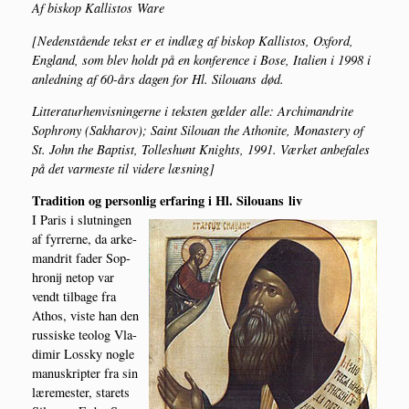
Af biskop Kal­li­stos Ware
[Neden­stå­en­de tekst er et ind­læg af biskop Kal­li­stos, Oxford,
Eng­land, som blev holdt på en kon­fe­ren­ce i Bose, Ita­li­en i 1998 i
anled­ning af 60-års dagen for Hl. Silou­ans død.
Lit­te­ra­tur­hen­vis­nin­ger­ne i tek­sten gæl­der alle: Archi­man­dri­te
Sop­hro­ny (Sak­ha­rov); Saint Silou­an the Atho­ni­te, Mona­ste­ry of
St. John the Bap­tist, Tol­les­hunt Knights, 1991. Vær­ket anbe­fa­les
på det var­me­ste til vide­re læsning]
Tra­di­tion og per­son­lig erfa­ring i Hl. Silou­ans liv
I Paris i slut­nin­gen
af fyr­rer­ne, da arke­
man­drit fader Sop­
hro­nij net­op var
vendt til­ba­ge fra
Athos, viste han den
rus­si­ske teo­log Vla­
di­mir Los­sky nog­le
manuskrip­ter fra sin
lære­me­ster, sta­rets