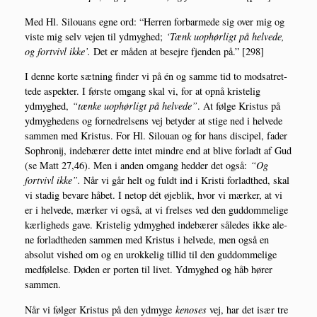
Med Hl. Silou­ans egne ord: “Her­ren for­bar­me­de sig over mig og
viste mig selv vej­en til ydmyg­hed;
‘Tænk uop­hør­ligt på hel­ve­de,
og fortvivl ikke’.
Det er måden at besej­re fjen­den på.” [298]
I den­ne kor­te sæt­ning fin­der vi på én og sam­me tid to mod­sa­t­ret­
te­de aspek­ter. I før­ste omgang skal vi, for at opnå kri­ste­lig
ydmyg­hed,
“tæn­ke uop­hør­ligt på hel­ve­de”
. At føl­ge Kristus på
ydmyg­he­dens og for­ned­rel­sens vej bety­der at sti­ge ned i hel­ve­de
sam­men med Kristus. For Hl. Silou­an og for hans discipel, fader
Sop­hro­nij, inde­bæ­rer det­te intet min­dre end at bli­ve for­ladt af Gud
(se Matt 27,46). Men i anden omgang hed­der det også:
“Og
fortvivl ikke”.
Når vi går helt og fuldt ind i Kri­sti for­ladt­hed, skal
vi sta­dig beva­re håbet. I net­op dét øje­blik, hvor vi mær­ker, at vi
er i hel­ve­de, mær­ker vi også, at vi frel­ses ved den gud­dom­me­li­ge
kær­lig­heds gave. Kri­ste­lig ydmyg­hed inde­bæ­rer såle­des ikke ale­
ne for­ladt­he­den sam­men med Kristus i hel­ve­de, men også en
abso­lut vis­hed om og en urok­ke­lig til­lid til den gud­dom­me­li­ge
med­fø­lel­se. Døden er por­ten til livet. Ydmyg­hed og håb hører
sammen.
Når vi føl­ger Kristus på den ydmy­ge
keno­ses
vej, har det især tre