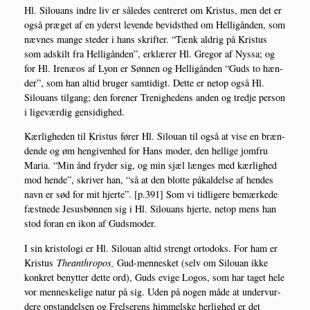
Hl. Silou­ans indre liv er såle­des cen­tre­ret om Kristus, men det er
også præ­get af en yderst leven­de bevidst­hed om Hel­li­gån­den, som
næv­nes man­ge ste­der i hans skrif­ter. “Tænk aldrig på Kristus
som adskilt fra Hel­li­gån­den”, erklæ­rer Hl. Gre­gor af Nys­sa; og
for Hl. Ire­næ­os af Lyon er Søn­nen og Hel­li­gån­den “Guds to hæn­
der”, som han altid bru­ger sam­ti­digt. Det­te er net­op også Hl.
Silou­ans til­gang; den for­e­ner Tre­nig­he­dens anden og tred­je per­son
i lige­vær­dig gensidighed.
Kær­lig­he­den til Kristus fører Hl. Silou­an til også at vise en bræn­
den­de og øm hen­gi­ven­hed for Hans moder, den hel­li­ge jom­fru
Maria. “Min ånd fry­der sig, og min sjæl læn­ges med kær­lig­hed
mod hen­de”, skri­ver han, “så at den blot­te påkal­del­se af hen­des
navn er sød for mit hjer­te”. [p.391] Som vi tid­li­ge­re bemær­ke­de
fæst­ne­de Jesus­bøn­nen sig i Hl. Silou­ans hjer­te, net­op mens han
stod for­an en ikon af Gudsmoder.
I sin kri­sto­lo­gi er Hl. Silou­an altid strengt orto­doks. For ham er
Kristus
The­ant­hro­pos,
Gud-men­ne­sket (selv om Silou­an ikke
kon­kret benyt­ter det­te ord), Guds evi­ge Log­os, som har taget hele
vor men­ne­ske­li­ge natur på sig. Uden på nogen måde at under­vur­
de­re opstan­del­sen og Frel­se­rens him­mel­ske her­lig­hed er det