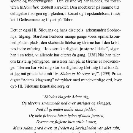
sød­me og veder­kvæ­gel­se”. Den krist­ne vej har såle­des, for for­fat­
te­ren til
Homi­li­er,
dob­belt karak­ter. Den inde­bæ­rer på sam­me tid
del­ta­gel­se i sor­gen og i glæ­den, i kor­set og i opstan­del­sen, i mør­
ket i Get­h­se­ma­ne og i lyset på Tabor.
Dett er også Hl. Silou­ans og hans discipels, arke­man­drit Sop­hro­
ni­js, til­gang. Sta­ret­sen hen­le­der man­ge gan­ge vores opmærk­som­
hed på den plads, den ska­ben­de lidel­se og tårer­ne har i den krist­
nes indre erfa­ring. “Jo stør­re kær­lig­hed, jo stør­re lidel­se”, siger
han i en tekst, vi alle­re­de har cite­ret én gang. [338] Når han taler
om kri­ste­lig ydmyg­hed, insi­ste­rer han på, at tårer­ne er nød­ven­di­
ge: “Her­ren har vist mig stor kær­lig­hed og fået mig til at for­stå,
at jeg må græ­de hele mit liv.
Sådan er Her­rens vej”
. [299] Prosa­
dig­tet “Adams kla­ge­sang” udtryk­ker med min­de­vær­di­ge ord, hvor
dyb Hl. Silou­ans keno­ti­ske sorg er:
“
Såle­des kla­ge­de Adam sig,
Og tårer­ne strøm­me­de ned over ansig­tet og skægget,
Ned til grun­den under hans fødder;
Og hele ørke­nen hør­te lyden af hans jamren,
Dyre­ne og fug­le­ne blev stil­le i sorg,
Mens Adam græd over, at fre­den og kær­lig­he­den var gået tabt,