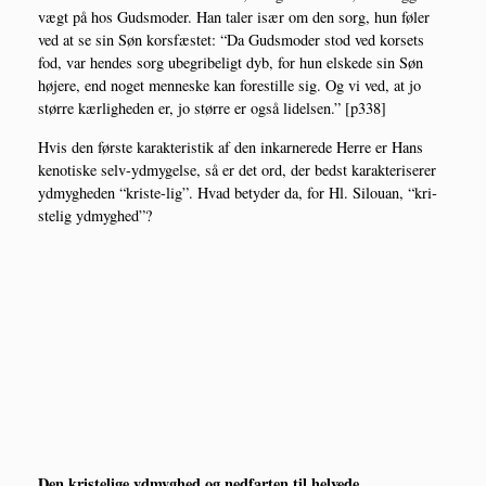
vægt på hos Guds­mo­der. Han taler især om den sorg, hun føler
ved at se sin Søn kors­fæ­stet: “Da Guds­mo­der stod ved kor­sets
fod, var hen­des sorg ube­gri­be­ligt dyb, for hun elske­de sin Søn
høje­re, end noget men­ne­ske kan fore­stil­le sig. Og vi ved, at jo
stør­re kær­lig­he­den er, jo stør­re er også lidel­sen.” [p338]
Hvis den før­ste karak­te­ri­stik af den inkar­ne­re­de Her­re er Hans
keno­ti­ske selv-ydmy­gel­se, så er det ord, der bedst karak­te­ri­se­rer
ydmyg­he­den “kri­ste-lig”. Hvad bety­der da, for Hl. Silou­an, “kri­
ste­lig ydmyghed”?
Den kri­ste­li­ge ydmyg­hed og ned­far­ten til helvede