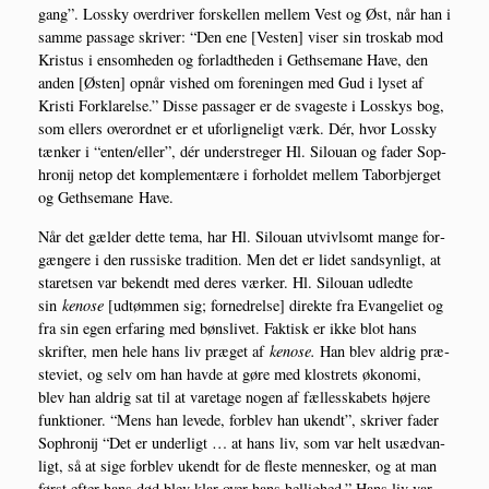
gang”. Los­sky over­dri­ver for­skel­len mel­lem Vest og Øst, når han i
sam­me pas­sa­ge skri­ver: “Den ene [Vesten] viser sin tro­skab mod
Kristus i ensom­he­den og for­ladt­he­den i Get­h­se­ma­ne Have, den
anden [Østen] opnår vis­hed om for­e­nin­gen med Gud i lyset af
Kri­sti For­kla­rel­se.” Dis­se pas­sa­ger er de sva­ge­ste i Los­skys bog,
som ellers over­ord­net er et ufor­lig­ne­ligt værk. Dér, hvor Los­sky
tæn­ker i “enten/eller”, dér under­stre­ger Hl. Silou­an og fader Sop­
hro­nij net­op det kom­ple­men­tæ­re i for­hol­det mel­lem Tabor­b­jer­get
og Get­h­se­ma­ne Have.
Når det gæl­der det­te tema, har Hl. Silou­an utvivl­s­omt man­ge for­
gæn­ge­re i den rus­si­ske tra­di­tion. Men det er lidet sand­syn­ligt, at
sta­ret­sen var bekendt med deres vær­ker. Hl. Silou­an udled­te
sin
keno­se
[udtøm­men sig; for­ned­rel­se] direk­te fra Evan­ge­li­et og
fra sin egen erfa­ring med bøns­li­vet. Fak­tisk er ikke blot hans
skrif­ter, men hele hans liv præ­get af
keno­se.
Han blev aldrig præ­
ste­vi­et, og selv om han hav­de at gøre med klo­strets øko­no­mi,
blev han aldrig sat til at vare­ta­ge nogen af fæl­les­ska­bets høje­re
funk­tio­ner. “Mens han leve­de, for­blev han ukendt”, skri­ver fader
Sop­hro­nij “Det er under­ligt … at hans liv, som var helt usæd­van­
ligt, så at sige for­blev ukendt for de fle­ste men­ne­sker, og at man
først efter hans død blev klar over hans hel­lig­hed.” Hans liv var