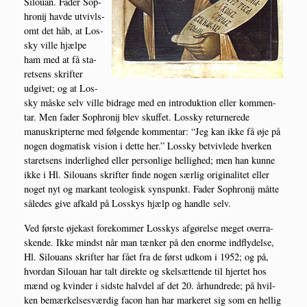
Silou­an. Fader Sop­
hro­nij hav­de utvivl­s­
omt det håb, at Los­
sky vil­le hjæl­pe
ham med at få sta­
ret­sens skrif­ter
udgi­vet; og at Los­
sky måske selv vil­le bidra­ge med en intro­duk­tion eller kom­men­
tar. Men fader Sop­hro­nij blev skuf­fet. Los­sky retur­ne­re­de
manuskrip­ter­ne med føl­gen­de kom­men­tar: “Jeg kan ikke få øje på
nogen dog­ma­tisk vision i det­te her.” Los­sky betviv­le­de hver­ken
sta­ret­sens inder­lig­hed eller per­son­li­ge hel­lig­hed; men han kun­ne
ikke i Hl. Silou­ans skrif­ter fin­de nogen sær­lig ori­gi­na­li­tet eller
noget nyt og mar­kant teo­lo­gisk syns­punkt. Fader Sop­hro­nij måt­te
såle­des give afkald på Los­skys hjælp og hand­le selv.
Ved før­ste øje­kast fore­kom­mer Los­skys afgø­rel­se meget over­ra­
sken­de. Ikke mindst når man tæn­ker på den enor­me ind­fly­del­se,
Hl. Silou­ans skrif­ter har fået fra de først udkom i 1952; og på,
hvor­dan Silou­an har talt direk­te og skel­sæt­ten­de til hjer­tet hos
mænd og kvin­der i sid­ste halv­del af det 20. århund­re­de; på hvil­
ken bemær­kel­ses­vær­dig facon han har mar­ke­ret sig som en hel­lig