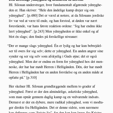
Hl. Silou­an under­stre­ger, hvor fun­da­men­talt afgø­ren­de ydmyg­he­
den er. Han skri­ver: “Hele den ånde­li­ge kamp dre­jer sig om
ydmyg­hed”. [p.480] Det er værd at note­re, at da Silou­ans jor­di­ske
liv var ved at være til ende, og han for­stod, at døden var nært
fore­stå­en­de, var hans før­ste reak­tion orde­ne: “Jeg har end­nu ikke
lært ydmyg­hed”. [p.243] Men ydmyg­he­den er ikke enkel og af
blot én slags; den fin­des på for­skel­li­ge niveauer:
“
Der er man­ge slags ydmyg­hed. Én er lydig og har kun bebrej­del­
ser til overs for sig selv; det­te er ydmyg­hed. En anden angrer sine
syn­der og ser sig selv som afsky­e­lig i Guds øjne; det er også
ydmyg­hed. Men der er end­nu en form for ydmyg­hed hos det men­
ne­ske, der har har mødt Her­ren i Hel­li­gån­den. Dén, der har mødt
Her­ren i Hel­li­gån­den har en anden for­stå­el­se og en anden måde at
opfat­te på.” [p.310]
Her skel­ner Hl. Silou­an grund­læg­gen­de mel­lem to gra­der af
ydmyg­hed. Først er der den almin­de­li­ge, aske­ti­ske ydmyg­hed,
som man opnår gen­nem dag­lig kamp og en ved­va­ren­de ind­sats.
Der­næst er der en dybe­re, mere radi­kal ydmyg­hed, som vi mod­ta­
ger direk­te fra Hel­li­gån­den. Det er den­ne sid­ste, som nær­me­re
kan defi­ne­res som “kri­ste-lig”, for den kan kun læres fra Kristus