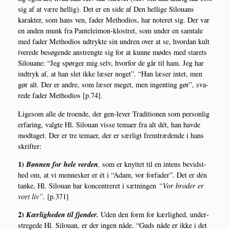
sig af at være hel­lig). Det er en side af Den hel­li­ge Silou­ans
karak­ter, som hans ven, fader Met­ho­dios, har note­ret sig. Der var
en anden munk fra Pan­te­lei­mon-klo­stret, som under en sam­ta­le
med fader Met­ho­dios udtryk­te sin undren over at se, hvor­dan kul­t
i­ve­re­de besø­gen­de anstreng­te sig for at kun­ne mødes med sta­rets
Silou­a­ne: “Jeg spør­ger mig selv, hvor­for de går til ham. Jeg har
ind­tryk af, at han slet ikke læser noget”. “Han læser intet, men
gør alt. Der er andre, som læser meget, men ingen­ting gør”, sva­
re­de fader Met­ho­dios [p.74].
Lige­som alle de tro­en­de, der gen-lever Tra­di­tio­nen som per­son­lig
erfa­ring, valg­te Hl. Silou­an vis­se tema­er fra alt dét, han hav­de
mod­ta­get. Der er tre tema­er, der er sær­ligt frem­træ­den­de i hans
skrifter:
1)
Bøn­nen for hele ver­den
,
som er knyt­tet til en intens bevidst­
hed om, at vi men­ne­sker er ét i “Adam, vor for­fa­der”. Det er dén
tan­ke, Hl. Silou­an har kon­cen­tre­ret i sæt­nin­gen
“Vor bro­der er
vort liv”.
[p.371]
2)
Kær­lig­he­den til fjen­der.
Uden den form for kær­lig­hed, under­
stre­ge­de Hl. Silou­an, er der ingen nåde. “Guds nåde er ikke i det