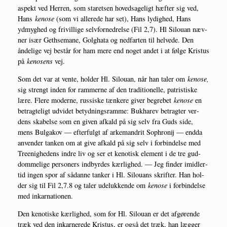
aspekt ved Her­ren, som sta­ret­sen hoved­sa­ge­ligt hæf­ter sig ved,
Hans
keno­se
(som vi alle­re­de har set), Hans lydig­hed, Hans
ydmyg­hed og fri­vil­li­ge selv­for­ned­rel­se (Fil 2,7). Hl Silou­an næv­
ner især Get­h­se­ma­ne, Golg­ha­ta og ned­far­ten til hel­ve­de. Den
ånde­li­ge vej består for ham mere end noget andet i at føl­ge Kristus
på
keno­sens
vej.
Som det var at ven­te, hol­der Hl. Silou­an, når han taler om
keno­se,
sig strengt inden for ram­mer­ne af den tra­di­tio­nel­le, patri­sti­ske
lære. Fle­re moder­ne, rus­si­ske tæn­ke­re giver begre­bet
keno­se
en
betrag­te­ligt udvi­det betyd­nings­ram­me: Buk­ha­rev betrag­ter ver­
dens ska­bel­se som en given afkald på sig selv fra Guds side,
mens Bul­gakov — efter­fulgt af arke­man­drit Sop­hro­nij — end­da
anven­der tan­ken om at give afkald på sig selv i for­bin­del­se med
Tre­e­nig­he­dens indre liv og ser et keno­tisk ele­ment i de tre gud­
dom­me­li­ge per­so­ners ind­byr­des kær­lig­hed. — Jeg fin­der imid­ler­
tid ingen spor af sådan­ne tan­ker i Hl. Silou­ans skrif­ter. Han hol­
der sig til Fil 2,7.8 og taler ude­luk­ken­de om
keno­se
i for­bin­del­se
med inkarnationen.
Den keno­ti­ske kær­lig­hed, som for Hl. Silou­an er det afgø­ren­de
træk ved den inkar­ne­re­de Kristus, er også det træk, han læg­ger