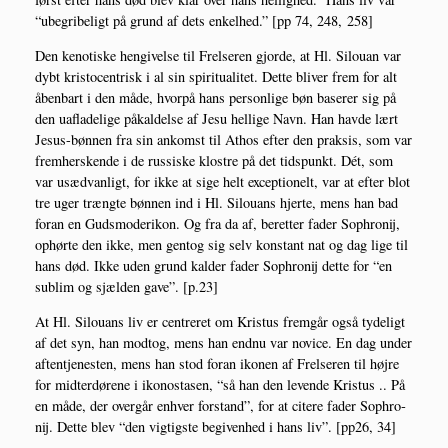
“ube­gri­be­ligt på grund af dets enkel­hed.” [pp 74, 248, 258]
Den keno­ti­ske hen­gi­vel­se til Frel­se­ren gjor­de, at Hl. Silou­an var
dybt kri­sto­cen­trisk i al sin spi­ri­tu­a­li­tet. Det­te bli­ver frem for alt
åben­bart i den måde, hvor­på hans per­son­li­ge bøn base­rer sig på
den uaf­la­de­li­ge påkal­del­se af Jesu hel­li­ge Navn. Han hav­de lært
Jesus-bøn­nen fra sin ankomst til Athos efter den prak­sis, som var
frem­her­sken­de i de rus­si­ske klo­stre på det tids­punkt. Dét, som
var usæd­van­ligt, for ikke at sige helt excep­tio­nelt, var at efter blot
tre uger træng­te bøn­nen ind i Hl. Silou­ans hjer­te, mens han bad
for­an en Guds­mo­de­ri­kon. Og fra da af, beret­ter fader Sop­hro­nij,
ophør­te den ikke, men gen­tog sig selv kon­stant nat og dag lige til
hans død. Ikke uden grund kal­der fader Sop­hro­nij det­te for “en
sublim og sjæl­den gave”. [p.23]
At Hl. Silou­ans liv er cen­tre­ret om Kristus frem­går også tyde­ligt
af det syn, han modt­og, mens han end­nu var novi­ce. En dag under
aftentje­ne­sten, mens han stod for­an iko­nen af Frel­se­ren til høj­re
for mid­ter­dø­re­ne i iko­nost­a­sen, “så han den leven­de Kristus .. På
en måde, der over­går enhver for­stand”, for at cite­re fader Sop­hro­
nij. Det­te blev “den vig­tig­ste begi­ven­hed i hans liv”. [pp26, 34]