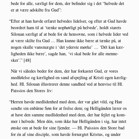
bede for alle, sær­ligt for dem, der befin­der sig i det “hel­ve­de det
er at være adskil­te fra Gud”:
“
Efter at han hav­de erfa­ret hel­ve­des lidel­ser, og efter at Gud hav­de
beor­dret ham til at ‘tæn­ke uop­hør­ligt på hel­ve­de’, holdt sta­rets
Silou­an sær­ligt af at bede for de hen­sov­ne, som i hel­ve­de lider ved
at være skil­te fra Gud
…
Han kun­ne ikke bære at tæn­ke på, at
nogen skul­le vans­mæg­te i ‘det yder­ste mør­ke’
…
‘Dét kan kær­
lig­he­den ikke bære’, sag­de han, ‘vi skal bede for alle men­ne­
sker’.” [48]
Når vi såle­des beder for dem, der har for­ka­stet Gud, er vores
med­fø­lel­se og kær­lig­hed en sand afspej­ling af Kri­sti egen kær­lig­
hed. Hl. Silou­an illu­stre­rer den­ne sand­hed ved at hen­vi­se til Hl.
Pais­sios den Sto­res liv:
“
Her­ren hav­de med­li­den­hed med dem, der var gået vild, og Han
send­te sin enbår­ne Søn for at frel­se dem; og Hel­li­gån­den lærer os
at have den sam­me med­li­den­hed med dem, der har fejl­et og kom­
mer i hel­ve­de. Men dén, som ikke har Hel­li­gån­den i sig, har intet
ønske om at bede for sine fjen­der. — Hl. Pais­sios den Sto­re bad
for én af sine discip­le, som hav­de for­næg­tet Kristus, og under