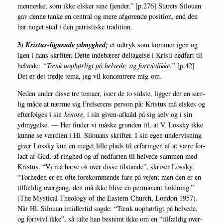
men­ne­ske, som ikke elsker sine fjen­der.” [p.276] Sta­rets Silou­an
gav den­ne tan­ke en cen­tral og mere afgø­ren­de posi­tion, end den
har noget sted i den patri­sti­ske tradition.
3)
Kristus-lig­nen­de ydmyg­hed;
et udtryk som kom­mer igen og
igen i hans skrif­ter. Det­te inde­bæ­rer del­ta­gel­se i Kri­sti ned­fart til
hel­ve­de:
“Tænk uop­hør­ligt på hel­ve­de, og fortvivl
ikke.”
[p.42]
Det er det tred­je tema, jeg vil kon­cen­tre­re mig om.
Neden under dis­se tre tema­er, især de to sid­ste, lig­ger der en sær­
lig måde at nær­me sig Frel­se­rens per­son på: Kristus må elskes og
efter­føl­ges i sin
keno­se,
i sin given-afkald på sig selv og i sin
ydmy­gel­se. — Her fin­der vi måske grun­den til, at V. Los­sky ikke
kun­ne se vær­di­en i Hl. Silou­ans skrif­ter. I sin egen under­vis­ning
giver Los­sky kun en meget lil­le plads til erfa­rin­gen af at være for­
ladt af Gud, af ring­hed og af ned­far­ten til hel­ve­de sam­men med
Kristus. “Vi må hæve os over dis­se til­stan­de”, skri­ver Los­sky,
“Tør­he­den er en ofte fore­kom­men­de fare på vej­en; men den er en
til­fæl­dig over­gang, den må ikke bli­ve en per­ma­nent hold­ning.”
(The Mysti­cal The­o­lo­gy of the Eastern Church, Lon­don 1957).
Når Hl. Silou­an imid­ler­tid sag­de: “Tænk uop­hør­ligt på hel­ve­de,
og fortvivl ikke”, så tal­te han bestemt ikke om en “til­fæl­dig over­