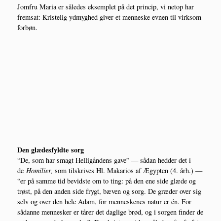
Jom­fru Maria er såle­des eksemp­let på det prin­cip, vi net­op har
frem­sat: Kri­ste­lig ydmyg­hed giver et men­ne­ske evnen til virk­som
forbøn.
Den glæ­des­fyld­te sorg
“De, som har smagt Hel­li­gån­dens gave” — sådan hed­der det i
de
Homi­li­er,
som til­skri­ves Hl. Maka­rios af Ægyp­ten (4. årh.) —
“er på sam­me tid bevid­ste om to ting: på den ene side glæ­de og
trøst, på den anden side frygt, bæven og sorg. De græ­der over sig
selv og over den hele Adam, for men­ne­ske­nes natur er én. For
sådan­ne men­ne­sker er tårer det dag­li­ge brød, og i sor­gen fin­der de