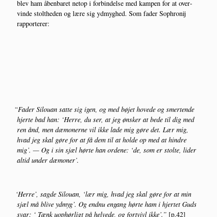
blev ham åben­ba­ret net­op i for­bin­del­se med kam­pen for at over­
vin­de stolt­he­den og lære sig ydmyg­hed. Som fader Sop­hro­nij
rapporterer:
“
Fader Silou­an sat­te sig igen, og med bøjet hove­de og smer­ten­de
hjer­te bad han: ‘Her­re, du ser, at jeg ønsker at bede til dig med
ren ånd, men dæmo­ner­ne vil ikke lade mig gøre det. Lær mig,
hvad jeg skal gøre for at få dem til at hol­de op med at hin­dre
mig’. — Og i sin sjæl hør­te han orde­ne: ‘de, som er stol­te, lider
altid under dæmoner’.
‘
Her­re’, sag­de Silou­an, ‘lær mig, hvad jeg skal gøre for at min
sjæl må bli­ve ydmyg’. Og end­nu engang hør­te ham i hjer­tet Guds
svar: ‘ Tænk uop­hør­ligt på hel­ve­de, og fortvivl ikke’.”
[p.42]