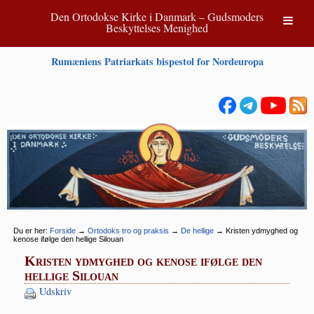
Den Ortodokse Kirke i Danmark – Gudsmoders
Beskyttelses Menighed
Rumæniens Patriarkats bispestol for Nordeuropa
Du er her:
Forside
→
Ortodoks tro og praksis
→
De hellige
→
Kristen ydmyghed og
kenose ifølge den hellige Silouan
Kristen ydmyghed og kenose ifølge den
hellige Silouan
Udskriv