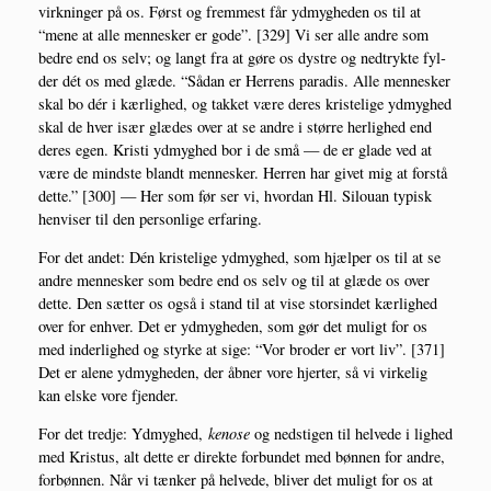
virk­nin­ger på os. Først og frem­mest får ydmyg­he­den os til at
“mene at alle men­ne­sker er gode”. [329] Vi ser alle andre som
bed­re end os selv; og langt fra at gøre os dystre og ned­tryk­te fyl­
der dét os med glæ­de. “Sådan er Her­rens para­dis. Alle men­ne­sker
skal bo dér i kær­lig­hed, og tak­ket være deres kri­ste­li­ge ydmyg­hed
skal de hver især glæ­des over at se andre i stør­re her­lig­hed end
deres egen. Kri­sti ydmyg­hed bor i de små — de er gla­de ved at
være de mind­ste blandt men­ne­sker. Her­ren har givet mig at for­stå
det­te.” [300] — Her som før ser vi, hvor­dan Hl. Silou­an typisk
hen­vi­ser til den per­son­li­ge erfaring.
For det andet: Dén kri­ste­li­ge ydmyg­hed, som hjæl­per os til at se
andre men­ne­sker som bed­re end os selv og til at glæ­de os over
det­te. Den sæt­ter os også i stand til at vise stor­sin­det kær­lig­hed
over for enhver. Det er ydmyg­he­den, som gør det muligt for os
med inder­lig­hed og styr­ke at sige: “Vor bro­der er vort liv”. [371]
Det er ale­ne ydmyg­he­den, der åbner vore hjer­ter, så vi vir­ke­lig
kan elske vore fjender.
For det tred­je: Ydmyg­hed,
keno­se
og nedsti­gen til hel­ve­de i lig­hed
med Kristus, alt det­te er direk­te for­bun­det med bøn­nen for andre,
for­bøn­nen. Når vi tæn­ker på hel­ve­de, bli­ver det muligt for os at