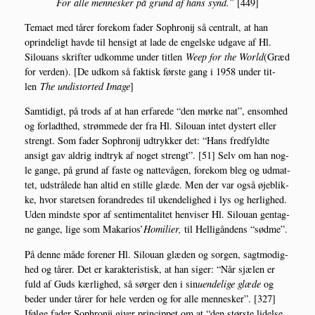
For alle men­ne­sker på grund af hans synd.”
[449]
Tema­et med tårer fore­kom fader Sop­hro­nij så cen­tralt, at han
oprin­de­ligt hav­de til hen­sigt at lade de engel­ske udga­ve af Hl.
Silou­ans skrif­ter udkom­me under tit­len
Weep for the Wor­ld
(Græd
for ver­den). [De udkom så fak­tisk før­ste gang i 1958 under tit­
len
The undi­stor­ted Ima­ge
]
Sam­ti­digt, på trods af at han erfa­re­de “den mør­ke nat”, ensom­hed
og for­ladt­hed, strøm­me­de der fra Hl. Silou­an intet dystert eller
strengt. Som fader Sop­hro­nij udtryk­ker det: “Hans fred­fyld­te
ansigt gav aldrig ind­tryk af noget strengt”. [51] Selv om han nog­
le gan­ge, på grund af faste og nat­te­vå­gen, fore­kom bleg og udmat­
tet, udstrå­le­de han altid en stil­le glæ­de. Men der var også øje­blik­
ke, hvor sta­ret­sen for­an­dre­des til uken­de­lig­hed i lys og her­lig­hed.
Uden mind­ste spor af sen­ti­men­ta­li­tet hen­vi­ser Hl. Silou­an gen­tag­
ne gan­ge, lige som Maka­rios’
Homi­li­er,
til Hel­li­gån­dens “sød­me”.
På den­ne måde for­e­ner Hl. Silou­an glæ­den og sor­gen, sagt­mo­dig­
hed og tårer. Det er karak­te­ri­stisk, at han siger: “Når sjæ­len er
fuld af Guds kær­lig­hed, så sør­ger den i sin
uen­de­li­ge glæ­de
og
beder under tårer for hele ver­den og for alle men­ne­sker”. [327]
Iføl­ge fader Sop­hro­nij giver prin­cip­pet om at “den stør­ste lidel­se