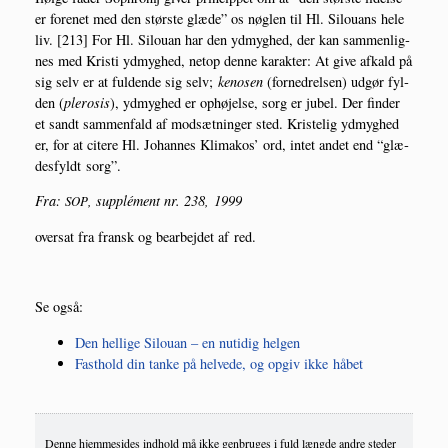
er for­e­net med den stør­ste glæ­de” os nøg­len til Hl. Silou­ans hele
liv. [213] For Hl. Silou­an har den ydmyg­hed, der kan sam­men­lig­
nes med Kri­sti ydmyg­hed, net­op den­ne karak­ter: At give afkald på
sig selv er at ful­den­de sig selv;
keno­sen
(for­ned­rel­sen) udgør fyl­
den (
plero­sis
), ydmyg­hed er ophø­jel­se, sorg er jubel. Der fin­der
et sandt sam­men­fald af mod­sæt­nin­ger sted. Kri­ste­lig ydmyg­hed
er, for at cite­re Hl. Johan­nes Kli­makos’ ord, intet andet end “glæ­
des­fyldt sorg”.
Fra:
, sup­plé­ment nr. 238, 1999
SOP
over­sat fra fransk og bear­bej­det af red.
Se også:
Den hel­li­ge Silou­an – en nuti­dig helgen
Fast­hold din tan­ke på hel­ve­de, og opgiv ikke håbet
Denne hjemmesides indhold må ikke genbruges i fuld længde andre steder