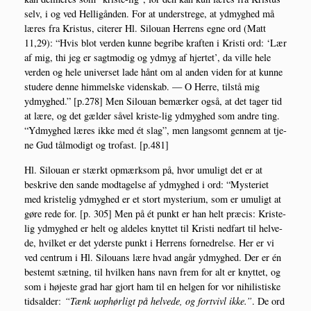
selv, i og ved Hel­li­gån­den. For at under­stre­ge, at ydmyg­hed må
læres fra Kristus, cite­rer Hl. Silou­an Her­rens egne ord (Matt
11,29): “Hvis blot ver­den kun­ne begri­be kraf­ten i Kri­sti ord: ‘Lær
af mig, thi jeg er sagt­mo­dig og ydmyg af hjer­tet’, da vil­le hele
ver­den og hele uni­ver­set lade hånt om al anden viden for at kun­ne
stu­de­re den­ne him­mel­ske viden­skab. — O Her­re, til­stå mig
ydmyg­hed.” [p.278] Men Silou­an bemær­ker også, at det tager tid
at lære, og det gæl­der såvel kri­ste-lig ydmyg­hed som andre ting.
“Ydmyg­hed læres ikke med ét slag”, men lang­somt gen­nem at tje­
ne Gud tål­mo­digt og tro­fast. [p.481]
Hl. Silou­an er stærkt opmærk­som på, hvor umu­ligt det er at
beskri­ve den san­de mod­ta­gel­se af ydmyg­hed i ord: “Myste­ri­et
med kri­ste­lig ydmyg­hed er et stort myste­ri­um, som er umu­ligt at
gøre rede for. [p. 305] Men på ét punkt er han helt præ­cis: Kri­ste­
lig ydmyg­hed er helt og alde­les knyt­tet til Kri­sti ned­fart til hel­ve­
de, hvil­ket er det yder­ste punkt i Her­rens for­ned­rel­se. Her er vi
ved cen­trum i Hl. Silou­ans lære hvad angår ydmyg­hed. Der er én
bestemt sæt­ning, til hvil­ken hans navn frem for alt er knyt­tet, og
som i høje­ste grad har gjort ham til en hel­gen for vor nihi­li­sti­ske
tidsal­der:
“Tænk uop­hør­ligt på hel­ve­de, og fortvivl ikke.”
. De ord