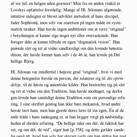
af vor tid, en hel­gen uden græn­ser! Men fra en anden vin­kel er
Los­skys opfat­tel­se for­stå­e­lig: Man­ge af Hl. Silou­ans afgø­ren­de,
intu­i­ti­ve ind­sig­ter er ble­vet udvik­let meto­disk af hans discipel,
fader Sop­hro­nij, men selv var sta­ret­sen på ingen måde en syste­
ma­tisk tæn­ker. Han hav­de ingen ambi­tio­ner om at være “ori­gi­nal”
i betyd­nin­gen at kun­ne sige noget nyt eller over­ra­sken­de. Han
fore­gav ikke at kun­ne til­by­de en egen “dog­ma­tisk vision”. Han
prø­ve­de slet og ret at vid­ne sand­fær­digt om dén leven­de bøn­stra­
di­tion, der hav­de for­met ham selv i de 46 år, han leve­de på Det
hel­li­ge Bjerg.
Hl. Silou­an var imid­ler­tid i høje­ste grad “ori­gi­nal”, hvis vi med
den­ne beteg­nel­se for­står en per­son, der rela­te­rer sig til
det oprin­
de­li­ge,
til de før­ste og auten­ti­ske kil­der. Han bestræb­te sig på slet
og ret at vid­ne om den Tra­di­tion, han hav­de mod­ta­get, og der­for
gen-leve­de han sam­ti­digt den­ne Tra­di­tion som sin per­son­li­ge erfa­
ring. I sine skrif­ter gen­tog han ikke bare meka­nisk, hvad andre
hav­de lært ham, men han gjor­de deres lære til sin egen. Én af de
røde trå­de i hans tan­ke­gang er, at han læg­ger vægt på nød­ven­dig­
he­den af direk­te erfa­ring. “De hel­li­ge taler om dét, de fak­tisk har
set, og om dét, de véd”, siger han [p.358]; og det­te gæl­der san­de­
lig også alt, hvad han selv har skre­vet (selv om han aldrig har rost