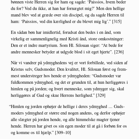
bøn­nen viste Her­ren sig for ham og sag­de: ‘Pais­sios, hvem beder
du for? Ved du ikke, at han har for­næg­tet mig?’ Men den hel­li­ge
mand blev ved at græ­de over sin discipel, og da sag­de Her­ren til
ham: ‘Pais­sios, ved din kær­lig­hed er du ble­vet mig lig’.” [315]
En sådan bøn har imid­ler­tid, for­ud­sat den bedes i en ånd, som
vir­ke­lig er sam­men­lig­ne­lig med Kri­sti ånd, sto­re omkost­nin­ger:
Den er et indre mar­ty­ri­um. Som Hl. Silou­an siger: “At bede for
andre men­ne­sker bety­der at udg­y­de blod i sit eget hjer­te”. [236]
Når vi van­drer på ydmyg­he­dens vej er vort for­bil­le­de, ved siden af
Kristus selv, Guds­mo­der. Den kva­li­tet, Hl. Silou­an først og frem­
mest under­stre­ger hos hen­de er ydmyg­he­den: “Guds­mo­der var
fuld­kom­men ydmyg­hed, og det er grun­den til, at hun her­lig­gø­res i
him­len og på jor­den; og hvert men­ne­ske, som ydmy­ger sig, skal
her­lig­gø­res af Gud og skue Her­rens her­lig­hed.” [329]
“
Him­len og jor­den ophø­jer de hel­li­ge i deres ydmyg­hed
…
Guds­
mo­ders ydmyg­hed er stør­re end nogen andens, og der­for ophø­jer
alle slæg­ter på jor­den hen­de, og alle him­mel­ske mag­ter tje­ner
hen­de. Her­ren har givet os sin egen moder til at gå i for­bøn for os
og kom­me os til hjælp.” [309–10]