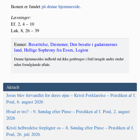
Iko­nen er fun­det
på den­ne hjem­mesi­de
.
Læs­nin­ger:
Ef. 2, 4 – 10
Luk. 8, 26 – 39
Emner:
Besættelse
,
Dæmoner
,
Den besatte i gadarenernes
land
,
Hellige Sophrony fra Essex
,
Legion
Denne hjemmesides indhold må ikke genbruges i fuld længde andre steder
uden forudgående aftale.
Aktuelt
Jesus blev forvandlet for deres øjne – Kristi Forklarelse – Prædiken af f.
Poul, 6. august 2026
Hvad er tro? – 9. Søndag efter Pinse – Prædiken af f. Poul, 2. august
2026
Kristi helbredelse forpligter os – 8. Søndag efter Pinse – Prædiken af f.
Poul, 26. juli 2026