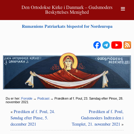
Den Ortodokse Kirke i Danmark – Gudsmoders
Beskyttelses Menighed
Rumæniens Patriarkats bispestol for Nordeuropa
Du er her:
Forside
→
Podcast
→
Prædiken af f. Poul, 23. Søndag efter Pinse, 28.
november 2021
«
Prædiken af f. Poul, 24.
Prædiken af f. Poul,
Søndag efter Pinse, 5.
Gudsmoders Indtræden i
december 2021
Templet, 21. november 2021
»