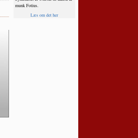
munk Fotius.
Læs om det her