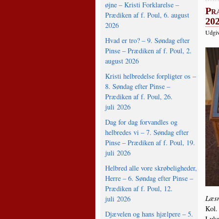
øjne – Kristi Forklarelse –
Præ
Prædiken af f. Poul, 6. august
20
2026
Udgiv
Hvad er tro? – 9. Søndag efter
Pinse – Prædiken af f. Poul, 2.
august 2026
Kristi helbredelse forpligter os –
8. Søndag efter Pinse –
Prædiken af f. Poul, 26.
juli 2026
Dag for dag forvandles og
helbredes vi – 7. Søndag efter
Pinse – Prædiken af f. Poul, 19.
juli 2026
Helbred alle vore skrøbeligheder,
Herre – 6. Søndag efter Pinse –
Prædiken af f. Poul, 12.
Læs­n
juli 2026
Kol.
Djævelen og hans hjælpere – 5.
Luka