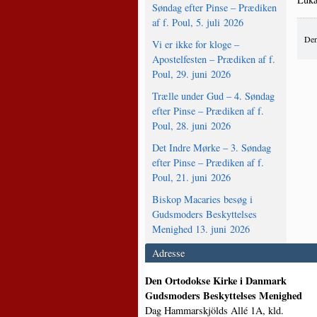
Søndag efter Pinse – Prædiken
af f. Poul, 5. juli 2026
Den
Vi er ikke for kloge –
Apostelfesten – Prædiken af f.
Poul, 29. juni 2026
Trælle under Gud – 4. Søndag
efter Pinse – Prædiken af f.
Poul, 28. juni 2026
Det Indre Mørke – 3. Søndag
efter Pinse – Prædiken af f.
Poul, 21. juni 2026
Biskop Macaries besøg i
Gudsmoders Beskyttelses
Menighed 13. juni 2026
Adresse
Den Ortodokse Kirke i Danmark
Gudsmoders Beskyttelses Menighed
Dag Hammarskjölds Allé 1A, kld.