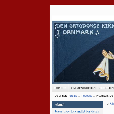
FORSIDE
OM MENIGHEDEN
GUDSTJEN
Du er her:
Forside
→
Podcast
→
Prædiken, De 
«
Me
Aktuelt
Jesus blev forvandlet for deres