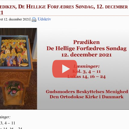
diken, De Hellige Forfædres Søndag, 12. december
21
|
Udskriv
et 12. december 2021
in­ger:
 3, 4 – 11
s 14, 16 – 24