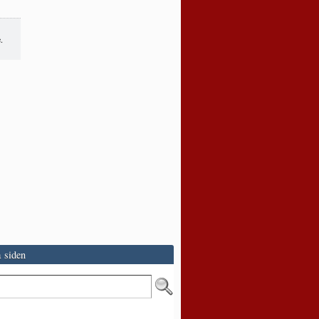
.
 siden