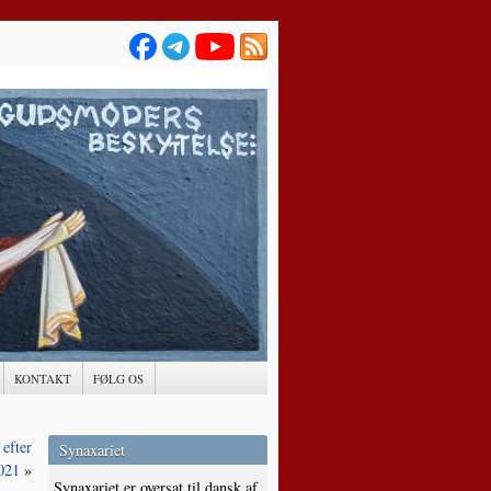
KONTAKT
FØLG OS
efter
Synaxariet
021
»
Synaxariet er oversat til dansk af