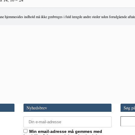
ne hjemmesides indhold må ikke genbruges i fuld længde andre steder uden forudgående aftale
Nyhedsbrev
Søg på
Min email-adresse må gemmes med