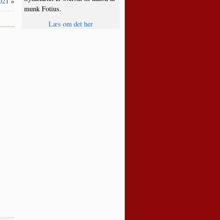
021
»
munk Fotius.
Læs om det her