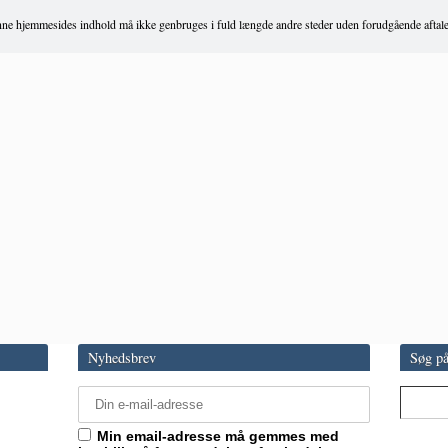
ne hjemmesides indhold må ikke genbruges i fuld længde andre steder uden forudgående aftale
Nyhedsbrev
Søg på
Min email-adresse må gemmes med