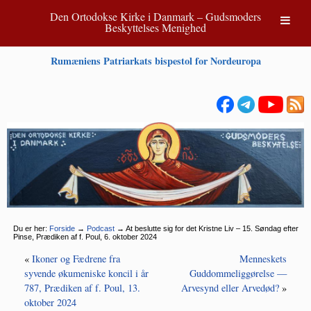
Den Ortodokse Kirke i Danmark – Gudsmoders
Beskyttelses Menighed
Rumæniens Patriarkats bispestol for Nordeuropa
Du er her:
Forside
→
Podcast
→
At beslutte sig for det Kristne Liv – 15. Søndag efter
Pinse, Prædiken af f. Poul, 6. oktober 2024
«
Ikoner og Fædrene fra
Menneskets
syvende økumeniske koncil i år
Guddommeliggørelse —
787, Prædiken af f. Poul, 13.
Arvesynd eller Arvedød?
»
oktober 2024