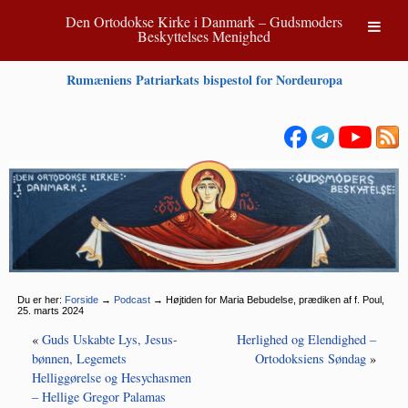
Den Ortodokse Kirke i Danmark – Gudsmoders
Beskyttelses Menighed
Rumæniens Patriarkats bispestol for Nordeuropa
Du er her:
Forside
→
Podcast
→
Højtiden for Maria Bebudelse, prædiken af f. Poul,
25. marts 2024
«
Guds Uskabte Lys, Jesus-
Herlighed og Elendighed –
bønnen, Legemets
Ortodoksiens Søndag
»
Helliggørelse og Hesychasmen
– Hellige Gregor Palamas