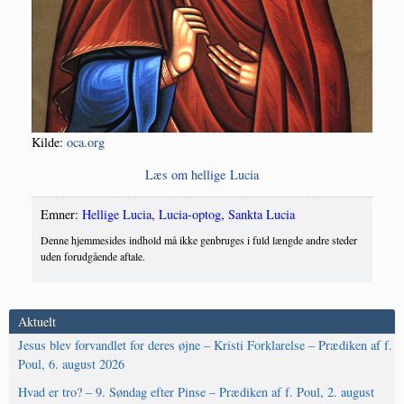
Kil­de:
oca.org
Læs om hel­li­ge Lucia
Emner:
Hellige Lucia
,
Lucia-optog
,
Sankta Lucia
Denne hjemmesides indhold må ikke genbruges i fuld længde andre steder
uden forudgående aftale.
Aktuelt
Jesus blev forvandlet for deres øjne – Kristi Forklarelse – Prædiken af f.
Poul, 6. august 2026
Hvad er tro? – 9. Søndag efter Pinse – Prædiken af f. Poul, 2. august