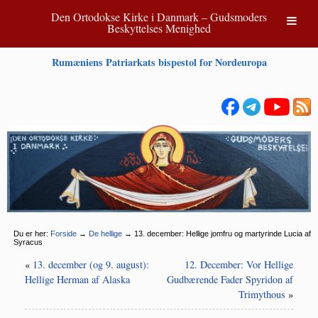
Den Ortodokse Kirke i Danmark – Gudsmoders
Beskyttelses Menighed
Rumæniens Patriarkats bispestol for Nordeuropa
Du er her:
Forside
→
De hellige
→
13. december: Hellige jomfru og martyrinde Lucia af
Syracus
«
13. december (og 9. august):
12. December: Vor Hellige
Hellige Herman af Alaska
Gudbærende Fader Spyridon af
Trimythous
»