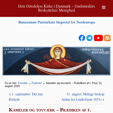
Den Ortodokse Kirke i Danmark – Gudsmoders
Beskyttelses Menighed
Rumæniens Patriarkats bispestol for Nordeuropa
Du er her:
Forside
→
Podcast
→
Kameler og tovværk – Prædiken af f. Poul, 31.
august 2025
«
1. september: Det nye
31. august: Hellige biskop
Kirkeår
Aidan fra Lindisfarne (651)
»
Kameler og tovværk – Prædiken af f.