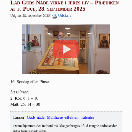
Lad Guds Nåde virke i jeres liv – Prædiken
af f. Poul, 28. september 2025
|
Udskriv
Udgivet 28. september 2025
16. Søn­dag efter Pinse.
Læs­nin­ger:
2. Kor. 6: 1 – 10
Matt. 25: 14 – 30
Emner:
Guds nåde
,
Matthæus-effekten
,
Talenter
Denne hjemmesides indhold må ikke genbruges i fuld længde andre steder
uden forudgående aftale.