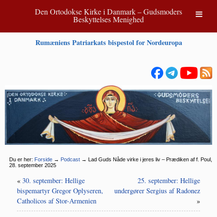
Den Ortodokse Kirke i Danmark – Gudsmoders
Beskyttelses Menighed
Rumæniens Patriarkats bispestol for Nordeuropa
Du er her:
Forside
→
Podcast
→
Lad Guds Nåde virke i jeres liv – Prædiken af f. Poul,
28. september 2025
«
30. september: Hellige
25. september: Hellige
bispemartyr Gregor Oplyseren,
undergører Sergius af Radonez
Catholicos af Stor-Armenien
»