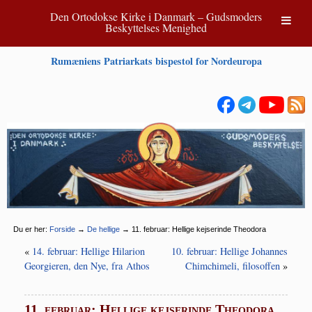
Den Ortodokse Kirke i Danmark – Gudsmoders
Beskyttelses Menighed
Rumæniens Patriarkats bispestol for Nordeuropa
Du er her:
Forside
→
De hellige
→
11. februar: Hellige kejserinde Theodora
«
14. februar: Hellige Hilarion
10. februar: Hellige Johannes
Georgieren, den Nye, fra Athos
Chimchimeli, filosoffen
»
11. februar: Hellige kejserinde Theodora