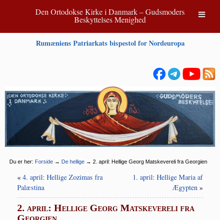
Den Ortodokse Kirke i Danmark – Gudsmoders
Beskyttelses Menighed
Rumæniens Patriarkats bispestol for Nordeuropa
Du er her:
Forside
→
De hellige
→
2. april: Hellige Georg Matskevereli fra Georgien
«
4. april: Hellige Zozimas fra
1. april: Hellige Maria af
Palæstina
Ægypten
»
2. april: Hellige Georg Matskevereli fra
Georgien