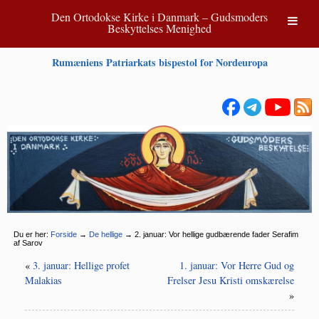
Den Ortodokse Kirke i Danmark – Gudsmoders
Beskyttelses Menighed
Rumæniens Patriarkats bispestol for Nordeuropa
Du er her:
Forside
→
De hellige
→
2. januar: Vor hellige gudbærende fader Serafim
af Sarov
«
3. januar: Hellige profet
1. januar: Vor Herre Gud og
Malakias
Frelser Jesu Kristi omskærelse
»