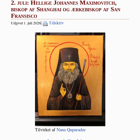
2. juli: Hellige Johannes Maximovitch,
biskop af Shanghai og ærkebiskop af San
Fransisco
|
Udskriv
Udgivet 1. juli 2026
Til­vir­ket af
Nana Qupa­radze