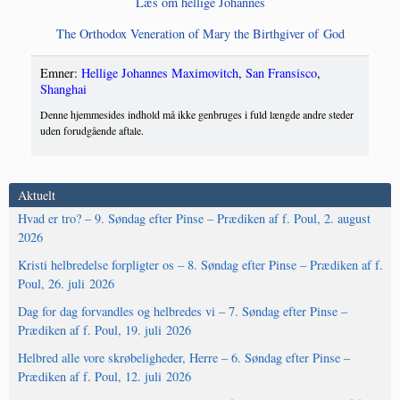
Læs om hel­li­ge Johannes
The Ortho­dox Vene­ra­tion of Mary the Bir­t­h­gi­ver of God
Emner:
Hellige Johannes Maximovitch
,
San Fransisco
,
Shanghai
Denne hjemmesides indhold må ikke genbruges i fuld længde andre steder
uden forudgående aftale.
Aktuelt
Hvad er tro? – 9. Søndag efter Pinse – Prædiken af f. Poul, 2. august
2026
Kristi helbredelse forpligter os – 8. Søndag efter Pinse – Prædiken af f.
Poul, 26. juli 2026
Dag for dag forvandles og helbredes vi – 7. Søndag efter Pinse –
Prædiken af f. Poul, 19. juli 2026
Helbred alle vore skrøbeligheder, Herre – 6. Søndag efter Pinse –
Prædiken af f. Poul, 12. juli 2026