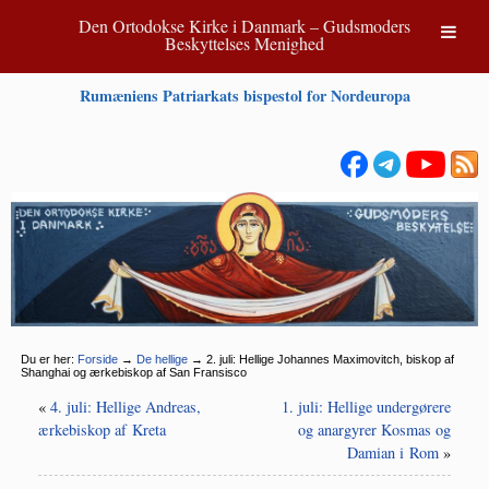
Den Ortodokse Kirke i Danmark – Gudsmoders
Beskyttelses Menighed
Rumæniens Patriarkats bispestol for Nordeuropa
Du er her:
Forside
→
De hellige
→
2. juli: Hellige Johannes Maximovitch, biskop af
Shanghai og ærkebiskop af San Fransisco
«
4. juli: Hellige Andreas,
1. juli: Hellige undergørere
ærkebiskop af Kreta
og anargyrer Kosmas og
Damian i Rom
»