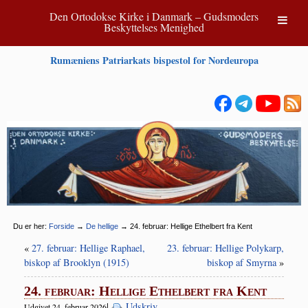
Den Ortodokse Kirke i Danmark – Gudsmoders
Beskyttelses Menighed
Rumæniens Patriarkats bispestol for Nordeuropa
Du er her:
Forside
→
De hellige
→
24. februar: Hellige Ethelbert fra Kent
«
27. februar: Hellige Raphael,
23. februar: Hellige Polykarp,
biskop af Brooklyn (1915)
biskop af Smyrna
»
24. februar: Hellige Ethelbert fra Kent
|
Udskriv
Udgivet 24. februar 2026