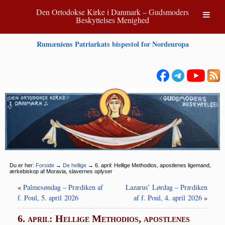
Den Ortodokse Kirke i Danmark – Gudsmoders
Beskyttelses Menighed
Rumæniens Patriarkats bispestol for Nordeuropa
Du er her:
Forside
→
De hellige
→
6. april: Hellige Methodios, apostlenes ligemand,
ærkebiskop af Moravia, slavernes oplyser
«
Palmesøndag – Prædiken af
Lazarus’ Lørdag – Prædiken
f. Poul, 5. april 2026
af f. Poul, 4. april 2026
»
6. april: Hellige Methodios, apostlenes