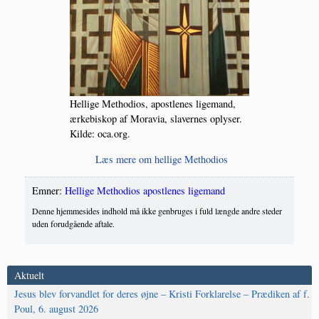
Hel­li­ge Met­ho­dios, apost­le­nes lige­mand,
ærke­bi­skop af Moravia, sla­ver­nes oply­ser.
Kil­de: oca.org.
Læs mere om hel­li­ge Methodios
Emner:
Hellige Methodios apostlenes ligemand
Denne hjemmesides indhold må ikke genbruges i fuld længde andre steder
uden forudgående aftale.
Aktuelt
Jesus blev forvandlet for deres øjne – Kristi Forklarelse – Prædiken af f.
Poul, 6. august 2026