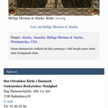
Hel­li­ge Her­man af Ala­ska. Kil­de:
oca.org
Læs om hel­li­ge Her­man af Alaska
Emner:
Alaska
,
Amerika
,
Hellige Herman af Alaska
,
Nordamerika
,
USA
Denne hjemmesides indhold må ikke genbruges i fuld længde andre steder
uden forudgående aftale.
Adresse
Den Ortodokse Kirke i Danmark
Gudsmoders Beskyttelses Menighed
Dag Hammarskjölds Allé 1A, kld.
2100 København Ø
E-mail
Tlf: 93 80 56 46