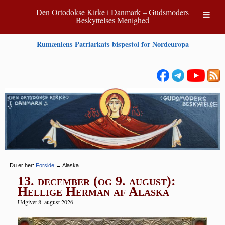
Den Ortodokse Kirke i Danmark – Gudsmoders
Beskyttelses Menighed
Rumæniens Patriarkats bispestol for Nordeuropa
Du er her:
Forside
→
Alaska
13. december (og 9. august):
Hellige Herman af Alaska
Udgivet 8. august 2026