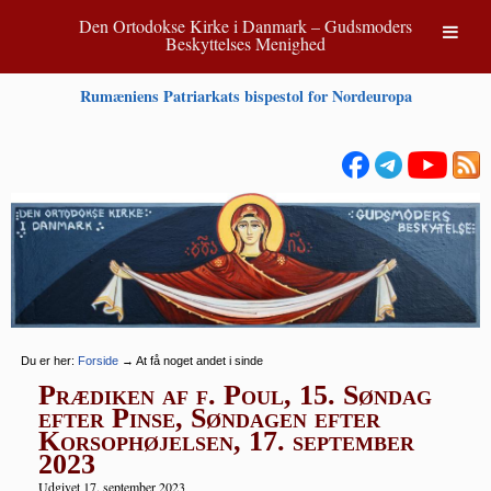
Den Ortodokse Kirke i Danmark – Gudsmoders
Beskyttelses Menighed
Rumæniens Patriarkats bispestol for Nordeuropa
Du er her:
Forside
→
At få noget andet i sinde
Prædiken af f. Poul, 15. Søndag
efter Pinse, Søndagen efter
Korsophøjelsen, 17. september
2023
Udgivet 17. september 2023