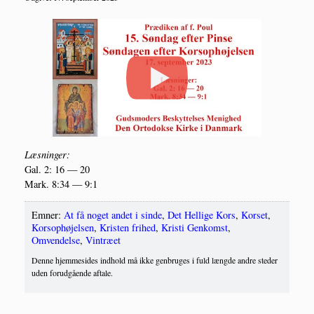
Læs­nin­ger:
Gal. 2: 16 — 20
Mark. 8:34 — 9:1
Emner:
At få noget andet i sinde
,
Det Hellige Kors
,
Korset
,
Korsophøjelsen
,
Kristen frihed
,
Kristi Genkomst
,
Omvendelse
,
Vintræet
Denne hjemmesides indhold må ikke genbruges i fuld længde andre steder
uden forudgående aftale.