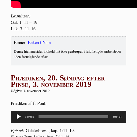
Læs­nin­ger:
Gal. 1, 11 – 19
Luk. 7, 11–16
Emner:
Enken i Nain
Denne hjemmesides indhold må ikke genbruges i fuld længde andre steder
uden forudgående aftale.
Prædiken, 20. Søndag efter
Pinse, 3. november 2019
Udgivet 3. november 2019
Præ­di­ken af f. Poul:
Lydafspiller
00:00
00:00
Epi­stel:
Gala­ter­bre­vet, kap. 1:11–19.
Evan­ge­li­um:
Lukas, kap. 7:11–16.