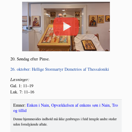
20. Søn­dag efter Pinse.
26. okto­ber: Hel­li­ge Stormar­tyr Deme­trios af Thessaloniki
Læs­nin­ger:
Gal. 1: 11–19
Luk. 7: 11–16
Emner:
Enken i Nain
,
Opvækkelsen af enkens søn i Nain
,
Tro
og tillid
Denne hjemmesides indhold må ikke genbruges i fuld længde andre steder
uden forudgående aftale.