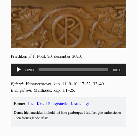
Præ­di­ken af f. Poul, 20. decem­ber 2020:
Lydafspiller
00:00
00:00
Epi­stel:
Hebræ­er­bre­vet, kap. 11: 9–10, 17–22, 32–40.
Evan­ge­li­um:
Mat­t­hæus, kap. 1:1–25.
Emner:
Jesu Kristi Slægtstavle
,
Jesu slægt
Denne hjemmesides indhold må ikke genbruges i fuld længde andre steder
uden forudgående aftale.