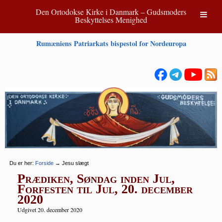
Den Ortodokse Kirke i Danmark – Gudsmoders
Beskyttelses Menighed
Rumæniens Patriarkats bispestol for Nordeuropa
Du er her:
Forside
→
Jesu slægt
Prædiken, Søndag inden Jul,
Forfesten til Jul, 20. december
2020
Udgivet 20. december 2020