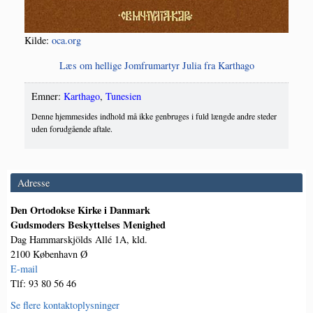
Kil­de:
oca.org
Læs om hel­li­ge Jom­fru­mar­tyr Julia fra Karthago
Emner:
Karthago
,
Tunesien
Denne hjemmesides indhold må ikke genbruges i fuld længde andre steder
uden forudgående aftale.
Adresse
Den Ortodokse Kirke i Danmark
Gudsmoders Beskyttelses Menighed
Dag Hammarskjölds Allé 1A, kld.
2100 København Ø
E-mail
Tlf: 93 80 56 46
Se flere kontaktoplysninger