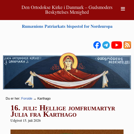
Den Ortodokse Kirke i Danmark – Gudsmoders
Beskyttelses Menighed
Rumæniens Patriarkats bispestol for Nordeuropa
Du er her:
Forside
→
Karthago
16. juli: Hellige jomfrumartyr
Julia fra Karthago
Udgivet 15. juli 2026