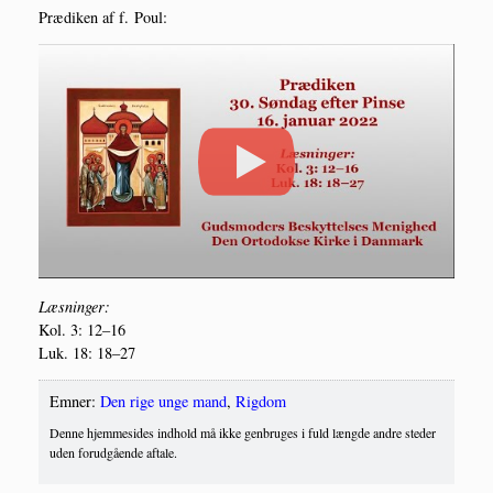
Præ­di­ken af f. Poul:
Læs­nin­ger:
Kol. 3: 12–16
Luk. 18: 18–27
Emner:
Den rige unge mand
,
Rigdom
Denne hjemmesides indhold må ikke genbruges i fuld længde andre steder
uden forudgående aftale.