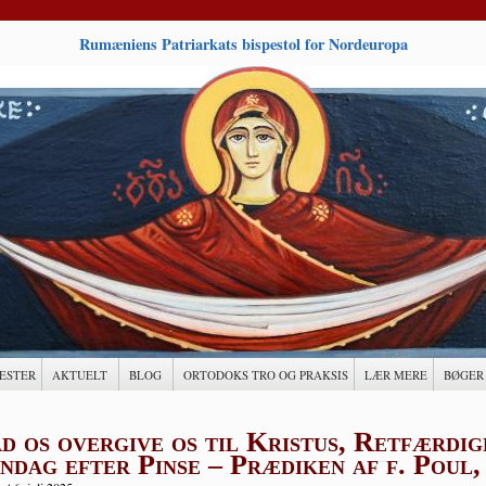
Rumæniens Patriarkats bispestol for Nordeuropa
ESTER
AKTUELT
BLOG
ORTODOKS TRO OG PRAKSIS
LÆR MERE
BØGER
d os overgive os til Kristus, Retfærdig
ndag efter Pinse – Prædiken af f. Poul, 