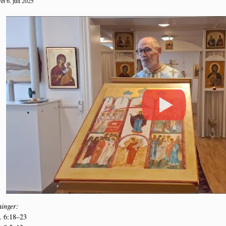
t 6. juli 2025
in­ger:
 6:18–23