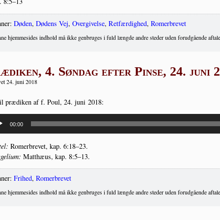
. 8:5–13
ner:
Døden
,
Dødens Vej
,
Overgivelse
,
Retfærdighed
,
Romerbrevet
ne hjemmesides indhold må ikke genbruges i fuld længde andre steder uden forudgående aftale
ædiken, 4. Søndag efter Pinse, 24. juni 
et 24. juni 2018
il præ­di­ken af f. Poul, 24. juni 2018:
spiller
00:00
tel:
Romer­bre­vet, kap. 6:18–23.
ge­li­um:
Mat­t­hæus, kap. 8:5–13.
ner:
Frihed
,
Romerbrevet
ne hjemmesides indhold må ikke genbruges i fuld længde andre steder uden forudgående aftale