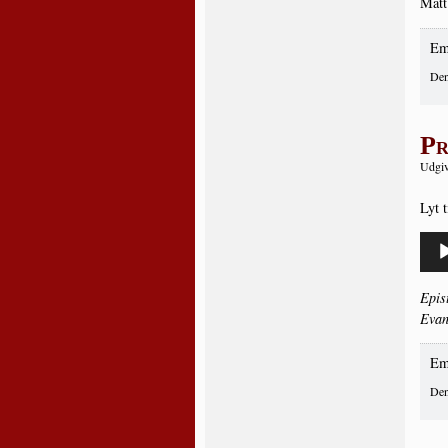
Matt
Em
Den
Pr
Udgiv
Lyt t
Lydaf
Epi­s
Evan­
Em
Den