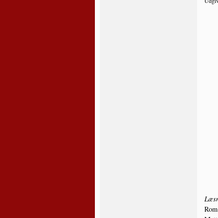
Udgive
Læs­n
Rom.