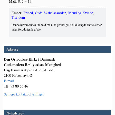
Matt. 8: 5 – 13
Emner:
Frihed
,
Guds Skabelsesorden
,
Mand og Kvinde
,
Trældom
Denne hjemmesides indhold må ikke genbruges i fuld længde andre steder
uden forudgående aftale.
Adresse
Den Ortodokse Kirke i Danmark
Gudsmoders Beskyttelses Menighed
Dag Hammarskjölds Allé 1A, kld.
2100 København Ø
E-mail
Tlf: 93 80 56 46
Se flere kontaktoplysninger
Nyhedsbrev