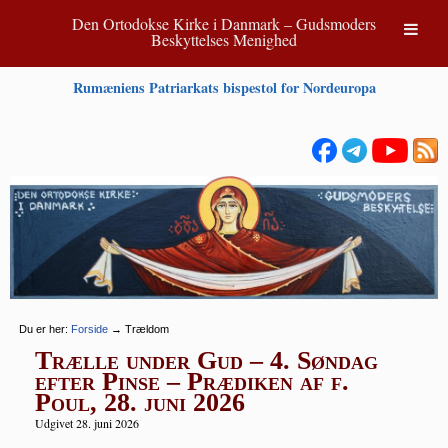
Den Ortodokse Kirke i Danmark – Gudsmoders
Beskyttelses Menighed
Rumæniens Patriarkats bispestol for Nordeuropa
Du er her:
Forside
→
Trældom
Trælle under Gud – 4. Søndag
efter Pinse – Prædiken af f.
Poul, 28. juni 2026
Udgivet 28. juni 2026