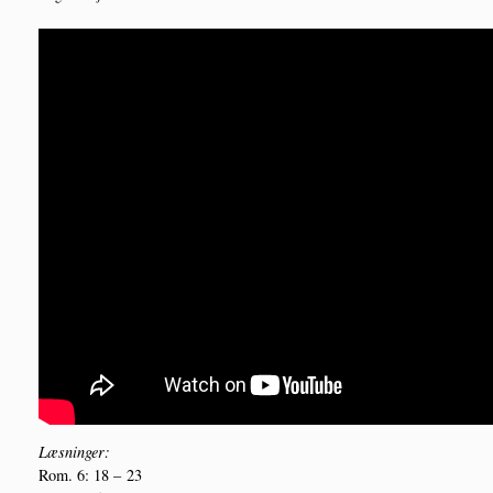
Læs­nin­ger:
Rom. 6: 18 – 23