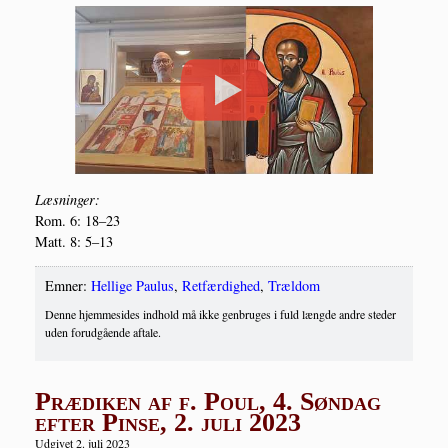
Læs­nin­ger:
Rom. 6: 18–23
Matt. 8: 5–13
Emner:
Hellige Paulus
,
Retfærdighed
,
Trældom
Denne hjemmesides indhold må ikke genbruges i fuld længde andre steder
uden forudgående aftale.
Prædiken af f. Poul, 4. Søndag
efter Pinse, 2. juli 2023
Udgivet 2. juli 2023