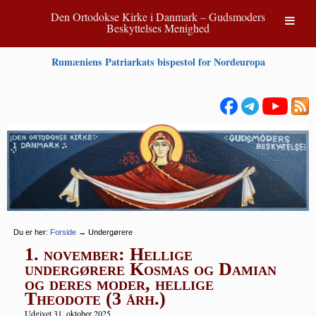
Den Ortodokse Kirke i Danmark – Gudsmoders
Beskyttelses Menighed
Rumæniens Patriarkats bispestol for Nordeuropa
Du er her:
Forside
→
Undergørere
1. november: Hellige
undergørere Kosmas og Damian
og deres moder, hellige
Theodote (3 årh.)
Udgivet 31. oktober 2025