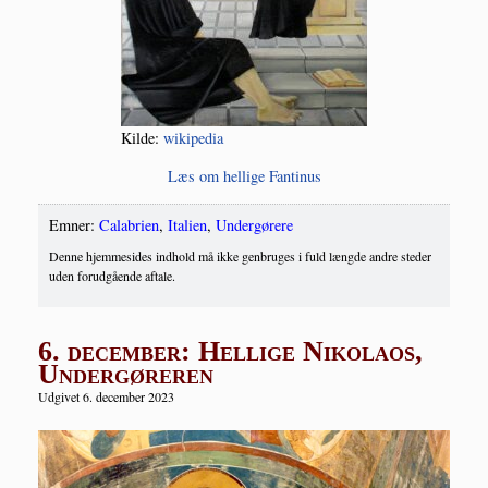
Kil­de:
wikipe­dia
Læs om hel­li­ge Fantinus
Emner:
Calabrien
,
Italien
,
Undergørere
Denne hjemmesides indhold må ikke genbruges i fuld længde andre steder
uden forudgående aftale.
6. december: Hellige Nikolaos,
Undergøreren
Udgivet 6. december 2023