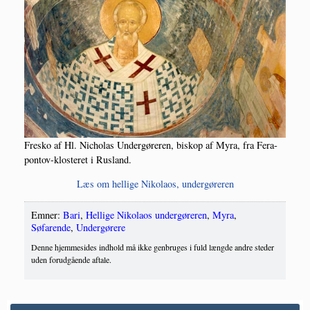
Fresko af Hl. Nicho­las Under­gø­re­ren, biskop af Myra, fra Fera­
pon­tov-kloste­ret i Rusland.
Læs om hel­li­ge Niko­la­os, undergøreren
Emner:
Bari
,
Hellige Nikolaos undergøreren
,
Myra
,
Søfarende
,
Undergørere
Denne hjemmesides indhold må ikke genbruges i fuld længde andre steder
uden forudgående aftale.