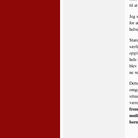
til at
Jeg s
for a
hel­v
Sta­r
sær­l
opgi
hele 
blev 
ne ve
Det­t
omgan
situ­
være,
frem
muli
ber­