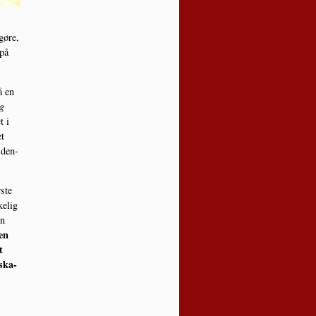
gøre,
 på
å en
og
t i
et
 den­
­ste
e­lig
an
en
t
­ska­