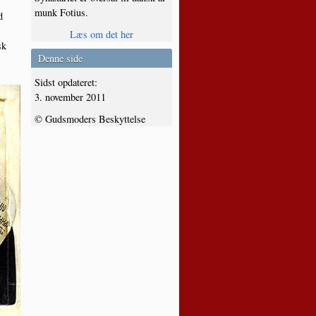
munk Fotius.
d
t
Læs om det her
sk
Denne side
Sidst opdateret:
3. november 2011
© Gudsmoders Beskyttelse