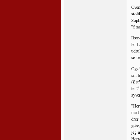
Oven­
stolt
Sop­h
”Sta­
Iko­n
ler 
udrul
se o
Også
sin b
(
Bed
te ”å
syve
”Her­
med 
drer
gøre,
jeg m
Her­r