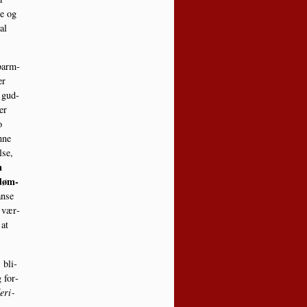
ne og
al
ubarm­
er
t gud­
er
o
­ne
­se,
n
 døm­
anse
e vær­
 at
 bli­
g for­
r­i­