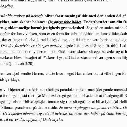
hagelige.
st­hol­de tan­ken på hel­ve­de
bli­ver først menings­fuldt med den anden del af
yk­ket, som ska­ber balan­ce:
Og opgiv ikke håbet
.
Under­for­stå­et: om din fre
n gud­dom­me­li­ge barm­hjer­tig­heds græn­se­løs­hed
. Sagt på en anden måde: 
g efter for fortviv­lel­sen, som er en form for sub­til stolt­hed, en lum­sk liden­ska
, der er fan­get af selv­til­stræk­ke­lig­hed, og som ikke har stør­re hori­sont end sig
.
Den der fortviv­ler er sin egen mor­der,
sag­de Johan­nes af Sti­gen (6. årh). Lad
g glem­me, at det er syn­de­ren – ikke Gud – som ska­ber sit eget hel­ve­de, og at h
ør­ke er ble­vet besej­ret af Påskens Lys, at Gud er stør­re end vor egen samvit­ti
 dom (jf. 1 Joh 3:20).
enhver sjæl kend­te Her­ren, vid­ste hvor meget Han elsker os, så vil­le ingen for
nd­si­ge klage.
r vi i hjer­tet af den krist­ne erfa­rings para­dok­ser, hvor man (det gam­le men­ne­s
 for at genop­stå (det nye Men­ne­ske), gå gen­nem hel­ve­de for at få adgang til R
ge sig selv for bli­ve ophø­jet, tøm­me sig (for sit ego) for at bli­ve fyldt (af Hel­li
 Silou­an præ­ci­se­rer på den­ne måde:
Jo mere vi ydmy­ger os, jo stør­re bli­ver G
. Hvis sjæ­len døm­mer sig selv til hel­ve­de, alt mens den håber på Guds barm­h
ed, så bli­ver den opfyldt af Guds styrke.