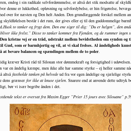
ren, endog i sin radi­ka­le selv­for­døm­mel­se, er alt­så det stik mod­sat­te af skyld­fø
vor den­ne er luk­ket­hed, opløs­ning og selv­for­dy­bel­se, er hin fri­gø­rel­se, bevæ­ge
hed over for næsten og Den helt Anden. Den grund­læg­gen­de for­skel mel­lem a
g skyld­fø­lel­sen består i det rum, der gives eller ej til den gud­dom­me­li­ge barm­
ed.
Husk to tan­ker og frygt dem. Den ene siger til dig: ”Du er hel­gen”, den and
li­ver ikke frelst.” Dis­se to tan­ker kom­mer fra Fjen­den, og de rum­mer ingen 
Den krist­ne vej er en tråd, udstrakt mel­lem bevidst­he­den om syn­den og til
il Gud, som er barm­hjer­tig og vil, at vi skal frel­ses. Al ånde­lig­heds kuns
å at beva­re balan­cen og spæn­din­gen mel­lem de to poler
.
i­dig kræ­ver Kri­sti råd til Silou­an stor døm­me­kraft og for­sig­tig­hed i udø­vel­sen
en var en ånde­lig kæm­pe, men ikke alle har sam­me styr­ke – ej hel­ler sam­me nå
å alt­så
fast­hol­de tan­ken på hel­ve­de
ud fra vor egen ånde­li­ge og sjæle­li­ge styr­
de dens græn­ser
for ikke at knu­se sjæ­len
. Sna­re­re end at anven­de det­te udtryk 
e­ligt, bør vi især begri­be ånden i det.
stå­en­de tekst er over­sat fra Maxim Egger ”Pri­er 15 jours avec Silou­a­ne” p.