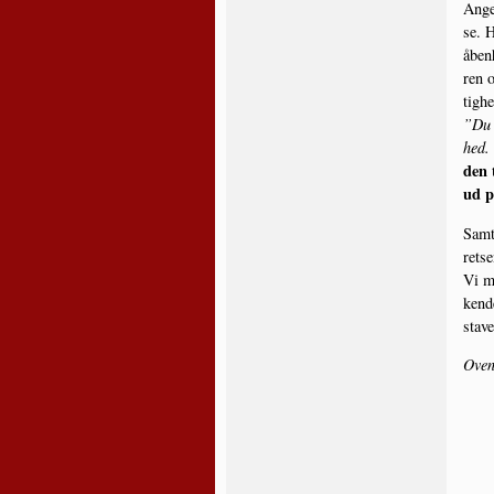
Ange­
se. H
åben­
ren o
tig­h
”Du b
hed.
den t
ud p
Sam­t
ret­s
Vi m
ken­
sta­v
Oven­