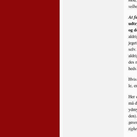
velbe
At fa
udtr
og de
aldri
jeget
selv
aldri
des m
heds
Hvis 
le, e
Her e
må dø
ydmy­
den).
gaver
tig­h