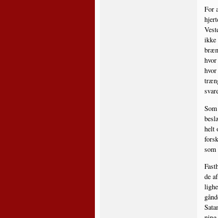
For a
hjer­
Veste
ikke 
bræn­
hvor 
hvor 
træn­
sva­r
Som d
beslæ
helt 
for­s
som e
Fast­
de af
lig­h
gån­d
Satan
ning,