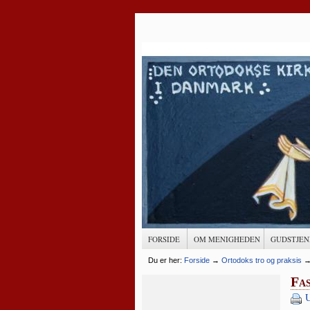
FORSIDE
OM MENIGHEDEN
GUDSTJEN
Du er her:
Forside
→
Ortodoks tro og praksis
Fas
U