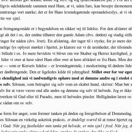
­lig­vis ude­luk­ken­de sam­men med Ham, at vi, uden fare, kan besej­re dæmo­ner­
em­træn­ge vort mør­ke; det er for Hans leven­de­gø­ren­de opstan­del­ses­lys, at vi sk
­te vor sjæl.
e frem­gangs­må­de er i begyn­del­sen en sik­ker vej til lidel­se. For den afslø­rer 
tigt alt det i os, der end­nu til­hø­rer den gam­le Adam (dvs. døden) og sta­dig stil­l
rin­ger for nåden (dvs. livet). En afslø­ring, der tager til i styr­ke, for jo mere de
e­li­ge lys oply­ser mør­ket i hjer­tet, jo kla­re­re ser vi de uren­he­der, der til­s­m­ud­s
bil­le­de i os. Jo mere bevid­ste vi bli­ver om vor Ska­ber og Her­res kær­lig­hed, j
lider vi over at have sår­et Ham eller over at have afskå­ret os fra Ham. Men den
­se — som er Kor­sets lidel­se – er leven­de­gø­ren­de, i mod­sæt­ning til døde­ns lidel
Stil­let over for vor ege
r død­brin­gen­de. Den er lige­le­des kil­de til ydmyg­hed:
s elen­dig­hed må vi nød­ven­dig­vis ophø­re med at døm­me andre og i ste­det
s selv.
Silou­an, som betrag­ter sig selv som en ska­bet hund, skri­ver: Man bør 
elv for at være vær­re end alle andre og døm­me sig selv til hel­ve­de. Jeg er ikk
hver­ken til Gud eller til Para­dis, men til hel­ve­des pin­s­ler. Hel­li­gån­den lærer os
ke sådan om os selv.
e form for anger, som for­e­ner tan­ken på døden og fore­gri­bel­sen af Dom­me­dag,
os Silou­an en vir­ke­lig aske­tisk prak­sis,
et ånde­ligt sværd
til at ren­se hjer­tet o
e i Gud:
Når jeg fast­hol­der min tan­ke på hel­ve­de, er min sjæl i fred. Når jeg, de
lader min tan­ke slip­pe ud af ilden, styr­kes de tan­ker, der ikke er Gud