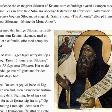
stå­en­de råd er ind­gi­vet Silou­an af Kristus som et ånde­ligt sværd i kam­pen mo
­hed. Vi kan læse hele Silou­ans ånde­li­ge testa­men­te til efter­ti­den i Arke­man­dri
ro­nys bog om Silou­an, på engelsk ”Saint Silou­an ‑The Atho­ni­te” eller på fran
rets Silou­a­ne – Moi­ne du Mont-Athos”.
er med den hel­li­ge Silou­an frem­stil­
ham som Kristus-sku­en­de, med en
­let skriftrul­le, ofte med net­op dis­
rd.
 Maxim Egger tager udtryk­ket op i
og ”Pri­er 15 jours avec Silou­a­ne”
e 15 dage med Silou­an
). Her er det­
nde­li­ge sværd” gen­stand for den
n­de dags bøn:
re, Du ser, at jeg vil bede til Dig
en ren ånd, men dæmo­ner­ne for­hin­
 mig deri. Sig mig, hvad jeg skal
 for at de fjer­ner sig fra mig.” Og
odt­og i min sjæl det­te svar fra
en: ”Dæmo­ner­ne får altid de stol­te