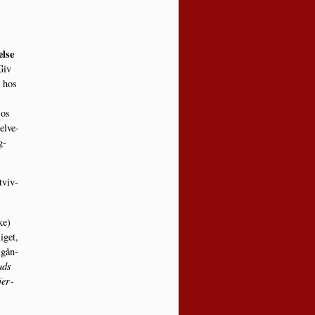
l­se
Giv
b hos
 os
el­ve­
g­
tviv­
ke)
iget,
­gån­
uds
jer­