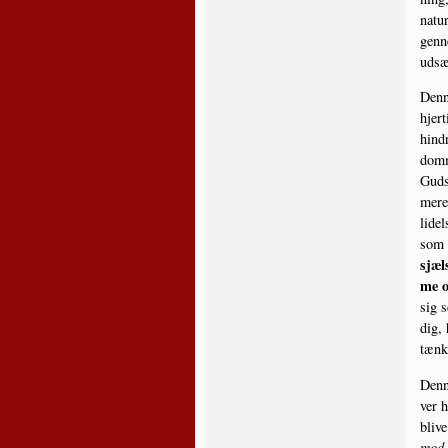
natur
gen­n
udsæt
Den­n
hjer­
hin­d
dom­m
Guds 
mere 
lidel
som e
sjæl
me o
sig s
dig, 
tæn­
Den­n
ver h
bli­v
mod, 