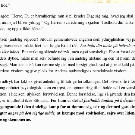
 lide.”
ag­de: ”Her­re, Du er barm­hjer­tig; min sjæl ken­der Dig; sig mig, hvad jeg skal 
t min sjæl bli­ver ydmyg.” Og Her­ren sva­re­de mig i sjæ­len ”Fast­hold din tan­ke
e­de, og opgiv ikke håbet.”
et­sen (ånde­lig vej­le­der) Silou­an gen­nem­le­ve­de ange­ren som ydmyg­he­dens vej p
ig bræn­den­de måde, idet han fulg­te Kri­sti råd:
Fast­hold din tan­ke på hel­ve­de 
v ikke håbet
. Et stærkt og slå­en­de udtryk, men også van­ske­ligt. For at for­stå de
dets dyb­de, måt­te man selv befin­de sig i en ånde­lig til­stand lig den til hvem, d
sagt. Man kan alt­så kun nær­me sig det med for­sig­tig­hed, ved at give afkald på
r­dens vis­dom og give plads for Åndens nød­ven­dig­vis para­doksa­le visdom.
e udtryk har fak­tisk givet anled­ning til tal­ri­ge for­tolk­nin­ger. Det bli­ver ofte i før
g opfat­tet psy­ko­lo­gisk, som en trøst, en opmun­tring til at hol­de ud i en van­sk
a­tion, i lidel­sen, ulyk­ken, fortviv­lel­sen. Den­ne for­stå­el­se, lige så given­de den k
For ham er det
at fast­hol­de tan­ken på hel­ve­de
 er imid­ler­tid ikke Silou­ans.
­gangs­må­de i den ånde­li­ge kamp for at døm­me sig selv og der­med gøre de
gt
at angre på den rig­ti­ge måde,
at kæm­pe mod stolt­he­den, sej­re over liden
ne og dæmonerne.