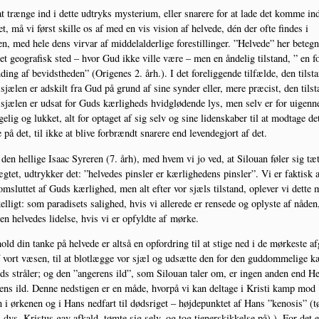
t træn­ge ind i det­te udtryks myste­ri­um, eller sna­re­re for at lade det kom­me ind
tet, må vi først skil­le os af med en vis vision af hel­ve­de, dén der ofte fin­des i
n, med hele dens vir­var af mid­delal­der­li­ge fore­stil­lin­ger. ”Hel­ve­de” her beteg­
et geo­gra­fisk sted – hvor Gud ikke vil­le være – men en ånde­lig til­stand, ” en f
ding af bevidst­he­den” (Ori­ge­nes 2. årh.). I det fore­lig­gen­de til­fæl­de, den til­st
sjæ­len er adskilt fra Gud på grund af sine syn­der eller, mere præ­cist, den til­st
sjæ­len er udsat for Guds kær­lig­heds hvid­g­lø­de­n­de lys, men selv er for uigen­
ge­lig og luk­ket, alt for opta­get af sig selv og sine liden­ska­ber til at mod­ta­ge de
e på det, til ikke at bli­ve for­brændt sna­re­re end leven­de­gjort af det.
en hel­li­ge Isaac Syre­ren (7. årh), med hvem vi jo ved, at Silou­an føler sig tæ
g­tet, udtryk­ker det: ”hel­ve­des pin­s­ler er kær­lig­he­dens pin­s­ler”. Vi er fak­tisk a
omslut­tet af Guds kær­lig­hed, men alt efter vor sjæls til­stand, ople­ver vi det­te
kel­ligt: som para­di­sets salig­hed, hvis vi alle­re­de er ren­se­de og oply­ste af nåden
n hel­ve­des lidel­se, hvis vi er opfyld­te af mørke.
hold din tan­ke på hel­ve­de er alt­så en opfor­dring til at sti­ge ned i de mør­ke­ste a
 vort væsen, til at blot­læg­ge vor sjæl og udsæt­te den for den gud­dom­me­li­ge k
eds strå­ler; og den ”ange­rens ild”, som Silou­an taler om, er ingen anden end Hel
ens ild. Den­ne nedsti­gen er en måde, hvor­på vi kan del­ta­ge i Kri­sti kamp mod
 i ørke­nen og i Hans ned­fart til døds­ri­get – høj­de­punk­tet af Hans ”keno­sis” (
 dvs. Kristus gav afkald, tøm­te sig selv, og tog tje­ner­skik­kel­se på) ). For det e