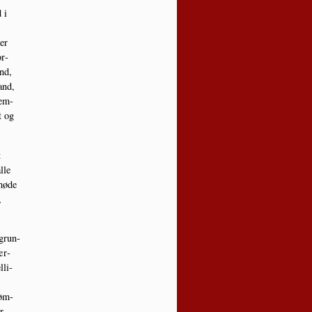
 i
ner
or­
and,
and,
nem­
t og
t
lle
 møde
,
fgrun­
ær­
­li­
tøm­
r