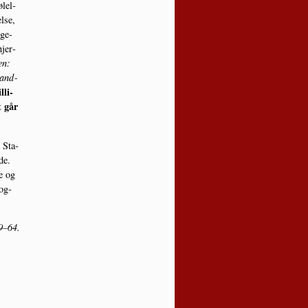
­lel­
l­se,
nge­
hjer­
en:
sand­
­li­
t går
. Sta­
de.
ke og
bog­
59–64.