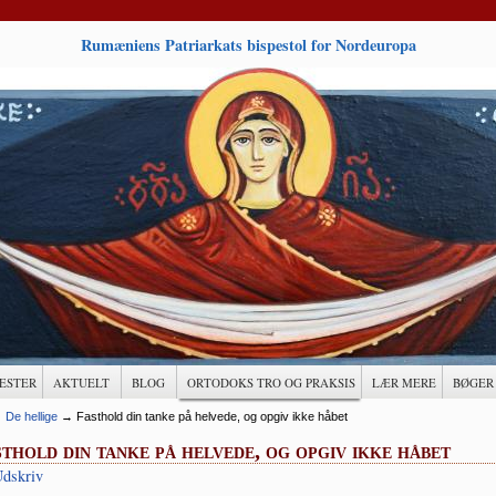
Rumæniens Patriarkats bispestol for Nordeuropa
ESTER
AKTUELT
BLOG
ORTODOKS TRO OG PRAKSIS
LÆR MERE
BØGER
→
De hellige
→
Fasthold din tanke på helvede, og opgiv ikke håbet
thold din tanke på helvede, og opgiv ikke håbet
dskriv