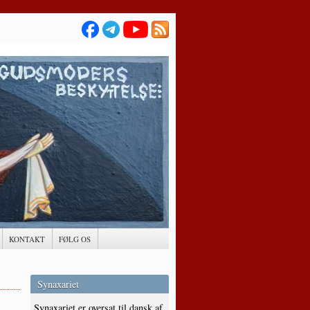
KONTAKT
FØLG OS
Synaxariet
Synaxariet er oversat til dansk af