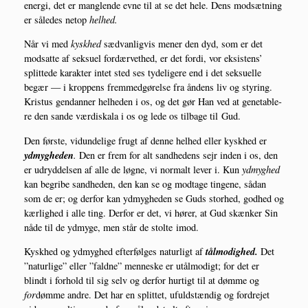
ener­gi, det er mang­len­de evne til at se det hele. Dens mod­sæt­ning
er såle­des net­op
hel­hed.
Når vi med
kysk­hed
sæd­van­lig­vis mener den dyd, som er det
mod­sat­te af seksu­el for­dær­vet­hed, er det for­di, vor eksi­stens’
split­te­de karak­ter intet sted ses tyde­li­ge­re end i det seksu­el­le
begær — i krop­pens frem­med­gø­rel­se fra åndens liv og sty­ring.
Kristus gen­dan­ner hel­he­den i os, og det gør Han ved at gene­tab­le­
re den san­de vær­diska­la i os og lede os til­ba­ge til Gud.
Den før­ste, vidun­de­li­ge frugt af den­ne hel­hed eller kysk­hed er
ydmyg­he­den
.
Den er frem for alt sand­he­dens sejr inden i os, den
er udryd­del­sen af alle de løg­ne, vi nor­malt lever i. Kun
ydmyg­hed
kan begri­be sand­he­den, den kan se og mod­ta­ge tin­ge­ne, sådan
som de er; og der­for kan ydmyg­he­den se Guds stor­hed, god­hed og
kær­lig­hed i alle ting. Der­for er det, vi hører, at Gud skæn­ker Sin
nåde til de ydmy­ge, men står de stol­te imod.
tål­mo­dig­hed.
Kysk­hed og ydmyg­hed efter­føl­ges natur­ligt af
Det
”natur­li­ge” eller ”fald­ne” men­ne­ske er utå­l­mo­digt; for det er
blindt i for­hold til sig selv og der­for hur­tigt til at døm­me og
for
døm­me andre. Det har en split­tet, ufuld­stæn­dig og for­dre­jet