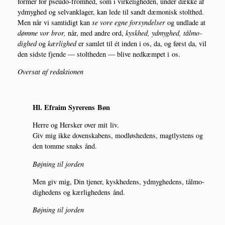
for­mer for pseu­do-from­hed, som i vir­ke­lig­he­den, under dæk­ke af
ydmyg­hed og selvankla­ger, kan lede til sandt dæmo­nisk stolt­hed.
Men når vi sam­ti­digt kan
se vore egne for­syn­del­ser
og und­la­de at
døm­me vor bror,
når, med andre ord,
kysk­hed, ydmyg­hed, tål­mo­
dig­hed
og
kær­lig­hed
er sam­let til ét inden i os, da, og først da, vil
den sid­ste fjen­de — stolt­he­den — bli­ve ned­kæm­pet i os.
Over­sat af redaktionen
Hl. Efraim Syre­rens Bøn
Her­re og Her­sker over mit liv.
Giv mig ikke doven­ska­bens, mod­løs­he­dens, magt­ly­stens og
den tom­me snaks ånd.
Bøj­ning til jorden
Men giv mig, Din tje­ner, kysk­he­dens, ydmyg­he­dens, tål­mo­
dig­he­dens og kær­lig­he­dens ånd.
Bøj­ning til jorden