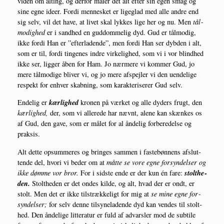
viden om alting, og der­for måler det alt efter sin egen smag og
sine egne ide­er. For­di men­ne­sket er ligeg­lad med alle andre end
sig selv, vil det have, at livet skal lyk­kes lige her og nu. Men
tål­
mo­dig­hed
er i sand­hed en gud­dom­me­lig dyd. Gud er tål­mo­dig,
ikke for­di Han er ”efter­la­den­de”, men for­di Han ser dyb­den i alt,
som er til, for­di tin­ge­nes indre vir­ke­lig­hed, som vi i vor blind­hed
ikke ser, lig­ger åben for Ham. Jo nær­me­re vi kom­mer Gud, jo
mere tål­mo­di­ge bli­ver vi, og jo mere afspej­ler vi den uen­de­li­ge
respekt for enhver skab­ning, som karak­te­ri­se­rer Gud selv.
kær­lig­hed
Ende­lig er
kro­nen på vær­ket og alle dyders frugt, den
kær­lig­hed,
der, som vi alle­re­de har nævnt, ale­ne kan skæn­kes os
af Gud, den gave, som er målet for al ånde­lig for­be­re­del­se og
praksis.
Alt det­te opsum­me­res og brin­ges sam­men i fastebøn­nens afslut­
ten­de del, hvori vi beder om at
måt­te se vore egne for­syn­del­ser og
stolt­he­
ikke døm­me vor bror.
For i sid­ste ende er der kun én fare:
den.
Stolt­he­den er det ondes kil­de, og alt, hvad der er ondt, er
stolt. Men det er ikke til­stræk­ke­ligt for mig at
se mine egne for­
syn­del­ser;
for selv den­ne til­sy­ne­la­den­de dyd kan ven­des til stolt­
hed. Den ånde­li­ge lit­te­ra­tur er fuld af advars­ler mod de sub­ti­le