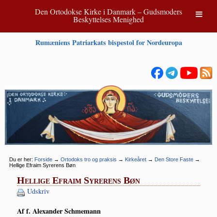
Den Ortodokse Kirke i Danmark – Gudsmoders
Beskyttelses Menighed
Rumæniens Patriarkats bispestol for Nordeuropa
Du er her:
Forside
→
Ortodoks tro og praksis
→
Kirkeåret
→
Den Store Faste
→
Hellige Efraim Syrerens Bøn
Hellige Efraim Syrerens Bøn
Udskriv
Af f. Ale­xan­der Schmemann