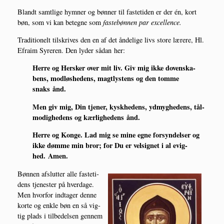
Blandt samt­li­ge hym­ner og bøn­ner til faste­ti­den er der én, kort
bøn, som vi kan beteg­ne som
fastebøn­nen par excellence.
Tra­di­tio­nelt til­skri­ves den en af det ånde­li­ge livs sto­re lære­re, Hl.
Efraim Syre­ren. Den lyder sådan her:
Her­re og Her­sker over mit liv. Giv mig ikke doven­ska­
bens, mod­løs­he­dens, magt­ly­stens og den tom­me
snaks ånd.
Men giv mig, Din tje­ner, kysk­he­dens, ydmyg­he­dens, tål­
mo­dig­he­dens og kær­lig­he­dens ånd.
Her­re og Kon­ge. Lad mig se mine egne for­syn­del­ser og
ikke døm­me min bror; for Du er vel­sig­net i al evig­
hed. Amen.
Bøn­nen afslut­ter alle faste­ti­
dens tje­ne­ster på hver­da­ge.
Men hvor­for ind­ta­ger den­ne
kor­te og enk­le bøn en så vig­
tig plads i til­be­del­sen gen­nem