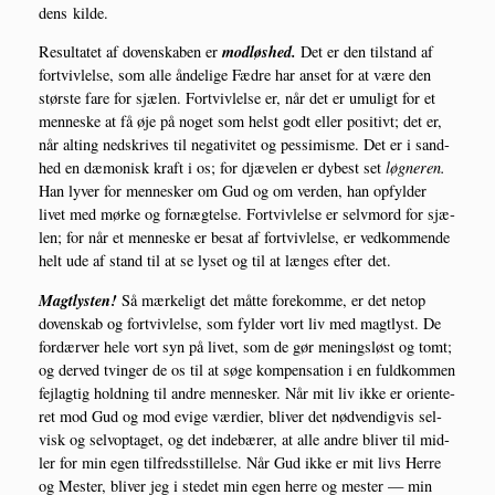
dens kilde.
mod­løs­hed.
Resul­ta­tet af doven­ska­ben er
Det er den til­stand af
fortviv­lel­se, som alle ånde­li­ge Fædre har anset for at være den
stør­ste fare for sjæ­len. Fortviv­lel­se er, når det er umu­ligt for et
men­ne­ske at få øje på noget som helst godt eller posi­tivt; det er,
når alting nedskri­ves til nega­ti­vi­tet og pes­si­mis­me. Det er i sand­
hed en dæmo­nisk kraft i os; for djæ­vel­en er dybest set
løg­ne­ren.
Han lyver for men­ne­sker om Gud og om ver­den, han opfyl­der
livet med mør­ke og for­næg­tel­se. Fortviv­lel­se er selv­mord for sjæ­
len; for når et men­ne­ske er besat af fortviv­lel­se, er ved­kom­men­de
helt ude af stand til at se lyset og til at læn­ges efter det.
Magt­ly­sten!
Så mær­ke­ligt det måt­te fore­kom­me, er det net­op
doven­skab og fortviv­lel­se, som fyl­der vort liv med magt­lyst. De
for­dær­ver hele vort syn på livet, som de gør menings­løst og tomt;
og der­ved tvin­ger de os til at søge kom­pen­sa­tion i en fuld­kom­men
fejl­ag­tig hold­ning til andre men­ne­sker. Når mit liv ikke er ori­en­te­
ret mod Gud og mod evi­ge vær­di­er, bli­ver det nød­ven­dig­vis sel­
visk og sel­v­op­ta­get, og det inde­bæ­rer, at alle andre bli­ver til mid­
ler for min egen til­freds­stil­lel­se. Når Gud ikke er mit livs Her­re
og Mester, bli­ver jeg i ste­det min egen her­re og mester — min