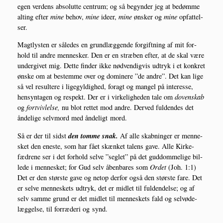
egen ver­dens abso­lut­te cen­trum; og så begyn­der jeg at bedøm­me
alting efter
mine
behov,
mine
ide­er,
mine
ønsker og
mine
opfat­tel­
ser.
Magt­ly­sten er såle­des en grund­læg­gen­de for­gift­ning af mit for­
hold til andre men­ne­sker. Den er en stræ­ben efter, at de skal være
under­gi­vet mig. Det­te fin­der ikke nød­ven­dig­vis udtryk i et kon­kret
ønske om at bestem­me over og domi­ne­re ”de andre”. Det kan lige
så vel resul­te­re i lige­gyl­dig­hed, foragt og man­gel på inter­es­se,
hen­syn­ta­gen og respekt. Der er i vir­ke­lig­he­den tale om
doven­skab
og
fortviv­lel­se,
nu blot ret­tet mod andre. Der­ved ful­den­des det
ånde­li­ge selv­mord med ånde­ligt mord.
den tom­me snak.
Så er der til sidst
Af alle skab­nin­ger er men­ne­
sket den ene­ste, som har fået skæn­ket talens gave. Alle Kir­ke­
fædre­ne ser i det for­hold sel­ve ”seg­let” på det gud­dom­me­li­ge bil­
le­de i men­ne­sket; for Gud selv åben­ba­res som
Ordet
(Joh. 1:1)
Det er den stør­ste gave og net­op der­for også den stør­ste fare. Det
er sel­ve men­ne­skets udtryk, det er mid­let til ful­den­del­se; og af
selv sam­me grund er det mid­let til men­ne­skets fald og selvø­de­
læg­gel­se, til for­ræ­de­ri og synd.