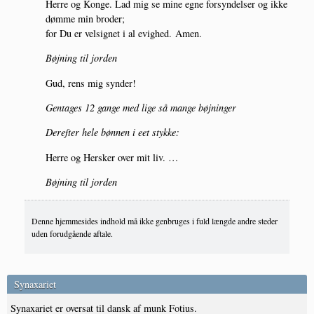
Her­re og Kon­ge. Lad mig se mine egne for­syn­del­ser og ikke
døm­me min broder;
for Du er vel­sig­net i al evig­hed. Amen.
Bøj­ning til jorden
Gud, rens mig synder!
Gen­ta­ges 12 gan­ge med lige så man­ge bøjninger
Der­ef­ter hele bøn­nen i eet stykke:
Her­re og Her­sker over mit liv. …
Bøj­ning til jorden
Denne hjemmesides indhold må ikke genbruges i fuld længde andre steder
uden forudgående aftale.
Synaxariet
Synaxariet er oversat til dansk af munk Fotius.