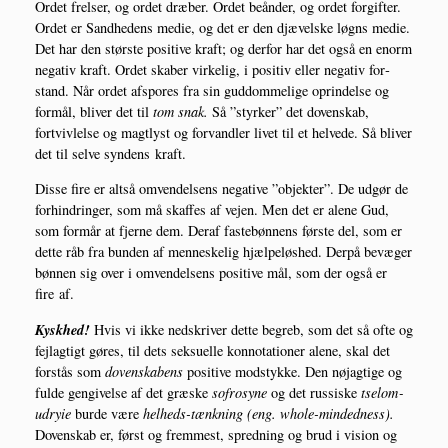
Ordet frel­ser, og ordet dræ­ber. Ordet beån­der, og ordet for­gif­ter.
Ordet er Sand­he­dens medie, og det er den djæ­vel­ske løgns medie.
Det har den stør­ste posi­ti­ve kraft; og der­for har det også en enorm
nega­tiv kraft. Ordet ska­ber vir­ke­lig, i posi­tiv eller nega­tiv for­
stand. Når ordet afspo­res fra sin gud­dom­me­li­ge oprin­del­se og
for­mål, bli­ver det til
tom snak.
Så ”styr­ker” det doven­skab,
fortviv­lel­se og magt­lyst og for­vand­ler livet til et hel­ve­de. Så bli­ver
det til sel­ve syn­dens kraft.
Dis­se fire er alt­så omven­del­sens nega­ti­ve ”objek­ter”. De udgør de
for­hin­drin­ger, som må skaf­fes af vej­en. Men det er ale­ne Gud,
som for­mår at fjer­ne dem. Der­af fastebøn­nens før­ste del, som er
det­te råb fra bun­den af men­ne­ske­lig hjæl­pe­løs­hed. Der­på bevæ­ger
bøn­nen sig over i omven­del­sens posi­ti­ve mål, som der også er
fire af.
Kysk­hed!
Hvis vi ikke nedskri­ver det­te begreb, som det så ofte og
fejl­ag­tigt gøres, til dets seksu­el­le kon­no­ta­tio­ner ale­ne, skal det
for­stås som
doven­ska­bens
posi­ti­ve mod­styk­ke. Den nøj­ag­ti­ge og
ful­de gen­gi­vel­se af det græ­ske
sof­ro­sy­ne
og det rus­si­ske
tse­lom­
ud­ryie
bur­de være
hel­heds-tænk­ning (eng. who­le-min­de­d­ness).
Doven­skab er, først og frem­mest, spred­ning og brud i vision og