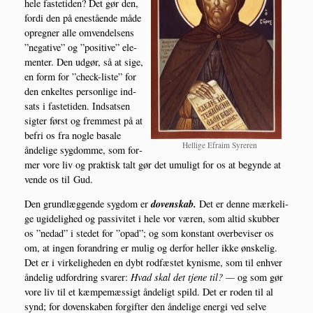
hele faste­ti­den? Det gør den,
for­di den på ene­stå­en­de måde
opreg­ner alle omven­del­sens
”nega­ti­ve” og ”posi­ti­ve” ele­
men­ter. Den udgør, så at sige,
en form for ”check-liste” for
den enkel­tes per­son­li­ge ind­
sats i faste­ti­den. Ind­sat­sen
sig­ter først og frem­mest på at
befri os fra nog­le basa­le
Hel­li­ge Efraim Syreren
ånde­li­ge syg­dom­me, som for­
mer vore liv og prak­tisk talt gør det umu­ligt for os at begyn­de at
ven­de os til Gud.
doven­skab.
Den grund­læg­gen­de syg­dom er
Det er den­ne mær­ke­li­
ge ugi­de­lig­hed og pas­si­vi­tet i hele vor væren, som altid skub­ber
os ”nedad” i ste­det for ”opad”; og som kon­stant over­be­vi­ser os
om, at ingen for­an­dring er mulig og der­for hel­ler ikke ønske­lig.
Det er i vir­ke­lig­he­den en dybt rod­fæ­stet kynis­me, som til enhver
ånde­lig udfor­dring sva­rer:
Hvad skal det tje­ne til? —
og som gør
vore liv til et kæm­pe­mæs­sigt ånde­ligt spild. Det er roden til al
synd; for doven­ska­ben for­gif­ter den ånde­li­ge ener­gi ved sel­ve