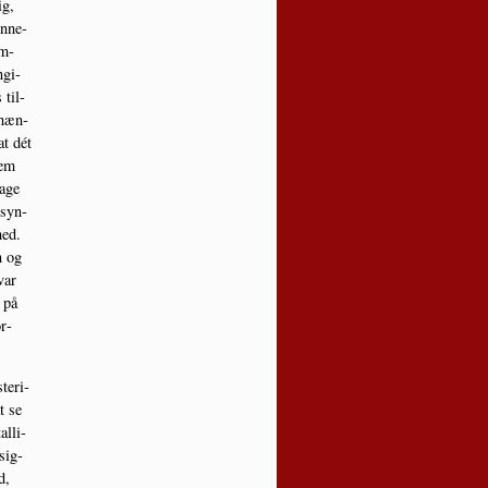
ig,
n­ne­
om­
­gi­
 til­
 hæn­
t dét
lem
a­ge
 syn­
hed.
n og
var
 på
r­
te­ri­
t se
l­li­
­sig­
d,