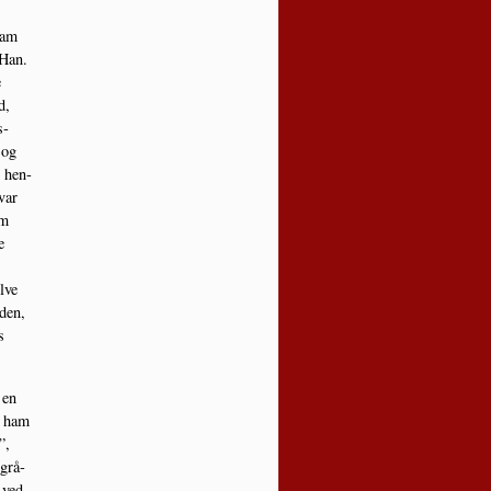
Ham
 Han.
e
d,
s­
 og
d hen­
 var
om
e
l­ve
­den,
s
 en
e ham
”,
 grå­
 ved