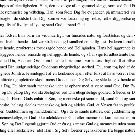
hø­jes af elen­dig­he­den. Hun, den udvalg­te af en gam­mel slægt, som ved Gud F
d­be­stem­mel­se og vel­be­hag, Han, som fød­te Dig før evig­he­den på imma­te­ri­el vii
brag­te i de sid­ste tider Dig, som er vor for­so­ning og frel­se, ret­fær­dig­gø­rel­se o
ing, liv af liv, lys af lys og sand Gud af sand Gud.
es fød­sel, hvis barn var vidun­der­ligt, var hin­si­des natur og for­stå­el­se, og den 
ens frel­se; hen­des død var strå­len­de og i sand­hed en hel­lig fest. Fade­ren for­ud­b
te hen­de, pro­fe­ter­nes for­ud­sag­de hen­de ved Hel­li­gån­den. Hans hel­lig­gø­ren­de k
skyg­ge­de hen­de, ren­se­de og hel­lig­gjor­de hen­de, og så at sige for­ud­be­stem­te hen
d­bød Du, Fade­rens Ord, som intet­steds rum­mes, vor naturs ring­hed til at bli­ve
 med Din uud­grun­de­li­ge Gud­doms ube­gri­be­li­ge stor­hed. Du, som tog kød af d
ig­ne­de Jom­fru, leven­de­gjort af en tæn­ken­de sjæl, efter først at have været i hen
mit­te­de og uplet­te­de skød, mens Du dan­ne­de Dig Selv, og såle­des gav hen­de at
 i Dig, Du blev sandt men­ne­ske uden at ophø­re med at være sand Gud, Din Fa
 og Du påtog Dig vor skrø­be­lig­hed ved Din ube­gri­be­li­ge god­hed. Såle­des er 
tus, én Her­re, Guds enbår­ne Søn, og men­ne­ske på sam­me tid, sand Gud og san
e­ske, helt og alde­les men­ne­ske og helt og alde­les Gud, ét Væsen fra to per­fek­
rer, Gud­dom­men og mand­dom­men. Og i de to san­de natu­rer, den gud­dom­me­li­
en­ne­ske­li­ge, er Gud ikke ude­luk­ken­de Gud eller men­ne­sket kun men­ne­ske, 
 Søn og Det Legem­lig­gjor­te Ord er én og sam­me Gud og men­ne­ske uden sam
ding eller adskil­lel­se, idet Han i Sig Selv for­e­ner egen­ska­ber­ne fra beg­ge natu­re