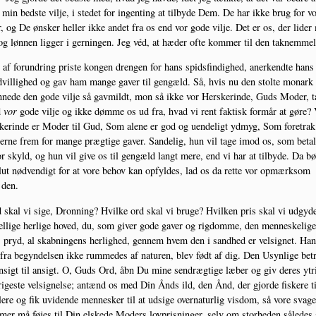
 min bed­ste vil­je, i ste­det for ingen­ting at til­by­de Dem. De har ikke brug for v
, og De ønsker hel­ler ikke andet fra os end vor gode vil­je. Det er os, der lider
og løn­nen lig­ger i ger­nin­gen. Jeg véd, at hæder ofte kom­mer til den taknemmel
t af forun­dring pri­ste kon­gen dren­gen for hans spids­fin­dig­hed, aner­kend­te hans
­vil­lig­hed og gav ham man­ge gaver til gen­gæld. Så, hvis nu den stol­te monark
­ne­de den gode vil­je så gav­mildt, mon så ikke vor Her­ske­rin­de, Guds Moder, 
d
vor
gode vil­je og ikke døm­me os ud fra, hvad vi rent fak­tisk for­mår at gøre?
ke­rin­de er Moder til Gud, Som ale­ne er god og uen­de­ligt ydmyg, Som fore­trak
er­ne frem for man­ge præg­ti­ge gaver. San­de­lig, hun vil tage imod os, som beta­l
r skyld, og hun vil give os til gen­gæld langt mere, end vi har at til­by­de. Da bø
lut nød­ven­digt for at vore behov kan opfyl­des, lad os da ret­te vor opmærk­som
den.
skal vi sige, Dron­ning? Hvil­ke ord skal vi bru­ge? Hvil­ken pris skal vi udg­y­d
el­li­ge her­li­ge hoved, du, som giver gode gaver og rig­dom­me, den men­ne­ske­li­ge
 pryd, al skab­nin­gens her­lig­hed, gen­nem hvem den i sand­hed er vel­sig­net. Han
ra begyn­del­sen ikke rum­me­des af natu­ren, blev født af dig. Den Usyn­li­ge bet
nsigt til ansigt. O, Guds Ord, åbn Du mine sen­dræg­ti­ge læber og giv deres ytri
ige­ste vel­sig­nel­se; antænd os med Din Ånds ild, den Ånd, der gjor­de fiske­re ti
a­le­re og fik uvi­den­de men­ne­sker til at udsi­ge over­na­tur­lig vis­dom, så vore sva­ge
mer må føjes til Din elske­de Moders lov­pris­nin­ger, selv om stor­he­den såle­des