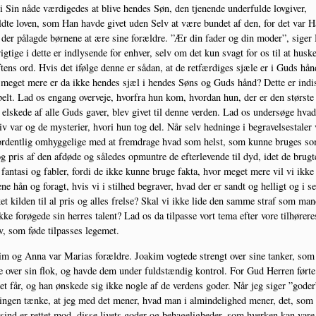
 Sin nåde vær­di­ge­des at bli­ve hen­des Søn, den tje­nen­de under­ful­de lov­gi­ver,
d­te loven, som Han hav­de givet uden Selv at være bun­det af den, for det var 
 der pålag­de bør­ne­ne at ære sine for­æl­dre. ”Ær din fader og din moder”, siger
ig­ti­ge i det­te er ind­ly­sen­de for enhver, selv om det kun svagt for os til at husk
­tens ord. Hvis det iføl­ge den­ne er sådan, at de ret­fær­di­ges sjæ­le er i Guds hån
meget mere er da ikke hen­des sjæl i hen­des Søns og Guds hånd? Det­te er indi
belt. Lad os engang over­ve­je, hvor­fra hun kom, hvor­dan hun, der er den stør­ste
elske­de af alle Guds gaver, blev givet til den­ne ver­den. Lad os under­sø­ge hva
iv var og de myste­ri­er, hvori hun tog del. Når selv hed­nin­ge i begra­vel­ses­ta­ler
or­dent­lig omhyg­ge­li­ge med at frem­dra­ge hvad som helst, som kun­ne bru­ges s
g pris af den afdø­de og såle­des opmun­tre de efter­le­ven­de til dyd, idet de brug­t
fan­ta­si og fab­ler, for­di de ikke kun­ne bru­ge fak­ta, hvor meget mere vil vi ikke
e­ne hån og foragt, hvis vi i stil­hed begra­ver, hvad der er sandt og hel­ligt og i se
et kil­den til al pris og alles frel­se? Skal vi ikke lide den sam­me straf som man
kke for­ø­ge­de sin her­res talent? Lad os da til­pas­se vort tema efter vore til­hø­re­re
, som føde til­pas­ses legemet.
m og Anna var Mari­as for­æl­dre. Joakim vog­te­de strengt over sine tan­ker, som
e over sin flok, og hav­de dem under fuld­stæn­dig kon­trol. For Gud Her­ren før­t
t får, og han ønske­de sig ikke nog­le af de ver­dens goder. Når jeg siger ”goder
ingen tæn­ke, at jeg med det mener, hvad man i almin­de­lig­hed mener, det, som
 sind er ret­tet mod, dis­se livets goder og beha­ge­lig­he­der, som hver­ken kan vare