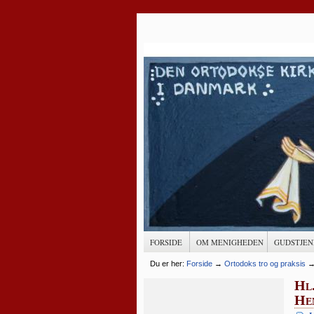
FORSIDE
OM MENIGHEDEN
GUDSTJEN
Du er her:
Forside
→
Ortodoks tro og praksis
Hl.
Hen