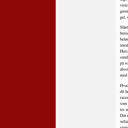
viste
gaver
gel, 
Slå­e
bered
beløn
imo
Her­s
smu­l
på vo
abso­
mod 
Hvad 
dit h
races
som f
tes a
Din r
vel­t
stem­