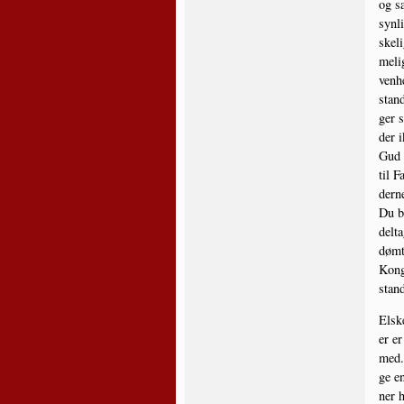
og sa
syn­l
ske­l
me­li
ven­h
stand
ger 
der i
Gud o
til F
der­n
Du be
del­t
dømt 
Kon­g
stand
Elske
er er
med. 
ge en
ner 