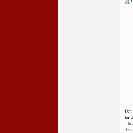
U
Den r
for d
alle 
dens 