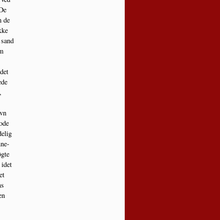
 De
m de
ikke
 sand
om
 det
­de
,
avn
gode
e­lig
­ne­
g­te
 idet
et
ns
en