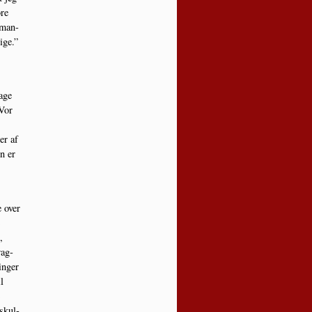
ore
 man­
ige.”
tage
 Vor
er af
n er
e over
,
rag­
n­ger
l
 skul­