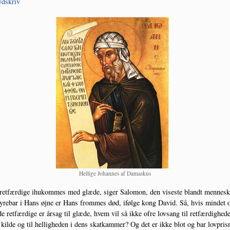
dskriv
Hel­li­ge Johan­nes af Damaskus
et­fær­di­ge ihukom­mes med glæ­de, siger Salo­mon, den vise­ste blandt men­ne­sk
yre­bar i Hans øjne er Hans from­mes død, iføl­ge kong David. Så, hvis min­det
de ret­fær­di­ge er årsag til glæ­de, hvem vil så ikke ofre lovsang til ret­fær­dig­he­d
kil­de og til hel­lig­he­den i dens skat­kam­mer? Og det er ikke blot og bar lov­pris­