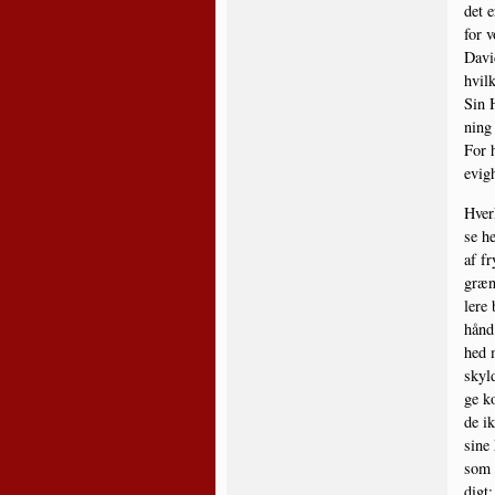
det e
for v
David
hvil­
Sin 
ning 
For h
evig
Hver­
se he
af fr
græn­
le­r
hånd 
hed m
skyld
ge ko
de ik
sine 
som h
digt: