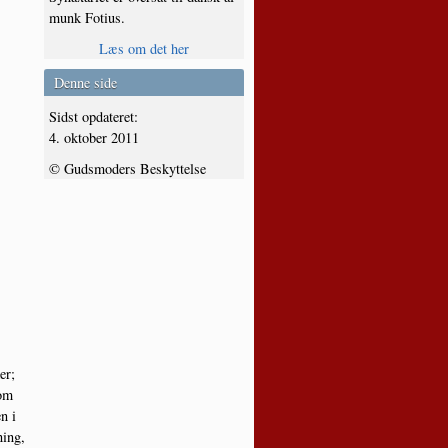
munk Fotius.
Læs om det her
Denne side
Sidst opdateret:
4. oktober 2011
© Gudsmoders Beskyttelse
er;
 om
en i
ning,