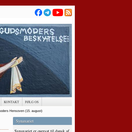
KONTAKT
FØLG OS
oders Hensoven (15. august)
Synaxariet
Synaxariet er oversat til dansk af