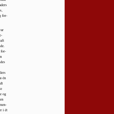
aders
s,
g for­
var
e­
raft
­de.
 for­
en
­des
ders
Du én
dt
te
ge og
men
­men­
r i ét