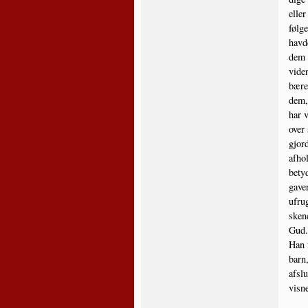
eller
føl­g
hav­d
dem t
viden
bærer
dem, 
har v
over 
gjor­
afhol
bety­
gaver
ufrug
ske­n
Gud. 
Han f
barn,
afslu
vis­n