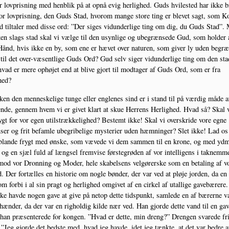
r lov­pris­ning med hen­blik på at opnå evig her­lig­hed. Guds hvi­le­sted har ikke 
or lov­pris­ning, den Guds Stad, hvor­om man­ge sto­re ting er ble­vet sagt, som 
 til­ta­ler med dis­se ord: ”Der siges vidun­der­li­ge ting om dig, du Guds Stad”.
ken slags stad skal vi væl­ge til den usyn­li­ge og ube­græn­se­de Gud, som hol­der a
Hånd, hvis ikke en by, som ene er hævet over natu­ren, som giver ly uden begr
til det over-væsent­li­ge Guds Ord? Gud selv siger vidun­der­li­ge ting om den sta
vad er mere ophø­jet end at bli­ve gjort til mod­ta­ger af Guds Ord, som er fra
hed?
ken den men­ne­ske­li­ge tun­ge eller eng­le­nes sind er i stand til på vær­dig måde a
n­de, gen­nem hvem vi er givet klart at skue Her­rens Her­lig­hed. Hvad så? Skal v
ygt for vor egen util­stræk­ke­lig­hed? Bestemt ikke! Skal vi over­skri­de vore egne
ser og frit befam­le ube­gri­be­li­ge myste­ri­er uden hæm­nin­ger? Slet ikke! Lad os
e blan­de frygt med ønske, som væve­de vi dem sam­men til en kro­ne, og med yd
og en sjæl fuld af længsel frem­vi­se førs­te­grø­den af vor intel­li­gens i tak­nem­me
od vor Dron­ning og Moder, hele ska­bel­sens vel­gø­rer­ske som en beta­ling af v
. Der for­tæl­les en histo­rie om nog­le bøn­der, der var ved at plø­je jor­den, da en
m for­bi i al sin pragt og her­lig­hed omgi­vet af en cir­kel af utal­li­ge gave­bæ­re­re
ke hav­de nogen gave at give på net­op det­te tids­punkt, sam­le­de en af bærer­ne v
hæn­der, da der var en rig­hol­dig kil­de nær ved. Han gjor­de det­te vand til en gav
an præ­sen­te­re­de for kon­gen. ”Hvad er det­te, min dreng?” Dren­gen sva­re­de fr
 ”Jeg gjor­de det bed­ste med, hvad jeg hav­de, idet jeg tænk­te, at det var bed­re a