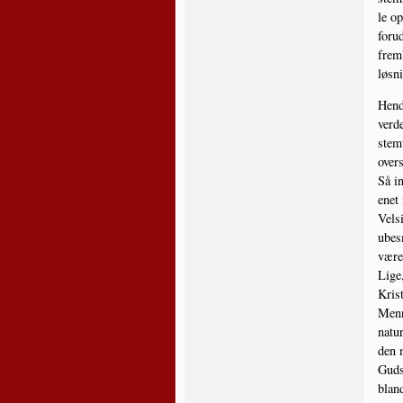
le op
for­u
frem­
løs­n
Hen­d
ver­d
stem­
over­
Så in
e­net
Vel­s
ube­s
være
Lige,
Kris
Men­n
natu­
den m
Guds
blan­