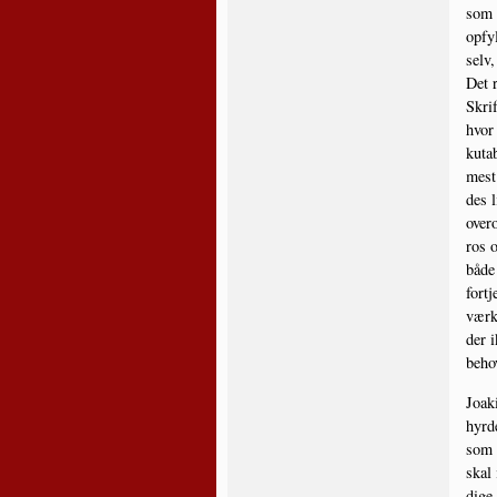
som i
opfyl
selv,
Det r
Skrif
hvor 
kuta­
mest 
des l
over­
ros o
både 
fortj
vær­k
der i
behov
Joaki
hyr­d
som e
skal 
di­ge