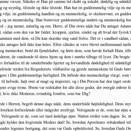
m­me væsen. Såle­des er Han på sam­me tid skabt og uskabt, døde­lig og udø­de­l
ig og usyn­lig, til­ste­de og ikke til­ste­de. Han har en gud­dom­me­lig vil­je og en me
ig vil­je, en gud­dom­me­lig hand­len og en men­ne­ske­lig, to skel­ne­ev­ner, en gud­d
g og en men­ne­ske­lig. Han frem­vi­ser gud­dom­me­li­ge unde­re og men­ne­ske­lig hen
ed – jeg mener, natur­lig og ren. Her­re, af Din sto­re nåde har Du anta­get Adams
, sådan som den var før fal­det, krop­pen, sjæ­len, sin­det og alt hvad der fysisk
sam­men med dem, så Du kan skæn­ke mig sand frel­se. Det er i sand­hed sådan, a
kke anta­ges helt ikke kan heles. Efter såle­des at være ble­vet mel­lem­mand mel­
g men­ne­sker, brød du fjend­ska­bet, og før­te dem, som hav­de for­ladt Ham, til­b
ade­ren, de van­dren­de til deres hjem og dem i mør­ke til­ba­ge til lyset. Du brag­te
es for­la­del­se til de søn­der­brud­te hjer­ter og for­vand­le­de døde­lig­hed til udø­de­lig­
fri­e­de ver­den fra fler­g­u­de­ri­ets vild­fa­rel­se og gjor­de men­ne­ske­ne til Guds bør
a­ge­re i Din gud­dom­me­li­ge her­lig­hed. Du løf­te­de den men­ne­ske­li­ge slægt, som 
til hel­ve­de, højt over al magt og majestæt, og i Din Per­son har den taget sæde
ens evi­ge tro­ne. Hvem var red­ska­bet for alle dis­se goder, der over­går enhver fo
, hvis ikke Mode­ren, evin­de­lig Jom­fru, som bar Dig?
­de i Her­ren, begrib den­ne dags nåde, dens under­ful­de høj­ti­de­lig­hed. Dens mys
 hver­ken for­fær­den­de eller ind­g­y­der ære­frygt. Vel­sig­ne­de er de, som har øjne a
Vel­sig­ne­de er de, som ser med ånde­li­ge øjne. Nat­ten strå­ler som dagen. Se, uta
g­le hyl­der den liv­gi­ven­de Moders død! Se, hvor­dan Apost­le­nes vel­ta­len­hed vel
hen­des lege­mes bort­gang, det som var Guds opholds­sted. Se, hvor­dan Guds Or