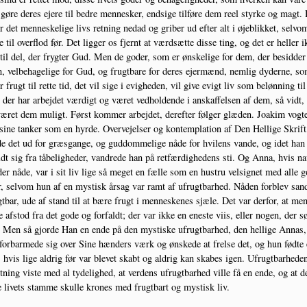
 gøre deres eje­re til bed­re men­ne­sker, end­si­ge til­fø­re dem reel styr­ke og magt.
er det men­ne­ske­li­ge livs ret­ning nedad og gri­ber ud efter alt i øje­blik­ket, selv­o
e til over­flod før. Det lig­ger os fjer­nt at værds­æt­te dis­se ting, og det er hel­ler 
il del, der fryg­ter Gud. Men de goder, som er ønske­li­ge for dem, der besid­der
, vel­be­ha­ge­li­ge for Gud, og frugt­ba­re for deres ejer­mænd, nem­lig dyder­ne, s
 frugt til ret­te tid, det vil sige i evig­he­den, vil give evigt liv som beløn­ning til
der har arbej­det vær­digt og været ved­hol­den­de i anskaf­fel­sen af dem, så vidt,
æret dem muligt. Først kom­mer arbej­det, der­ef­ter føl­ger glæ­den. Joakim vog­te
sine tan­ker som en hyr­de. Over­vej­el­ser og kon­tem­p­la­tion af Den Hel­li­ge Skrift
de det ud for græs­gan­ge, og gud­dom­me­li­ge nåde for hvi­lens van­de, og idet han
dt sig fra tåbe­lig­he­der, van­dre­de han på ret­fær­dig­he­dens sti. Og Anna, hvis n
der nåde, var i sit liv lige så meget en fæl­le som en hustru vel­sig­net med alle 
, selv­om hun af en mystisk årsag var ramt af ufrugt­bar­hed. Nåden for­blev san­d
t­bar, ude af stand til at bære frugt i men­ne­ske­nes sjæ­le. Det var der­for, at men
e afstod fra det gode og for­faldt; der var ikke en ene­ste viis, eller nogen, der sø
Men så gjor­de Han en ende på den mysti­ske ufrugt­bar­hed, den hel­li­ge Annas,
or­bar­me­de sig over Sine hæn­ders værk og ønske­de at frel­se det, og hun fød­te 
 hvis lige aldrig før var ble­vet skabt og aldrig kan ska­bes igen. Ufrugt­bar­he­de
t­ning viste med al tyde­lig­hed, at ver­dens ufrugt­bar­hed vil­le få en ende, og at d
e livets stam­me skul­le kro­nes med frugt­bart og mystisk liv.