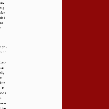
brug
Kong
 Men
lt i
æns­
d.
t pri­
i tie
 hel­
myg
­lig­
or
 kon­
. Da
and i
e,
i­mo­
t jeg