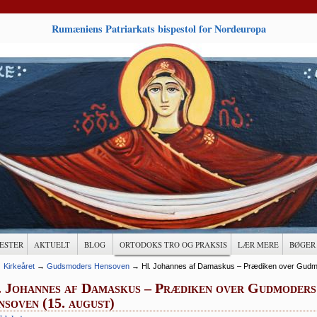
Rumæniens Patriarkats bispestol for Nordeuropa
ESTER
AKTUELT
BLOG
ORTODOKS TRO OG PRAKSIS
LÆR MERE
BØGER
→
Kirkeåret
→
Gudsmoders Hensoven
→
Hl. Johannes af Damaskus – Prædiken over Gudm
 Johannes af Damaskus – Prædiken over Gudmoders
soven (15. august)