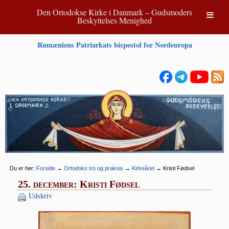
Den Ortodokse Kirke i Danmark – Gudsmoders
Beskyttelses Menighed
Rumæniens Patriarkats bispestol for Nordeuropa
Du er her:
Forside
→
Ortodoks tro og praksis
→
Kirkeåret
→
Kristi Fødsel
25. december: Kristi Fødsel
Udskriv