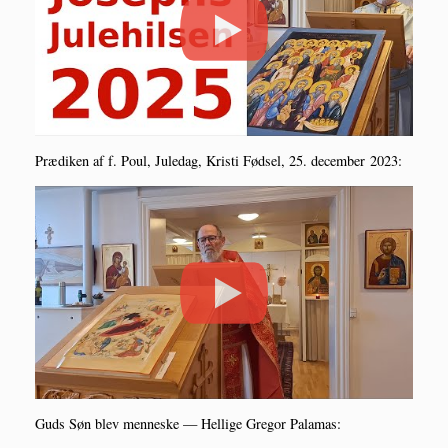
Præ­di­ken af f. Poul, Jule­dag, Kri­sti Fød­sel, 25. decem­ber 2023:
Guds Søn blev men­ne­ske — Hel­li­ge Gre­gor Palamas: