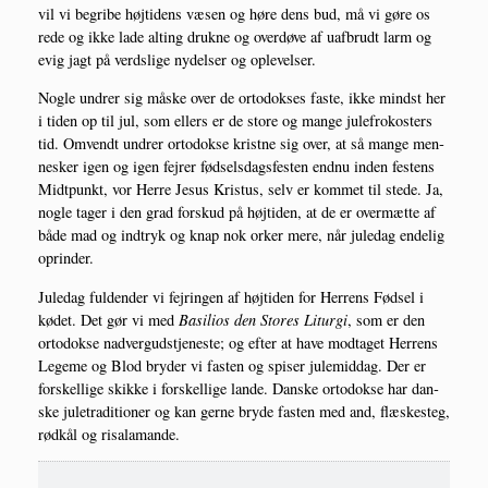
vil vi begri­be høj­ti­dens væsen og høre dens bud, må vi gøre os
rede og ikke lade alting druk­ne og over­dø­ve af uaf­brudt larm og
evig jagt på verds­li­ge nydel­ser og oplevelser.
Nog­le undrer sig måske over de orto­dok­ses faste, ikke mindst her
i tiden op til jul, som ellers er de sto­re og man­ge jule­frokosters
tid. Omvendt undrer orto­dok­se krist­ne sig over, at så man­ge men­
ne­sker igen og igen fejrer fød­sels­dags­fe­sten end­nu inden festens
Midt­punkt, vor Her­re Jesus Kristus, selv er kom­met til ste­de. Ja,
nog­le tager i den grad forskud på høj­ti­den, at de er over­mæt­te af
både mad og ind­tryk og knap nok orker mere, når jule­dag ende­lig
oprinder.
Jule­dag ful­den­der vi fejrin­gen af høj­ti­den for Her­rens Fød­sel i
kødet. Det gør vi med
Basi­li­os den Sto­res Litur­gi
, som er den
orto­dok­se nad­ver­g­ud­stje­ne­ste; og efter at have mod­ta­get Her­rens
Lege­me og Blod bry­der vi fasten og spi­ser jule­mid­dag. Der er
for­skel­li­ge skik­ke i for­skel­li­ge lan­de. Dan­ske orto­dok­se har dan­
ske jule­tra­di­tio­ner og kan ger­ne bry­de fasten med and, flæ­ske­s­teg,
rød­kål og risalamande.