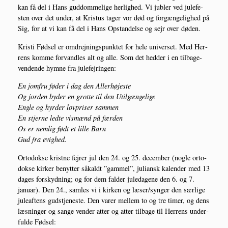
kan få del i Hans gud­dom­me­li­ge her­lig­hed. Vi jub­ler ved jule­fe­
sten over det under, at Kristus tager vor død og for­gæn­ge­lig­hed på
Sig, for at vi kan få del i Hans Opstan­del­se og sejr over døden.
Kri­sti Fød­sel er omdrej­nings­punk­tet for hele uni­ver­set. Med Her­
rens kom­me for­vand­les alt og alle. Som det hed­der i en til­ba­ge­
ven­den­de hym­ne fra julefejringen:
En jom­fru føder i dag den Aller­hø­je­ste
Og jor­den byder en grot­te til den Util­gæn­ge­li­ge
Eng­le og hyr­der lov­pri­ser sam­men
En stjer­ne led­te vis­mænd på fær­den
Os er nem­lig født et lil­le Barn
Gud fra evighed.
Orto­dok­se krist­ne fejrer jul den 24. og 25. decem­ber (nog­le orto­
dok­se kir­ker benyt­ter såkaldt ”gam­mel”, juli­ansk kalen­der med 13
dages for­skyd­ning; og for dem fal­der jule­da­ge­ne den 6. og 7.
janu­ar). Den 24., sam­les vi i kir­ken og læser/synger den sær­li­ge
jule­af­tens gud­stje­ne­ste. Den varer mel­lem to og tre timer, og dens
læs­nin­ger og san­ge ven­der atter og atter til­ba­ge til Her­rens under­
ful­de Fødsel: