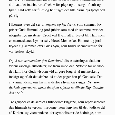
alt hvad det inde­bæ­rer af behov for ple­je og omsorg, af sult og
tørst. Gud selv har fuldt og helt taget det lil­le barns hjæl­pe­løs­hed
på Sig.
I iko­nens øvre del ser vi
eng­le­ne og hyr­der­ne,
som sam­men lov­
pri­ser Gud: Him­mel og jord jub­ler som med én stem­me over det
ube­gri­be­li­ge myste­rie: Ordet ved Hvem alt er ble­vet til, Han, som
er men­ne­ske­nes Lys, er selv ble­vet Men­ne­ske. Him­mel og jord
fry­der sig sam­men over Guds Søn, som bli­ver Men­ne­ske­søn for
vor frel­ses skyld.
Og vi ser
vis­mæn­de­ne fra Øster­land,
dis­se astro­lo­ger, dati­dens
viden­ska­be­li­ge auto­ri­te­ter, ile frem imod den Nyfød­te for at til­be­
de Ham. For Guds vis­dom véd at gøre brug af al men­ne­ske­lig
ind­sigt og af alt det skab­te, så at det peger hen på Gud selv. Det
er vis­mæn­de­ne, om hvem vi der­for i hym­nen syn­ger:
De, som
dyr­ke­de stjer­ner­ne, lær­te da af en stjer­ne at til­be­de Dig, Sand­he­
dens Sol!
Tre grup­per er da sam­let i til­be­del­se: Eng­le­ne, som repræ­sen­te­rer
den him­mel­ske ver­den, hyr­der­ne, som hen­vi­ser til den jødi­ske del
af Kir­ken, og vis­mæn­de­ne, der sym­bo­li­se­rer de hed­nin­ge, som