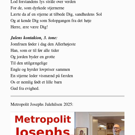
Lod for­stan­dens lys strå­le over ver­den
For de, som dyr­ke­de stjer­ner­ne
Lær­te da af en stjer­ne at til­be­de Dig, sand­he­dens Sol
Og at ken­de Dig som Sol­op­gan­gen fra det høje
Her­re, ære være Dig!
Julens kon­takion, 3. tone:
Jom­fru­en føder i dag den Aller­hø­je­ste
Han, som er til før alle tider
Og jor­den byder en grot­te
Til den util­gæn­ge­li­ge
Eng­le og hyr­der lov­pri­ser sam­men
En stjer­ne leder vis­mænd på fær­den
Os er nem­lig født et lil­le barn
Gud fra evighed.
Metro­po­lit Josep­hs Jule­hil­sen 2025: