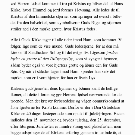
ved Her­ren fød­sel kom­mer til tro på Kristus og bli­ver del af Hans
Kir­ke, hvori Him­mel og jord for­e­nes i lovsang. Alle ledes de til
Kristus af den him­mel­ske stjer­ne, som sprin­ger ud øverst i bil­le­
det fra den halvcir­kel, som sym­bo­li­se­rer Guds Rige; og stjer­nen
strå­ler ned i den mør­ke grot­te, hvor Kristus fødes.
Alle i Guds Kir­ke tager til alle tider imod Ham, som kom­mer. Vi
føl­ger, lige som de vise mænd, Guds lede­stjer­ne, for at den må
føre os til Sand­he­dens Sol og til det evi­ge liv. Lige­som
jor­den
byder en grot­te til den Util­gæn­ge­li­ge,
som vi syn­ger i hym­nen,
sådan byder også vi vore hjer­ters grot­te og åbner den for Guds
Søn. Og når vi såle­des tager imod Ham, spre­der han selv det
mør­ke, som er i vore hjer­ter, for han er livets Lys.
Kir­kens guds­tjenester, dens hym­ner og bøn­ner samt de hel­li­ge
iko­ner, alt det­te i for­e­ning gør Her­rens fød­sel nær­væ­ren­de for de
tro­en­de. Men det kræ­ver for­be­re­del­se og vågen opmærk­som­hed at
åbne hjer­ter­ne for Kri­sti kom­me. Der­for er der i Den Orto­dok­se
Kir­ke en 40 dages faste­pe­ri­o­de som optakt til jule­fejrin­gen. Fasten
ind­le­des den 15. novem­ber og bry­des jule­dag, den 25. decem­ber,
efter litur­gi­en. Jule­fa­sten er min­dre streng end påske­fa­sten; men
beg­ge udsprin­ger de af Kir­kens erfa­ring gen­nem to tusin­de år, at