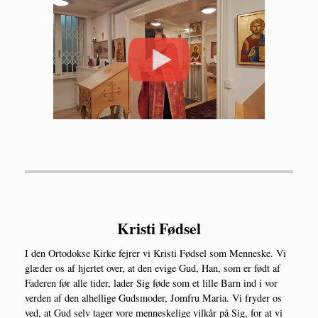
Kristi Fødsel
I den Orto­dok­se Kir­ke fejrer vi Kri­sti Fød­sel som Men­ne­ske. Vi
glæ­der os af hjer­tet over, at den evi­ge Gud, Han, som er født af
Fade­ren før alle tider, lader Sig føde som et lil­le Barn ind i vor
ver­den af den alhel­li­ge Guds­mo­der, Jom­fru Maria. Vi fry­der os
ved, at Gud selv tager vore men­ne­ske­li­ge vil­kår på Sig, for at vi