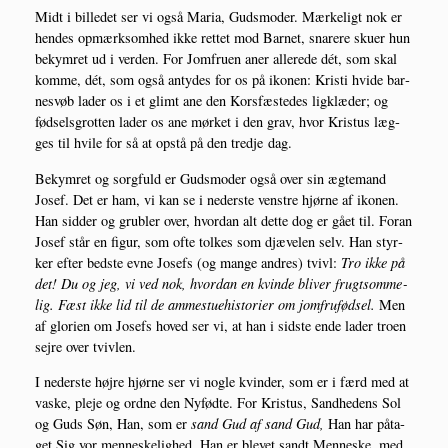
Midt i bil­le­det ser vi også Maria, Guds­mo­der. Mær­ke­ligt nok er
hen­des opmærk­som­hed ikke ret­tet mod Bar­net, sna­re­re sku­er hun
bekym­ret ud i ver­den. For Jom­fru­en aner alle­re­de dét, som skal
kom­me, dét, som også anty­des for os på iko­nen: Kri­sti hvi­de bar­
nesvøb lader os i et glimt ane den Kors­fæ­ste­des lig­klæ­der; og
fød­sels­grot­ten lader os ane mør­ket i den grav, hvor Kristus læg­
ges til hvi­le for så at opstå på den tred­je dag.
Bekym­ret og sorg­fuld er Guds­mo­der også over sin ægte­mand
Josef. Det er ham, vi kan se i neder­ste ven­stre hjør­ne af iko­nen.
Han sid­der og grub­ler over, hvor­dan alt det­te dog er gået til. For­an
Josef står en figur, som ofte tol­kes som djæ­vel­en selv. Han styr­
ker efter bed­ste evne Josefs (og man­ge andres) tvivl:
Tro ikke på
det! Du og jeg, vi ved nok, hvor­dan en kvin­de bli­ver frugtsom­me­
lig. Fæst ikke lid til de ammestu­e­hi­sto­ri­er om jom­fru­fød­sel.
Men
af glo­ri­en om Josefs hoved ser vi, at han i sid­ste ende lader tro­en
sej­re over tvivlen.
I neder­ste høj­re hjør­ne ser vi nog­le kvin­der, som er i færd med at
vaske, ple­je og ord­ne den Nyfød­te. For Kristus, Sand­he­dens Sol
og Guds Søn, Han, som er
sand Gud af sand Gud,
Han har påta­
get Sig vor men­ne­ske­lig­hed, Han er ble­vet sandt Men­ne­ske, med