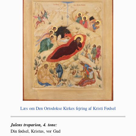
Læs om Den Orto­dok­se Kir­kes fejring af Kri­sti Fødsel
Julens tro­pa­rion, 4. tone:
Din fød­sel, Kristus, vor Gud