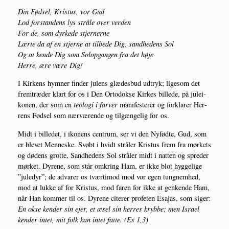
Din Fød­sel, Kristus, vor Gud
Lod for­stan­dens lys strå­le over ver­den
For de, som dyr­ke­de stjer­ner­ne
Lær­te da af en stjer­ne at til­be­de Dig, sand­he­dens Sol
Og at ken­de Dig som Sol­op­gan­gen fra det høje
Her­re, ære være Dig!
I Kir­kens hym­ner fin­der julens glæ­des­bud udtryk; lige­som det
frem­træ­der klart for os i Den Orto­dok­se Kir­kes bil­le­de, på julei­
ko­nen, der som en
teo­lo­gi i far­ver
mani­feste­rer og for­kla­rer Her­
rens Fød­sel som nær­væ­ren­de og til­gæn­ge­lig for os.
Midt i bil­le­det, i iko­nens cen­trum, ser vi den Nyfød­te, Gud, som
er ble­vet Men­ne­ske. Svøbt i hvidt strå­ler Kristus frem fra mør­kets
og døde­ns grot­te, Sand­he­dens Sol strå­ler midt i nat­ten og spre­der
mør­ket. Dyre­ne, som står omkring Ham, er ikke blot hyg­ge­li­ge
”jule­dyr”; de adva­rer os tvær­ti­mod mod vor egen tung­nem­hed,
mod at luk­ke af for Kristus, mod faren for ikke at gen­ken­de Ham,
når Han kom­mer til os. Dyre­ne cite­rer pro­fe­ten Esa­jas, som siger:
En okse ken­der sin ejer, et æsel sin her­res kryb­be; men Isra­el
ken­der intet, mit folk kan intet fat­te. (Es 1,3)