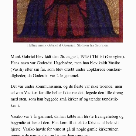
Hel­li­ge munk Gabri­el af Geor­gi­en. Sto­fi­kon fra Georgien.
Munk Gabri­el blev født den 26. august, 1929 i Tbi­li­si (Geor­gi­en).
Hans navn var Goderdzi Urge­badze, men han blev kaldt Vasi­ko
(Vasi­li) efter sin far, som blev dræbt under uopkla­re­de omstæn­
dig­he­der, da Goderdzi var 2 år gammel.
Det var under kom­mu­nis­men, og de fle­ste var ikke tro­en­de, men
selv­om Vasi­kos fami­lie hel­ler ikke var det, lege­de den lil­le dreng
med sten, som han byg­ge­de små kir­ker af og tænd­te tændstik­
ker i.
Vasi­ko var 7 år gam­mel, da han køb­te sin før­ste Evan­ge­lie­bog og
begynd­te at læse i den. Han kom til at elske Kristus af hele sit
hjer­te. Vasi­ko hav­de for vane at gå til nog­le gam­le kir­keru­i­ner,
ren­gø­re de gam­le sten og læg­ge dem sammen.