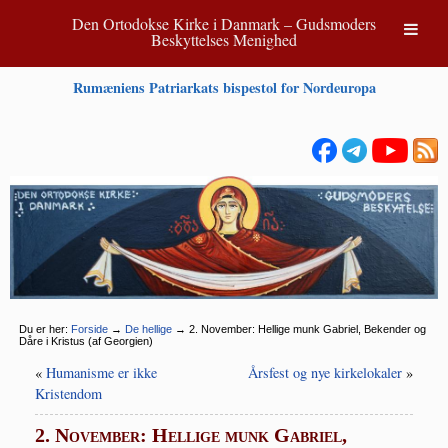
Den Ortodokse Kirke i Danmark – Gudsmoders
Beskyttelses Menighed
Rumæniens Patriarkats bispestol for Nordeuropa
Du er her:
Forside
→
De hellige
→
2. November: Hellige munk Gabriel, Bekender og
Dåre i Kristus (af Georgien)
«
Humanisme er ikke
Årsfest og nye kirkelokaler
»
Kristendom
2. November: Hellige munk Gabriel,