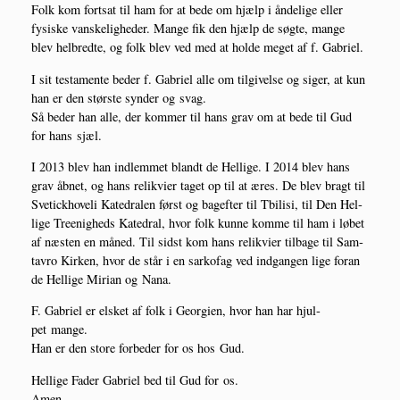
Folk kom fort­sat til ham for at bede om hjælp i ånde­li­ge eller
fysi­ske van­ske­lig­he­der. Man­ge fik den hjælp de søg­te, man­ge
blev hel­bred­te, og folk blev ved med at hol­de meget af f. Gabriel.
I sit testa­men­te beder f. Gabri­el alle om til­gi­vel­se og siger, at kun
han er den stør­ste syn­der og svag.
Så beder han alle, der kom­mer til hans grav om at bede til Gud
for hans sjæl.
I 2013 blev han ind­lem­met blandt de Hel­li­ge. I 2014 blev hans
grav åbnet, og hans relik­vi­er taget op til at æres. De blev bragt til
Sve­ti­ck­ho­ve­li Katedralen først og bag­ef­ter til Tbi­li­si, til Den Hel­
li­ge Tre­e­nig­heds Kated­ral, hvor folk kun­ne kom­me til ham i løbet
af næsten en måned. Til sidst kom hans relik­vi­er til­ba­ge til Sam­
tavro Kir­ken, hvor de står i en sarko­fag ved ind­gan­gen lige for­an
de Hel­li­ge Miri­an og Nana.
F. Gabri­el er elsket af folk i Geor­gi­en, hvor han har hjul­
pet mange.
Han er den sto­re for­be­der for os hos Gud.
Hel­li­ge Fader Gabri­el bed til Gud for os.
Amen.