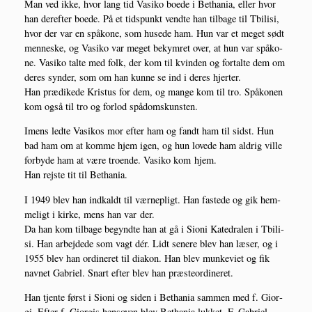
Man ved ikke, hvor lang tid Vasi­ko boe­de i Bet­ha­nia, eller hvor
han der­ef­ter boe­de. På et tids­punkt vend­te han til­ba­ge til Tbi­li­si,
hvor der var en spå­ko­ne, som huse­de ham. Hun var et meget sødt
men­ne­ske, og Vasi­ko var meget bekym­ret over, at hun var spå­ko­
ne. Vasi­ko tal­te med folk, der kom til kvin­den og for­tal­te dem om
deres syn­der, som om han kun­ne se ind i deres hjerter.
Han præ­di­ke­de Kristus for dem, og man­ge kom til tro. Spå­ko­nen
kom også til tro og for­lod spådomskunsten.
Imens led­te Vasi­kos mor efter ham og fandt ham til sidst. Hun
bad ham om at kom­me hjem igen, og hun love­de ham aldrig vil­le
for­by­de ham at være tro­en­de. Vasi­ko kom hjem.
Han rej­ste tit til Bethania.
I 1949 blev han ind­kaldt til vær­nepligt. Han faste­de og gik hem­
me­ligt i kir­ke, mens han var der.
Da han kom til­ba­ge begynd­te han at gå i Sio­ni Katedralen i Tbi­li­
si. Han arbej­de­de som vagt dér. Lidt sene­re blev han læser, og i
1955 blev han ordi­ne­ret til dia­kon. Han blev mun­ke­vi­et og fik
nav­net Gabri­el. Snart efter blev han præsteordineret.
Han tjen­te først i Sio­ni og siden i Bet­ha­nia sam­men med f. Gio­r­
gi. Efter f. Gio­r­gis hen­soven blev Bet­ha­nia luk­ket. F. Gabri­el