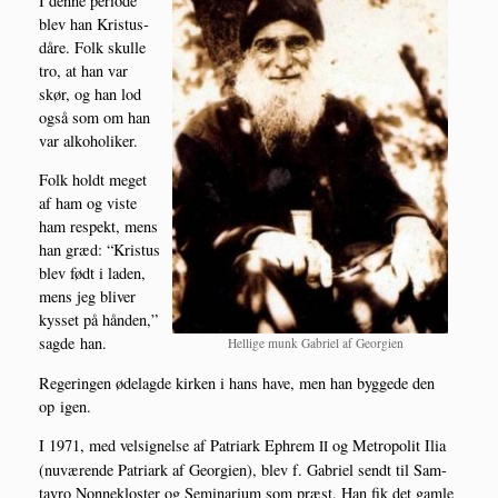
I den­ne peri­o­de
blev han Kristus­
då­re. Folk skul­le
tro, at han var
skør, og han lod
også som om han
var alkoholiker.
Folk holdt meget
af ham og viste
ham respekt, mens
han græd: “Kristus
blev født i laden,
mens jeg bli­ver
kys­set på hån­den,”
sag­de han.
Hel­li­ge munk Gabri­el af Georgien
Rege­rin­gen øde­lag­de kir­ken i hans have, men han byg­ge­de den
op igen.
I 1971, med vel­sig­nel­se af Patri­ark Ephrem
og Metro­po­lit Ilia
II
(nuvæ­ren­de Patri­ark af Geor­gi­en), blev f. Gabri­el sendt til Sam­
tavro Non­ne­klo­ster og Semi­na­ri­um som præst. Han fik det gam­le