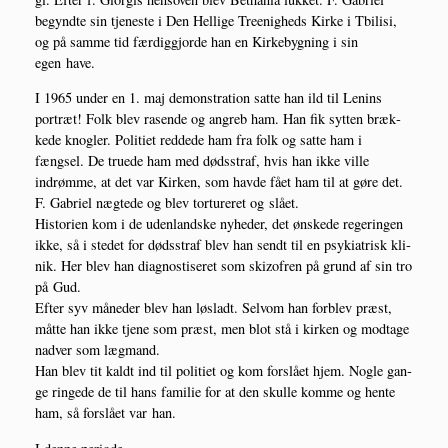
begynd­te sin tje­ne­ste i Den Hel­li­ge Tre­e­nig­heds Kir­ke i Tbi­li­si,
og på sam­me tid fær­dig­gjor­de han en Kir­ke­byg­ning i sin
egen have.
I 1965 under en 1. maj demon­stra­tion sat­te han ild til Lenins
portræt! Folk blev rasen­de og angreb ham. Han fik syt­ten bræk­
ke­de knog­ler. Poli­ti­et red­de­de ham fra folk og sat­te ham i
fængsel. De tru­e­de ham med døds­straf, hvis han ikke vil­le
indrøm­me, at det var Kir­ken, som hav­de fået ham til at gøre det.
F. Gabri­el næg­te­de og blev tor­tu­re­ret og slået.
Histo­ri­en kom i de uden­land­ske nyhe­der, det ønske­de rege­rin­gen
ikke, så i ste­det for døds­straf blev han sendt til en psy­ki­a­trisk kli­
nik. Her blev han diag­no­sti­se­ret som skizof­ren på grund af sin tro
på Gud.
Efter syv måne­der blev han løsladt. Selv­om han for­blev præst,
måt­te han ikke tje­ne som præst, men blot stå i kir­ken og mod­ta­ge
nad­ver som lægmand.
Han blev tit kaldt ind til poli­ti­et og kom for­slå­et hjem. Nog­le gan­
ge rin­ge­de de til hans fami­lie for at den skul­le kom­me og hen­te
ham, så for­slå­et var han.