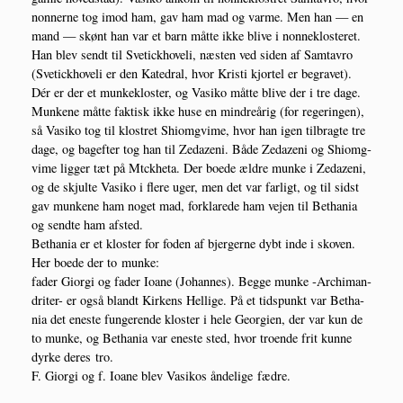
non­ner­ne tog imod ham, gav ham mad og var­me. Men han — en
mand — skønt han var et barn måt­te ikke bli­ve i non­ne­kloste­ret.
Han blev sendt til Sve­ti­ck­ho­ve­li, næsten ved siden af Sam­tavro
(Sve­ti­ck­ho­ve­li er den Kated­ral, hvor Kri­sti kjor­tel er begra­vet).
Dér er der et mun­ke­klo­ster, og Vasi­ko måt­te bli­ve der i tre dage.
Mun­ke­ne måt­te fak­tisk ikke huse en min­dre­årig (for rege­rin­gen),
så Vasi­ko tog til klo­stret Shiom­g­vi­me, hvor han igen til­brag­te tre
dage, og bag­ef­ter tog han til Zeda­ze­ni. Både Zeda­ze­ni og Shiom­g­
vi­me lig­ger tæt på Mtckhe­ta. Der boe­de ældre mun­ke i Zeda­ze­ni,
og de skjul­te Vasi­ko i fle­re uger, men det var far­ligt, og til sidst
gav mun­ke­ne ham noget mad, for­kla­re­de ham vej­en til Bet­ha­nia
og send­te ham afsted.
Bet­ha­nia er et klo­ster for foden af bjer­ger­ne dybt inde i sko­ven.
Her boe­de der to munke:
fader Gio­r­gi og fader Ioa­ne (Johan­nes). Beg­ge mun­ke ‑Archi­man­
dri­ter- er også blandt Kir­kens Hel­li­ge. På et tids­punkt var Bet­ha­
nia det ene­ste fun­ge­ren­de klo­ster i hele Geor­gi­en, der var kun de
to mun­ke, og Bet­ha­nia var ene­ste sted, hvor tro­en­de frit kun­ne
dyr­ke deres tro.
F. Gio­r­gi og f. Ioa­ne blev Vasi­kos ånde­li­ge fædre.