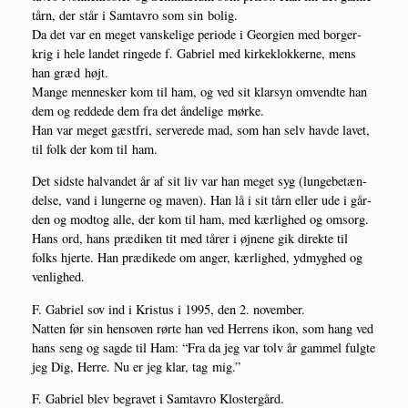
tårn, der står i Sam­tavro som sin bolig.
Da det var en meget van­ske­li­ge peri­o­de i Geor­gi­en med bor­ger­
krig i hele lan­det rin­ge­de f. Gabri­el med kir­ke­klok­ker­ne, mens
han græd højt.
Man­ge men­ne­sker kom til ham, og ved sit klar­syn omvend­te han
dem og red­de­de dem fra det ånde­li­ge mørke.
Han var meget gæst­fri, ser­ve­re­de mad, som han selv hav­de lavet,
til folk der kom til ham.
Det sid­ste halvan­det år af sit liv var han meget syg (lun­ge­be­tæn­
del­se, vand i lun­ger­ne og maven). Han lå i sit tårn eller ude i går­
den og modt­og alle, der kom til ham, med kær­lig­hed og omsorg.
Hans ord, hans præ­di­ken tit med tårer i øjne­ne gik direk­te til
folks hjer­te. Han præ­di­ke­de om anger, kær­lig­hed, ydmyg­hed og
venlighed.
F. Gabri­el sov ind i Kristus i 1995, den 2. november.
Nat­ten før sin hen­soven rør­te han ved Her­rens ikon, som hang ved
hans seng og sag­de til Ham: “Fra da jeg var tolv år gam­mel fulg­te
jeg Dig, Her­re. Nu er jeg klar, tag mig.”
F. Gabri­el blev begra­vet i Sam­tavro Klostergård.