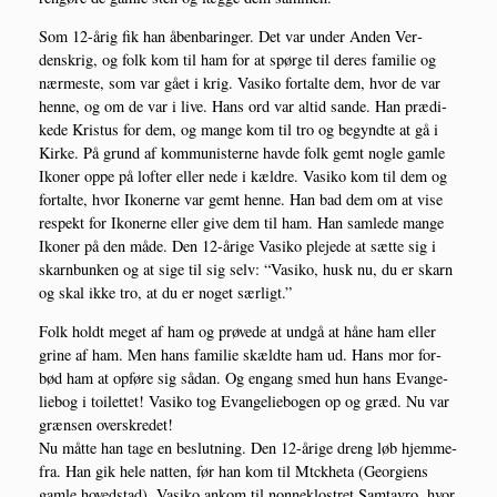
Som 12-årig fik han åben­ba­rin­ger. Det var under Anden Ver­
denskrig, og folk kom til ham for at spør­ge til deres fami­lie og
nær­me­ste, som var gået i krig. Vasi­ko for­tal­te dem, hvor de var
hen­ne, og om de var i live. Hans ord var altid san­de. Han præ­di­
ke­de Kristus for dem, og man­ge kom til tro og begynd­te at gå i
Kir­ke. På grund af kom­mu­ni­ster­ne hav­de folk gemt nog­le gam­le
Iko­ner oppe på lof­ter eller nede i kæl­dre. Vasi­ko kom til dem og
for­tal­te, hvor Iko­ner­ne var gemt hen­ne. Han bad dem om at vise
respekt for Iko­ner­ne eller give dem til ham. Han sam­le­de man­ge
Iko­ner på den måde. Den 12-åri­ge Vasi­ko ple­je­de at sæt­te sig i
skar­n­bun­ken og at sige til sig selv: “Vasi­ko, husk nu, du er skarn
og skal ikke tro, at du er noget særligt.”
Folk holdt meget af ham og prø­ve­de at und­gå at håne ham eller
gri­ne af ham. Men hans fami­lie skæld­te ham ud. Hans mor for­
bød ham at opfø­re sig sådan. Og engang smed hun hans Evan­ge­
lie­bog i toilet­tet! Vasi­ko tog Evan­ge­lie­bo­gen op og græd. Nu var
græn­sen overskredet!
Nu måt­te han tage en beslut­ning. Den 12-åri­ge dreng løb hjem­me­
fra. Han gik hele nat­ten, før han kom til Mtckhe­ta (Geor­gi­ens
gam­le hoved­stad). Vasi­ko ankom til non­ne­klo­stret Sam­tavro, hvor