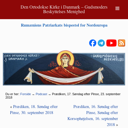
Den Ortodokse Kirke i Danmark – Gudsmoders
Beskyttelses Menighed
Rumæniens Patriarkats bispestol for Nordeuropa
Du er her:
Forside
→
Podcast
→
Prædiken, 17. Søndag efter Pinse, 23. september
2018
«
Prædiken, 18. Søndag efter
Prædiken, 16. Søndag efter
Pinse, 30. september 2018
Pinse, Søndag efter
Korsophøjelsen, 16. september
2018
»