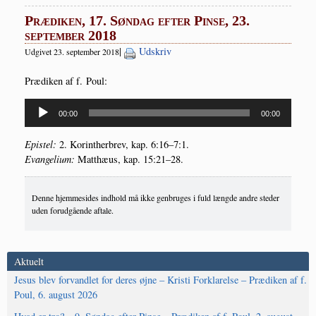
Prædiken, 17. Søndag efter Pinse, 23.
september 2018
|
Udskriv
Udgivet 23. september 2018
Præ­di­ken af f. Poul:
Lydafspiller
00:00
00:00
Epi­stel:
2. Kor­int­her­brev, kap. 6:16–7:1.
Evan­ge­li­um:
Mat­t­hæus, kap. 15:21–28.
Denne hjemmesides indhold må ikke genbruges i fuld længde andre steder
uden forudgående aftale.
Aktuelt
Jesus blev forvandlet for deres øjne – Kristi Forklarelse – Prædiken af f.
Poul, 6. august 2026