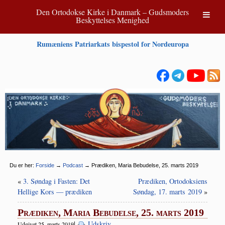
Den Ortodokse Kirke i Danmark – Gudsmoders
Beskyttelses Menighed
Rumæniens Patriarkats bispestol for Nordeuropa
Du er her:
Forside
→
Podcast
→
Prædiken, Maria Bebudelse, 25. marts 2019
«
3. Søndag i Fasten: Det
Prædiken, Ortodoksiens
Hellige Kors — prædiken
Søndag, 17. marts 2019
»
Prædiken, Maria Bebudelse, 25. marts 2019
|
Udskriv
Udgivet 25. marts 2019