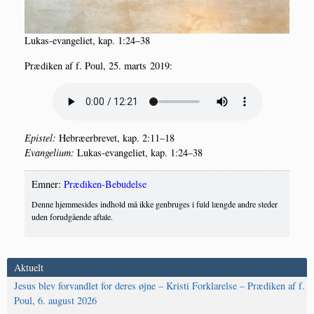
Lukas-evan­ge­li­et, kap. 1:24–38
Præ­di­ken af f. Poul, 25. marts 2019:
Epi­stel:
Hebræ­er­bre­vet, kap. 2:11–18
Evan­ge­li­um:
Lukas-evan­ge­li­et, kap. 1:24–38
Emner:
Prædiken-Bebudelse
Denne hjemmesides indhold må ikke genbruges i fuld længde andre steder
uden forudgående aftale.
Aktuelt
Jesus blev forvandlet for deres øjne – Kristi Forklarelse – Prædiken af f.
Poul, 6. august 2026