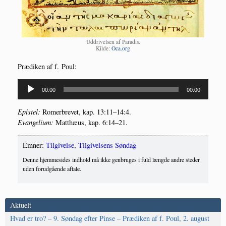
Uddri­vel­sen af Para­dis.
Kil­de:
Oca.org
Præ­di­ken af f. Poul:
Lydafspiller
00:00
00:00
Epi­stel:
Romer­bre­vet, kap. 13:11–14:4.
Evan­ge­li­um:
Mat­t­hæus, kap. 6:14–21.
Emner:
Tilgivelse
,
Tilgivelsens Søndag
Denne hjemmesides indhold må ikke genbruges i fuld længde andre steder
uden forudgående aftale.
Aktuelt
Hvad er tro? – 9. Søndag efter Pinse – Prædiken af f. Poul, 2. august