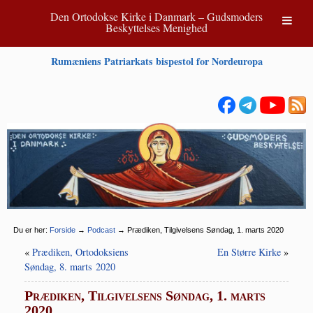
Den Ortodokse Kirke i Danmark – Gudsmoders
Beskyttelses Menighed
Rumæniens Patriarkats bispestol for Nordeuropa
Du er her:
Forside
→
Podcast
→
Prædiken, Tilgivelsens Søndag, 1. marts 2020
«
Prædiken, Ortodoksiens
En Større Kirke
»
Søndag, 8. marts 2020
Prædiken, Tilgivelsens Søndag, 1. marts
2020