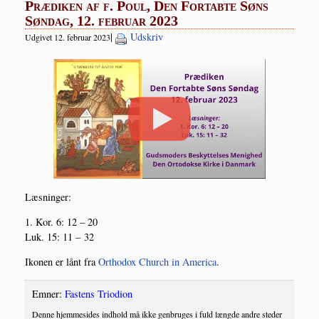
Prædiken af f. Poul, Den Fortabte Søns
Søndag, 12. februar 2023
|
Udskriv
Udgivet 12. februar 2023
Læs­nin­ger:
1. Kor. 6: 12 – 20
Luk. 15: 11 – 32
Iko­nen er lånt fra
Ortho­dox Church in Ame­ri­ca
.
Emner:
Fastens Triodion
Denne hjemmesides indhold må ikke genbruges i fuld længde andre steder