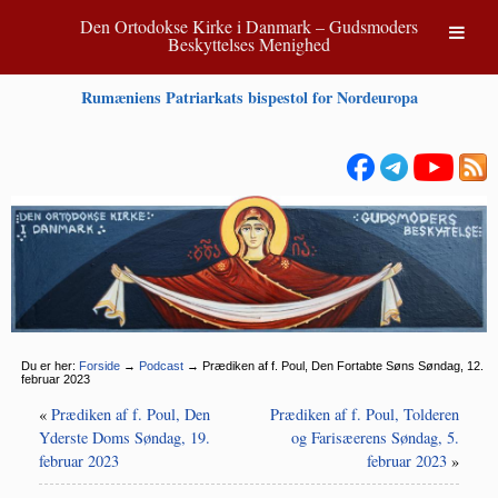
Den Ortodokse Kirke i Danmark – Gudsmoders
Beskyttelses Menighed
Rumæniens Patriarkats bispestol for Nordeuropa
Du er her:
Forside
→
Podcast
→
Prædiken af f. Poul, Den Fortabte Søns Søndag, 12.
februar 2023
«
Prædiken af f. Poul, Den
Prædiken af f. Poul, Tolderen
Yderste Doms Søndag, 19.
og Farisæerens Søndag, 5.
februar 2023
februar 2023
»