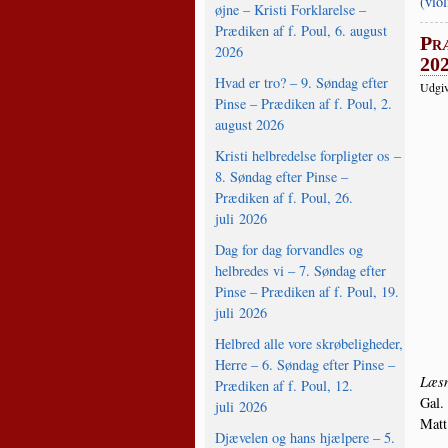
(viol
øjne – Kristi Forklarelse –
Prædiken af f. Poul, 6. august
Præ
2026
20
Hvad er tro? – 9. Søndag efter
Udgiv
Pinse – Prædiken af f. Poul, 2.
august 2026
Kristi helbredelse forpligter os –
8. Søndag efter Pinse –
Prædiken af f. Poul, 26.
juli 2026
Dag for dag forvandles og
helbredes vi – 7. Søndag efter
Pinse – Prædiken af f. Poul, 19.
juli 2026
Helbred alle vore skrøbeligheder,
Herre – 6. Søndag efter Pinse –
Læs­n
Prædiken af f. Poul, 12.
Gal.
juli 2026
Matt
Djævelen og hans hjælpere – 5.