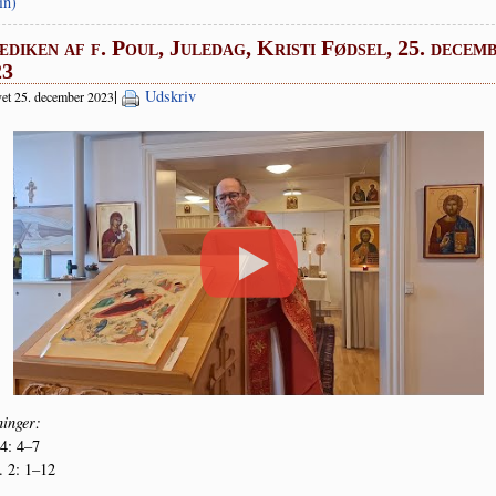
in)
diken af f. Poul, Juledag, Kristi Fødsel, 25. decem
23
|
Udskriv
et 25. december 2023
in­ger:
 4: 4–7
. 2: 1–12