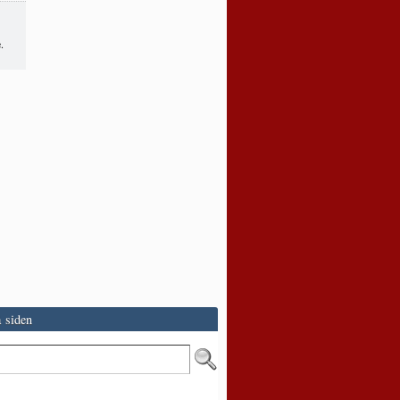
.
 siden