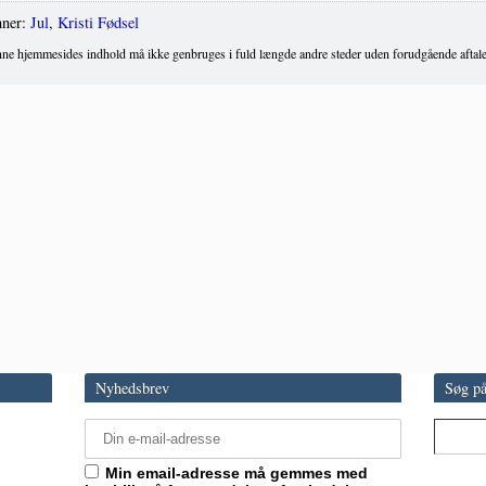
ner:
Jul
,
Kristi Fødsel
ne hjemmesides indhold må ikke genbruges i fuld længde andre steder uden forudgående aftale
Nyhedsbrev
Søg på
Min email-adresse må gemmes med