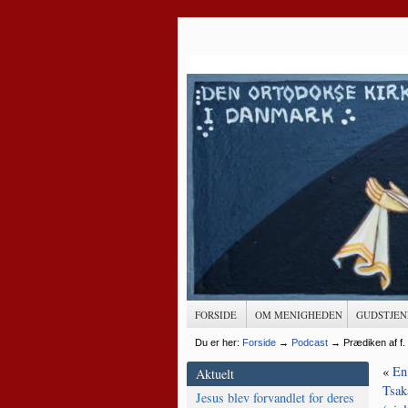
FORSIDE
OM MENIGHEDEN
GUDSTJEN
Du er her:
Forside
→
Podcast
→
Prædiken af f.
«
En
Aktuelt
Tsak
Jesus blev forvandlet for deres