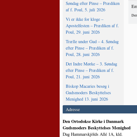
Søndag efter Pinse – Prædiken
Em
af f. Poul, 5. juli 2026
Den
Vi er ikke for kloge –
Apostelfesten – Prædiken af f.
Poul, 29. juni 2026
Trælle under Gud – 4. Søndag
efter Pinse – Prædiken af f.
Poul, 28. juni 2026
Det Indre Mørke – 3. Søndag
efter Pinse – Prædiken af f.
Poul, 21. juni 2026
Biskop Macaries besøg i
Gudsmoders Beskyttelses
Menighed 13. juni 2026
Adresse
Den Ortodokse Kirke i Danmark
Gudsmoders Beskyttelses Menighed
Dag Hammarskjölds Allé 1A, kld.