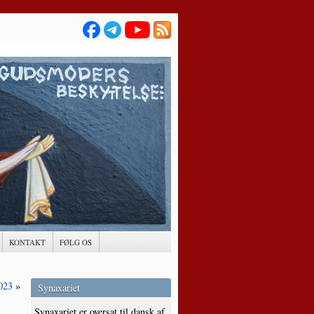
KONTAKT
FØLG OS
023
»
Synaxariet
Synaxariet er oversat til dansk af