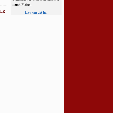
munk Fotius.
ber
Læs om det her