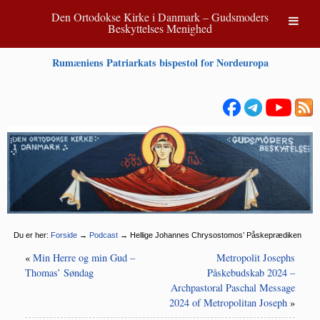
Den Ortodokse Kirke i Danmark – Gudsmoders
Beskyttelses Menighed
Rumæniens Patriarkats bispestol for Nordeuropa
Du er her:
Forside
→
Podcast
→
Hellige Johannes Chrysostomos’ Påskeprædiken
«
Min Herre og min Gud –
Metropolit Josephs
Thomas’ Søndag
Påskebudskab 2024 –
Archpastoral Paschal Message
2024 of Metropolitan Joseph
»