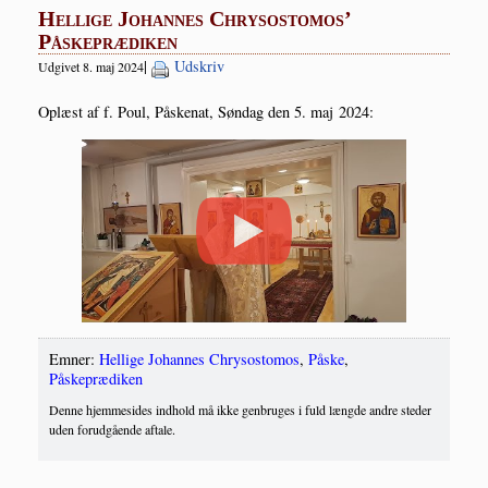
Hellige Johannes Chrysostomos’
Påskeprædiken
|
Udskriv
Udgivet 8. maj 2024
Oplæst af f. Poul, Påske­nat, Søn­dag den 5. maj 2024:
Emner:
Hellige Johannes Chrysostomos
,
Påske
,
Påskeprædiken
Denne hjemmesides indhold må ikke genbruges i fuld længde andre steder
uden forudgående aftale.