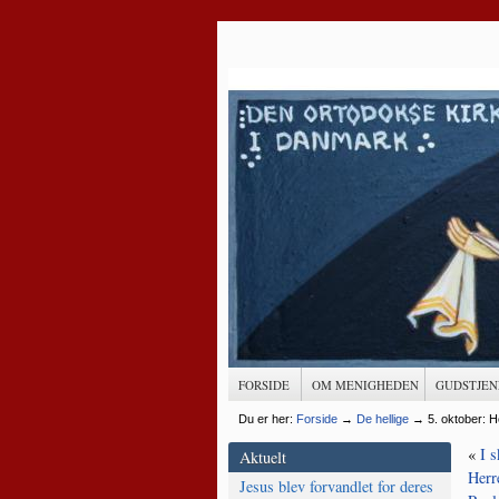
FORSIDE
OM MENIGHEDEN
GUDSTJEN
Du er her:
Forside
→
De hellige
→
5. oktober: H
«
I s
Aktuelt
Herr
Jesus blev forvandlet for deres