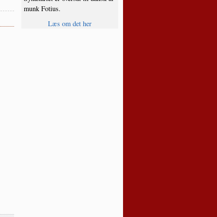
munk Fotius.
Læs om det her