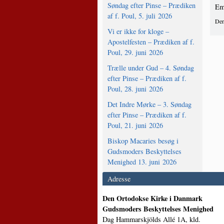
Søndag efter Pinse – Prædiken
Em
af f. Poul, 5. juli 2026
Den
Vi er ikke for kloge –
Apostelfesten – Prædiken af f.
Poul, 29. juni 2026
Trælle under Gud – 4. Søndag
efter Pinse – Prædiken af f.
Poul, 28. juni 2026
Det Indre Mørke – 3. Søndag
efter Pinse – Prædiken af f.
Poul, 21. juni 2026
Biskop Macaries besøg i
Gudsmoders Beskyttelses
Menighed 13. juni 2026
Adresse
Den Ortodokse Kirke i Danmark
Gudsmoders Beskyttelses Menighed
Dag Hammarskjölds Allé 1A, kld.