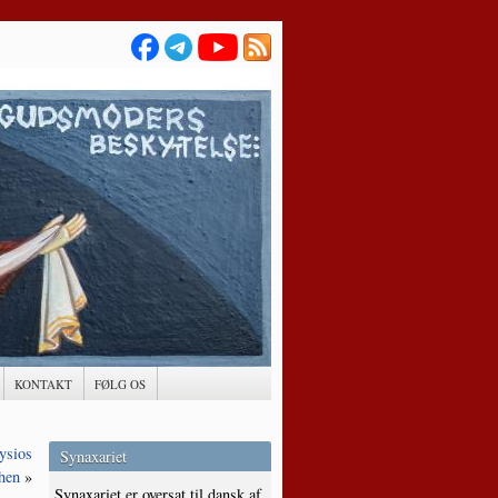
KONTAKT
FØLG OS
ysios
Synaxariet
hen
»
Synaxariet er oversat til dansk af