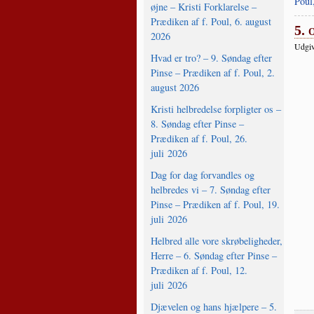
Poul
øjne – Kristi Forklarelse –
Prædiken af f. Poul, 6. august
5. 
2026
Udgiv
Hvad er tro? – 9. Søndag efter
Pinse – Prædiken af f. Poul, 2.
august 2026
Kristi helbredelse forpligter os –
8. Søndag efter Pinse –
Prædiken af f. Poul, 26.
juli 2026
Dag for dag forvandles og
helbredes vi – 7. Søndag efter
Pinse – Prædiken af f. Poul, 19.
juli 2026
Helbred alle vore skrøbeligheder,
Herre – 6. Søndag efter Pinse –
Prædiken af f. Poul, 12.
juli 2026
Djævelen og hans hjælpere – 5.