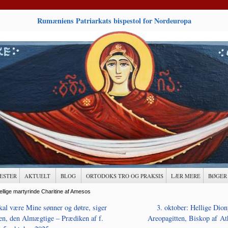
Rumæniens Patriarkats bispestol for Nordeuropa
ESTER
AKTUELT
BLOG
ORTODOKS TRO OG PRAKSIS
LÆR MERE
BØGER
ellige martyrinde Charitine af Amesos
kal være Mine sønner og døtre, siger
3. oktober: Hellige Dion
en, den Almægtige – Prædiken af f.
Areopagitten, Biskop af At