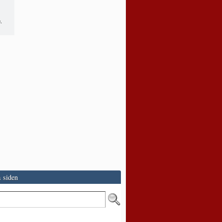
.
 siden