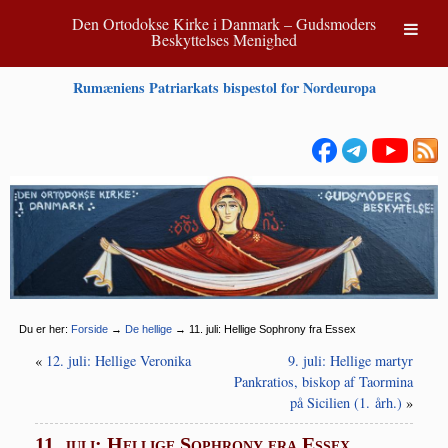
Den Ortodokse Kirke i Danmark – Gudsmoders
Beskyttelses Menighed
Rumæniens Patriarkats bispestol for Nordeuropa
Du er her:
Forside
→
De hellige
→
11. juli: Hellige Sophrony fra Essex
«
12. juli: Hellige Veronika
9. juli: Hellige martyr
Pankratios, biskop af Taormina
på Sicilien (1. årh.)
»
11. juli: Hellige Sophrony fra Essex