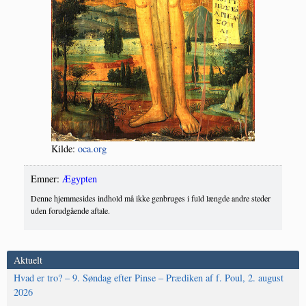
Kil­de:
oca.org
Emner:
Ægypten
Denne hjemmesides indhold må ikke genbruges i fuld længde andre steder
uden forudgående aftale.
Aktuelt
Hvad er tro? – 9. Søndag efter Pinse – Prædiken af f. Poul, 2. august
2026