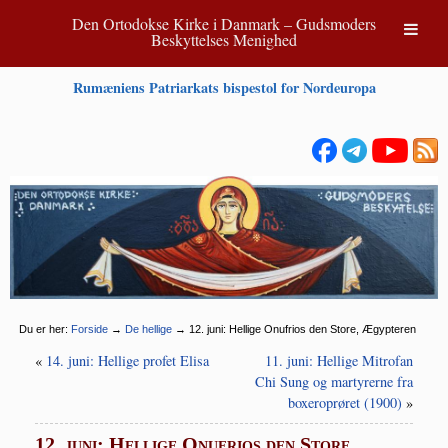
Den Ortodokse Kirke i Danmark – Gudsmoders
Beskyttelses Menighed
Rumæniens Patriarkats bispestol for Nordeuropa
Du er her:
Forside
→
De hellige
→
12. juni: Hellige Onufrios den Store, Ægypteren
«
14. juni: Hellige profet Elisa
11. juni: Hellige Mitrofan
Chi Sung og martyrerne fra
boxeroprøret (1900)
»
12. juni: Hellige Onufrios den Store,