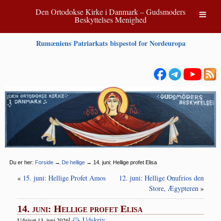
Den Ortodokse Kirke i Danmark – Gudsmoders
Beskyttelses Menighed
Rumæniens Patriarkats bispestol for Nordeuropa
Du er her:
Forside
→
De hellige
→
14. juni: Hellige profet Elisa
«
15. juni: Hellige Profet Amos
12. juni: Hellige Onufrios den
Store, Ægypteren
»
14. juni: Hellige profet Elisa
|
Udskriv
Udgivet 13. juni 2026