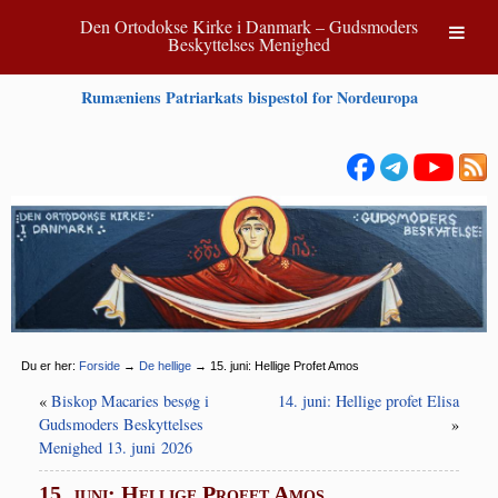
Den Ortodokse Kirke i Danmark – Gudsmoders
Beskyttelses Menighed
Rumæniens Patriarkats bispestol for Nordeuropa
Du er her:
Forside
→
De hellige
→
15. juni: Hellige Profet Amos
«
Biskop Macaries besøg i
14. juni: Hellige profet Elisa
Gudsmoders Beskyttelses
»
Menighed 13. juni 2026
15. juni: Hellige Profet Amos