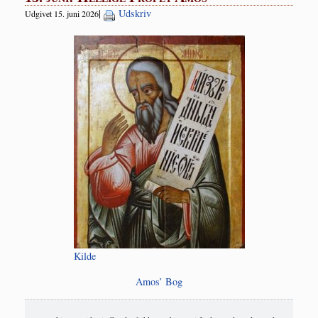
|
Udskriv
Udgivet 15. juni 2026
Kil­de
Amos’ Bog