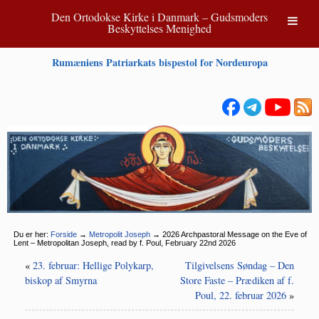
Den Ortodokse Kirke i Danmark – Gudsmoders
Beskyttelses Menighed
Rumæniens Patriarkats bispestol for Nordeuropa
Du er her:
Forside
→
Metropolit Joseph
→
2026 Archpastoral Message on the Eve of
Lent – Metropolitan Joseph, read by f. Poul, February 22nd 2026
«
23. februar: Hellige Polykarp,
Tilgivelsens Søndag – Den
biskop af Smyrna
Store Faste – Prædiken af f.
Poul, 22. februar 2026
»