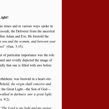
Light!
ious times and in various ways spo­ke in
­si­ah, the Deli­ve­rer from the ance­stral
fal­len Adam and Eve, He fore­told the
­en you and the woman, and betwe­en your
eel”
(Gen. 3:15).
t of par­ti­cu­lar importan­ce was the role
i­med and vivid­ly depi­cted the ima­ge of
d­ly that one is fil­led with awe befo­re
­hle­hem, was fore­told in a heart-stir­
ehold, the vir­gin shall con­cei­ve and
get the Gre­at Light—the Son of God—
al­ked in dark­ness saw a gre­at light;
a. 9:2).
“The Lord is my light and my savi­or;