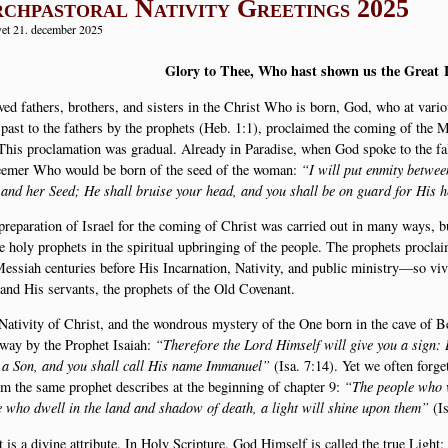
chpastoral Nativity Greetings 2025
et 21. december 2025
Glory to Thee, Who hast shown us the Gre­at 
ved fat­hers, bro­t­hers, and sisters in the Christ Who is born, God, who at var
past to the fat­hers by the prop­hets (Heb. 1:1), pro­clai­med the com­ing of the Mes
This pro­c­la­ma­tion was gra­du­al. Alre­a­dy in Para­di­se, when God spo­ke to the 
­e­mer Who would be born of the seed of the woman:
“I will put enmi­ty betwe
 and her Seed; He shall bru­i­se your head, and you shall be on guard for His h
re­pa­ra­tion of Isra­el for the com­ing of Christ was car­ri­ed out in many ways, bu
e holy prop­hets in the spi­ri­tu­al upbrin­ging of the peop­le. The prop­hets pro­cla
es­si­ah cen­turi­es befo­re His Incar­na­tion, Nati­vi­ty, and public ministry—so vivi
nd His ser­vants, the prop­hets of the Old Covenant.
ati­vi­ty of Christ, and the won­drous myste­ry of the One born in the cave of Bet
way by the Prop­het Isai­ah:
“There­fo­re the Lord Him­self will give you a sign: B
 a Son, and you shall call His name Imma­nu­el”
(Isa. 7:14). Yet we often for­
the same prop­het descri­bes at the begin­ning of chap­ter 9:
“The peop­le who w
se who dwell in the land and sha­dow of death, a light will shine upon them”
(Is
 is a divi­ne attri­bu­te. In Holy Scrip­tu­re, God Him­self is cal­led the true Light: