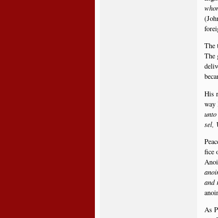
whom
(John
fore
The t
The g
deli­
beca­
His r
way l
unto 
sel, 
Pea­c
fi­ce
Ano­i
ano­i
and 
ano­i
As P