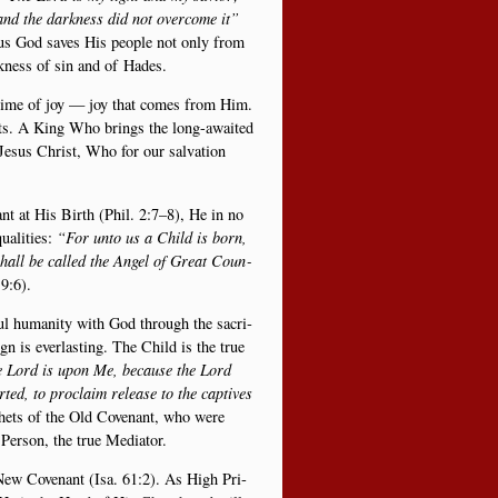
 and the dark­ness did not overco­me it”
 Thus God saves His peop­le not only from
­ness of sin and of Hades.
 a time of joy — joy that comes from Him.
urts. A King Who brings the long-awai­ted
 Jesus Christ, Who for our salva­tion
ant at His Bir­th (Phil. 2:7–8), He in no
a­li­ties:
“For unto us a Child is born,
hall be cal­led the Angel of Gre­at Coun­
9:6).
n­ful huma­ni­ty with God through the sacri­
gn is ever­la­sting. The Child is the true
he Lord is upon Me, becau­se the Lord
ed, to pro­claim relea­se to the cap­ti­ves
p­hets of the Old Covenant, who were
 Per­son, the true Mediator.
 New Covenant (Isa. 61:2). As High Pri­