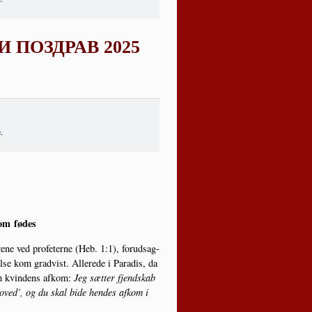
ПОЗДРАВ 2025
.
som fødes
re­ne ved pro­fe­ter­ne (Heb. 1:1), for­ud­sag­
se kom grad­vist. Alle­re­de i Para­dis, da
som kvin­dens afkom:
Jeg sæt­ter fjend­skab
hoved’, og du skal bide hen­des afkom i