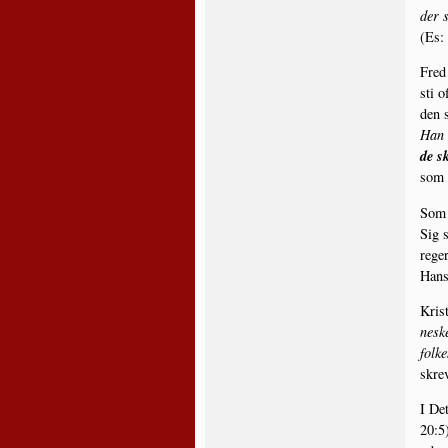
der s
(Es: 
Fred 
sti o
den s
Han s
de sk
som 
Som P
Sig s
rege­
Hans
Krist
ne­sk
fol­
skre­
I De
20:5)