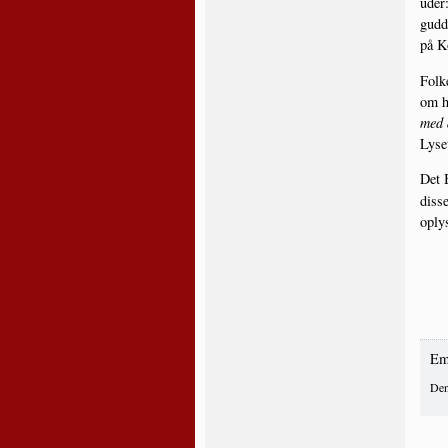
u­der
gud­d
på Ko
Fol­k
om hv
med 
Lyse
Det B
dis­s
oply­
Em
Den