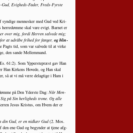
ig-Gud, Evig­heds-Fader, Freds-Fyr­ste
af syn­di­ge men­ne­sker med Gud ved Kri­
 her­re­døm­me skal vare evigt. Bar­net er
r over mig, for­di Her­ren sal­ve­de mig;
og blin­
or at udrå­be fri­hed for fan­ger,
 Pagts tid, som var sal­ve­de til at vir­ke
­ge, den san­de Mellemmand.
Es. 61:2). Som Ypper­ste­præst gav Han
 er Han Kir­kens Hove­de, og Han skal
er, så at vi må være del­ag­ti­ge i Ham i
al døm­me på Den Yder­ste Dag:
Når Men­
Sig på Sin her­lig­heds tro­ne. Og alle
 Her­ren Jesus Kristus, om Hvem der er
n din Gud, er en nid­kær Gud
(2. Mos.
e af den ene Gud og begyn­der at tje­ne afg­