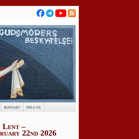
KONTAKT
FØLG OS
 Lent –
bruary 22nd 2026