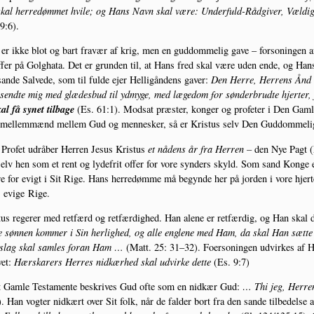
kal her­re­døm­met hvi­le; og Hans Navn skal være: Under­fuld-Råd­gi­ver, Væl­d
9:6).
er ikke blot og bart fra­vær af krig, men en gud­dom­me­lig gave – for­so­nin­gen 
ffer på Golg­ha­ta. Det er grun­den til, at Hans fred skal være uden ende, og Hans
an­de Sal­ve­de, som til ful­de ejer Hel­li­gån­dens gaver:
Den Her­re, Her­rens Ånd e
end­te mig med glæ­des­bud til ydmy­ge, med lægedom for søn­der­brud­te hjer­ter, f
al få synet til­ba­ge
(Es. 61:1). Mod­sat præ­ster, kon­ger og pro­fe­ter i Den Gam­le
mel­lem­mænd mel­lem Gud og men­ne­sker, så er Kristus selv Den Gud­dom­me­li
ro­fet udrå­ber Her­ren Jesus Kristus
et nådens år fra Her­ren –
den Nye Pagt (
elv hen som et rent og lyde­frit offer for vore syn­ders skyld. Som sand Kon­ge
re for evigt i Sit Rige. Hans her­re­døm­me må begyn­de her på jor­den i vore hjer­t
 evi­ge Rige.
us rege­rer med ret­færd og ret­fær­dig­hed. Han ale­ne er ret­fær­dig, og Han sk
e søn­nen kom­mer i Sin her­lig­hed, og alle eng­le­ne med Ham, da skal Han sæt­te 
keslag skal sam­les for­an Ham …
(Matt. 25: 31–32). Foer­so­nin­gen udvir­kes af
vet:
Hær­ska­rers Her­res nid­kær­hed skal udvir­ke det­te
(Es. 9:7)
t Gam­le Testa­men­te beskri­ves Gud ofte som en nid­kær Gud:
… Thi jeg, Her­re
. Han vog­ter nid­kært over Sit folk, når de fal­der bort fra den san­de til­be­del­s