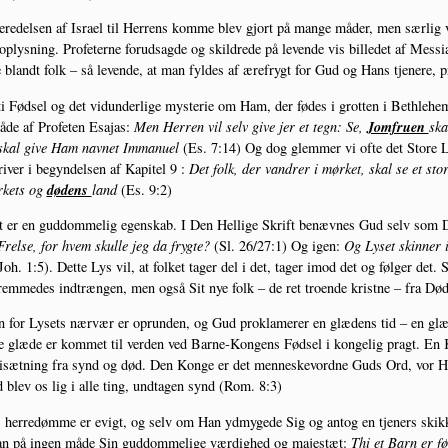
e­re­del­sen af Isra­el til Her­rens kom­me blev gjort på man­ge måder, men sær­lig vig­t
oplys­ning. Pro­fe­ter­ne for­ud­sag­de og skil­dre­de på leven­de vis bil­le­det af Mes
e blandt folk – så leven­de, at man fyl­des af ære­frygt for Gud og Hans tje­ne­re, p
ti Fød­sel og det vidun­der­li­ge myste­rie om Ham, der fødes i grot­ten i Bet­hle­hem,
Jom­fru­en
de af Pro­fe­ten Esa­jas:
Men Her­ren vil selv give jer et tegn: Se,
ska
skal give Ham nav­net Imma­nu­el
(Es. 7:14) Og dog glem­mer vi ofte det Sto­re
i­ver i begyn­del­sen af Kapi­tel 9 :
Det folk, der van­drer i mør­ket, skal se et sto
døde­ns
r­kets og
land
(Es. 9:2)
 er en gud­dom­me­lig egen­skab. I Den Hel­li­ge Skrift benæv­nes Gud selv som 
rel­se, for hvem skul­le jeg da fryg­te?
(Sl. 26/27:1) Og igen:
Og Lyset skin­ner i
Joh. 1:5). Det­te Lys vil, at fol­ket tager del i det, tager imod det og føl­ger det. S
rem­me­des ind­træn­gen, men også Sit nye folk – de ret tro­en­de krist­ne – fra Død
 for Lysets nær­vær er oprun­den, og Gud prok­la­me­rer en glæ­dens tid – en gl
e glæ­de er kom­met til ver­den ved Bar­ne-Kon­gens Fød­sel i kon­ge­lig pragt. En 
i­sæt­ning fra synd og død. Den Kon­ge er det men­ne­ske­v­ord­ne Guds Ord, vor He
 blev os lig i alle ting, und­ta­gen synd (Rom. 8:3)
her­re­døm­me er evigt, og selv om Han ydmy­ge­de Sig og antog en tje­ners skik­k
an på ingen måde Sin gud­dom­me­li­ge vær­dig­hed og majestæt:
Thi et Barn er fø