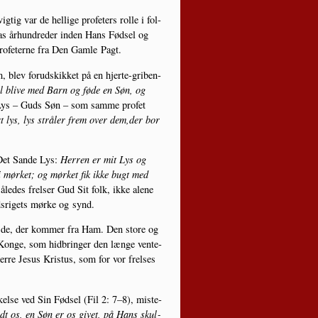
ig var de hel­li­ge pro­fe­ters rol­le i fol­
­si­as århund­re­der inden Hans Fød­sel og
ro­fe­ter­ne fra Den Gam­le Pagt.
 blev for­ud­skik­ket på en hjer­te-gri­ben­
l bli­ve med Barn og føde en Søn, og
 Lys – Guds Søn – som sam­me pro­fet
rt lys, lys strå­ler frem over dem,der bor
Det San­de Lys:
Her­ren er mit Lys og
 mør­ket; og mør­ket fik ikke bugt med
åle­des frel­ser Gud Sit folk, ikke ale­ne
s­ri­gets mør­ke og synd.
æ­de, der kom­mer fra Ham. Den sto­re og
Kon­ge, som hid­brin­ger den læn­ge ven­te­
r­re Jesus Kristus, som for vor frel­ses
el­se ved Sin Fød­sel (Fil 2: 7–8), miste­
dt os, en Søn er os givet, på Hans skul­