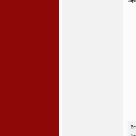
Udgiv
Em
Den