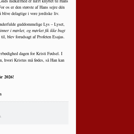
uds nid­kær­hed er nært knyt­tet til Hans
or os er den stør­ste af Hans sej­re dén
ve del­ag­ti­ge i vore jor­di­ske liv.
der­ful­de gud­dom­me­li­ge Lys – Lyset,
in­ner i mør­ket, og mør­ket fik ikke bugt
il, blev for­ud­sagt af Pro­fe­ten Esa­jas.
 ærbø­dig­hed dagen for Kri­sti Fød­sel. I
le­hem, hvori Kristus må fødes, så Han kan
tår 2026!
n
.