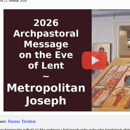
et 22. februar 2026
ner:
Fastens Triodion
ne hjemmesides indhold må ikke genbruges i fuld længde andre steder uden forudgående aftale