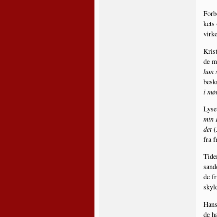
For­b
kets 
vir­k
Kri­s
de må
hun 
beskr
i mø
Lyset
min F
det
(
fra f
Tiden
san­d
de fr
skyld
Hans 
de h