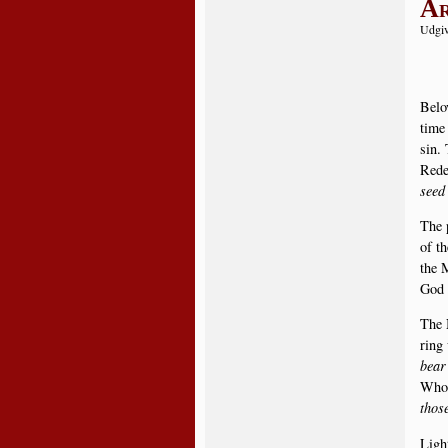
Ar
Udgiv
Belo­
time 
sin. 
Rede
seed
The p
of th
the M
God a
The N
ring 
bear
Whom 
tho­
Light