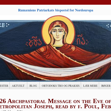
Rumæniens Patriarkats bispestol for Nordeuropa
ESTER
AKTUELT
BLOG
ORTODOKS TRO OG PRAKSIS
LÆR MERE
BØGER
26 Archpastoral Message on the Eve of
tropolitan Joseph, read by f. Poul, Fe