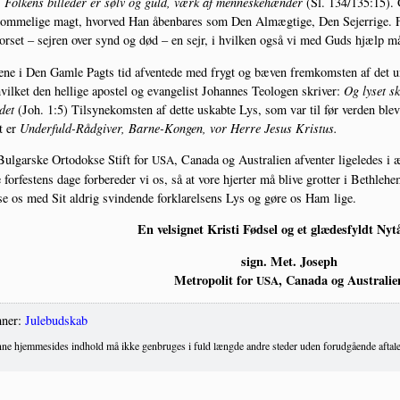
:
Fol­kens bil­le­der er sølv og guld, værk af men­ne­ske­hæn­der
(Sl. 134/135:15). G
om­me­li­ge magt, hvor­ved Han åben­ba­res som Den Almæg­ti­ge, Den Sejer­ri­ge. F
r­set – sej­ren over synd og død – en sejr, i hvil­ken også vi med Guds hjælp må bli­
e­ne i Den Gam­le Pagts tid afven­te­de med frygt og bæven frem­kom­sten af det un
il­ket den hel­li­ge apo­stel og evan­ge­list Johan­nes Teo­lo­gen skri­ver:
Og lyset sk
det
(Joh. 1:5) Til­sy­ne­kom­sten af det­te uskab­te Lys, som var til før ver­den blev t
t er
Under­fuld-Råd­gi­ver, Bar­ne-Kon­gen, vor Her­re Jesus Kristus.
ul­gar­ske Orto­dok­se Stift for
, Cana­da og Austra­li­en afven­ter lige­le­des i
USA
e for­fe­stens dage for­be­re­der vi os, så at vore hjer­ter må bli­ve grot­ter i Bet­h
se os med Sit aldrig svin­den­de for­kla­rel­sens Lys og gøre os Ham lige.
En vel­sig­net Kri­sti Fød­sel og et glæ­des­fyldt Ny
sign. Met. Joseph
Metro­po­lit for
, Cana­da og Australie
USA
ner:
Julebudskab
ne hjemmesides indhold må ikke genbruges i fuld længde andre steder uden forudgående aftale