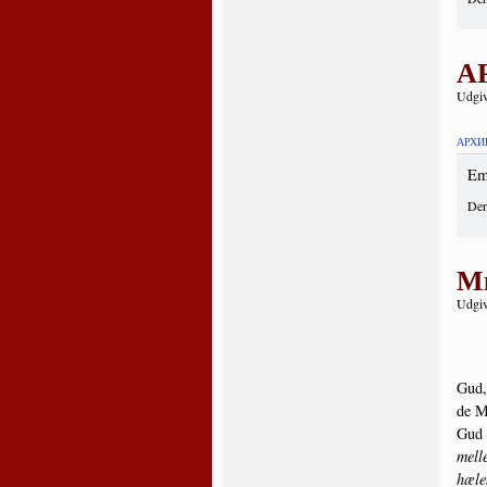
А
Udgiv
АРХИ
Em
Den
Me
Udgiv
Gud, 
de Me
Gud t
mel­l
hæl