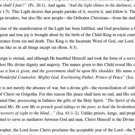
 shall I fear?”
(Ps. 26:1). And again,
“And the light shin­es in the dark­ness,
 1:5). This Light desi­res that peop­le parta­ke of it, recei­ve it, and fol­low it.
ign inva­ders, but also His new people—the Ortho­dox Christians—from the dark
ime of the mani­fe­sta­tion of the Light has been ful­fil­led, and God pro­claims
re­at and true joy is brought about by the bir­th of the Child-King in roy­al co
ve­ran­ce from sin and death. This King is the Incar­na­te Word of God, our Lord
me like us in all thin­gs except sin (Rom. 8:3).
eign is eter­nal, and alt­hough He hum­b­led Him­self and took the form of a ser­v
ost His divi­ne dig­ni­ty and majesty. The names given to this Child reve­al His qu
us a Son is given, and the gover­n­ment shall be upon His shoul­der. His name s
Won­der­ful Coun­sel­or, Migh­ty God, Ever­la­sting Fat­her, Prin­ce of Pea­ce”
(Isa. 
e is not mere­ly the absen­ce of war, but a divi­ne gift—the recon­ci­li­a­tion of si
 of Christ on Gol­go­tha. For this rea­son His pea­ce shall have no end, and His rei
n­ted One, pos­ses­sing in ful­l­ness the gifts of the Holy Spi­rit:
“The Spi­rit of t
n­ted Me; He sent Me to preach good tidings to the poor, to heal the bro­ken­hear­t
recove­ry of sight to the blind…”
(Isa. 61:1–2). Unli­ke pri­ests, kings, and pro
n­ted to ser­ve as medi­a­tors betwe­en God and man, Christ Him­self is the Divi­ne
rop­het, the Lord Jesus Christ pro­claims the accep­tab­le year of the Lord—the