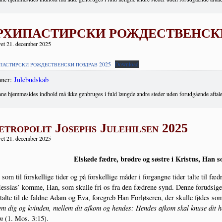
РХИПАСТИРСКИ РОЖДЕСТВЕНСКИ 
et 21. december 2025
2025
Down­lo­ad
ПАСТИРСКИ
РОЖДЕСТВЕНСКИ
ПОЗДРАВ
ner:
Julebudskab
ne hjemmesides indhold må ikke genbruges i fuld længde andre steder uden forudgående aftale
tropolit Josephs Julehilsen 2025
et 21. december 2025
Elske­de fædre, brød­re og søstre i Kristus, Han 
som til for­skel­li­ge tider og på for­skel­li­ge måder i for­gang­ne tider tal­te til fæd
s­si­as’ kom­me, Han, som skul­le fri os fra den fædre­ne synd. Den­ne for­ud­si­gel­
al­te til de fald­ne Adam og Eva, fore­greb Han For­lø­se­ren, der skul­le fødes 
em dig og kvin­den, mel­lem dit afkom og hen­des: Hen­des afkom skal knu­se dit 
en
(1. Mos. 3:15).